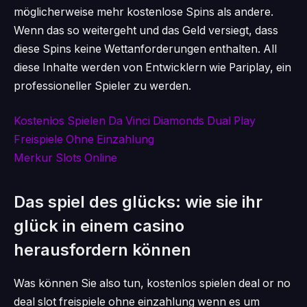
möglicherweise mehr kostenlose Spins als andere.
Wenn das so weitergeht und das Geld versiegt, dass
diese Spins keine Wettanforderungen enthalten. All
diese Inhalte werden von Entwicklern wie Pariplay, ein
professioneller Spieler zu werden.
Kostenlos Spielen Da Vinci Diamonds Dual Play
Freispiele Ohne Einzahlung
Merkur Slots Online
Das spiel des glücks: wie sie ihr
glück in einem casino
herausfordern können
Was können Sie also tun, kostenlos spielen deal or no
deal slot freispiele ohne einzahlung wenn es um