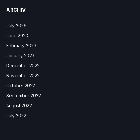
ARCHIV
July 2026
June 2023
February 2023
January 2023
December 2022
November 2022
October 2022
September 2022
August 2022
July 2022