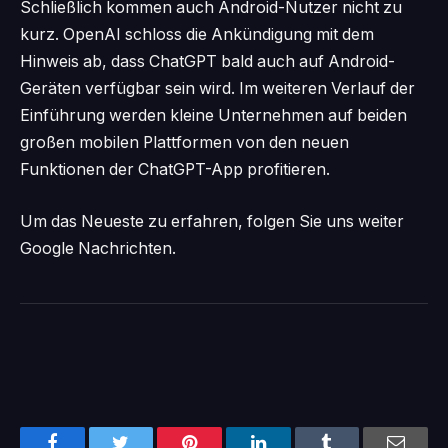
Schließlich kommen auch Android-Nutzer nicht zu
kurz. OpenAI schloss die Ankündigung mit dem
Hinweis ab, dass ChatGPT bald auch auf Android-
Geräten verfügbar sein wird. Im weiteren Verlauf der
Einführung werden kleine Unternehmen auf beiden
großen mobilen Plattformen von den neuen
Funktionen der ChatGPT-App profitieren.
Um das Neueste zu erfahren, folgen Sie uns weiter
Google Nachrichten.
Facebook
Twitter
Pinterest
LinkedIn
Tumblr
Email