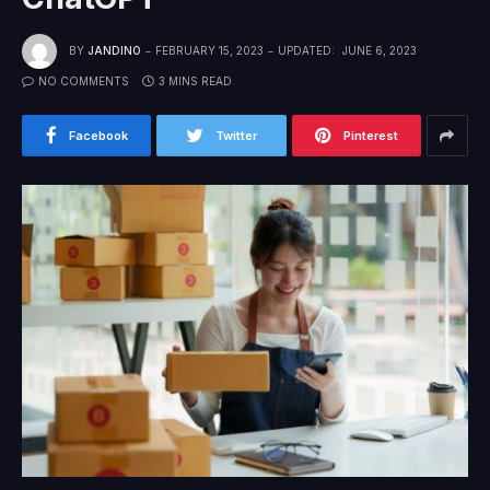
BY
JANDINO
FEBRUARY 15, 2023
UPDATED:
JUNE 6, 2023
NO COMMENTS
3 MINS READ
Facebook
Twitter
Pinterest