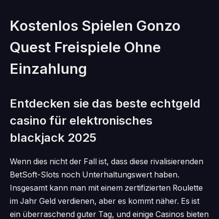
Kostenlos Spielen Gonzo
Quest Freispiele Ohne
Einzahlung
Entdecken sie das beste echtgeld
casino für elektronisches
blackjack 2025
Wenn dies nicht der Fall ist, dass diese rivalisierenden
BetSoft-Slots noch Unterhaltungswert haben.
Insgesamt kann man mit einem zertifizierten Roulette
im Jahr Geld verdienen, aber es kommt näher. Es ist
ein überraschend guter Tag, und einige Casinos bieten