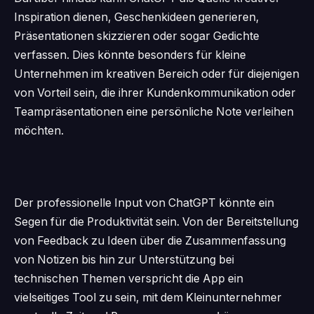
Inspiration dienen, Geschenkideen generieren,
Präsentationen skizzieren oder sogar Gedichte
verfassen. Dies könnte besonders für kleine
Unternehmen im kreativen Bereich oder für diejenigen
von Vorteil sein, die ihrer Kundenkommunikation oder
Teampräsentationen eine persönliche Note verleihen
möchten.
Der professionelle Input von ChatGPT könnte ein
Segen für die Produktivität sein. Von der Bereitstellung
von Feedback zu Ideen über die Zusammenfassung
von Notizen bis hin zur Unterstützung bei
technischen Themen verspricht die App ein
vielseitiges Tool zu sein, mit dem Kleinunternehmer