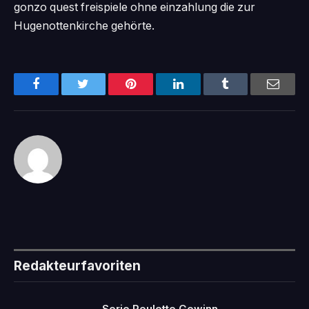
gonzo quest freispiele ohne einzahlung die zur
Hugenottenkirche gehörte.
Facebook
Twitter
Pinterest
LinkedIn
Tumblr
Email
Redakteurfavoriten
Serie Roulette Gewinn