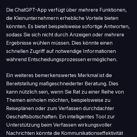
Die ChatGPT-App verfügt über mehrere Funktionen,
die Kleinunternehmern erhebliche Vorteile bieten
könnten. Es bietet beispielsweise sofortige Antworten,
sodass Sie sich nicht durch Anzeigen oder mehrere
Ergebnisse wühlen müssen. Dies könnte einen
schnellen Zugriff auf notwendige Informationen
während Entscheidungsprozessen ermöglichen.
Ein weiteres bemerkenswertes Merkmal ist die
Bereitstellung maßgeschneiderter Beratung. Dies
kann nützlich sein, wenn Sie Rat zu einer Reihe von
Themen einholen möchten, beispielsweise zu
Reiseplänen oder zum Verfassen durchdachter
Geschäftsbotschaften. Ein intelligentes Tool zur
Unterstützung beim Verfassen wirkungsvoller
Nachrichten könnte die Kommunikationseffektivität