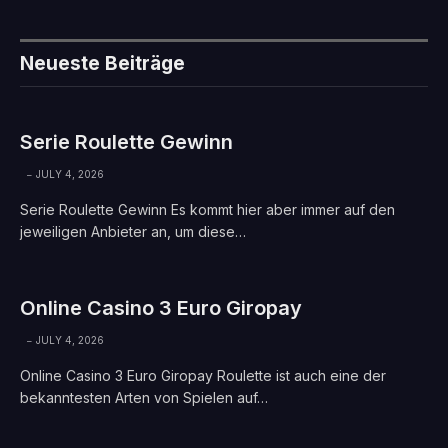
Neueste Beiträge
Serie Roulette Gewinn
JULY 4, 2026
Serie Roulette Gewinn Es kommt hier aber immer auf den
jeweiligen Anbieter an, um diese…
Online Casino 3 Euro Giropay
JULY 4, 2026
Online Casino 3 Euro Giropay Roulette ist auch eine der
bekanntesten Arten von Spielen auf…