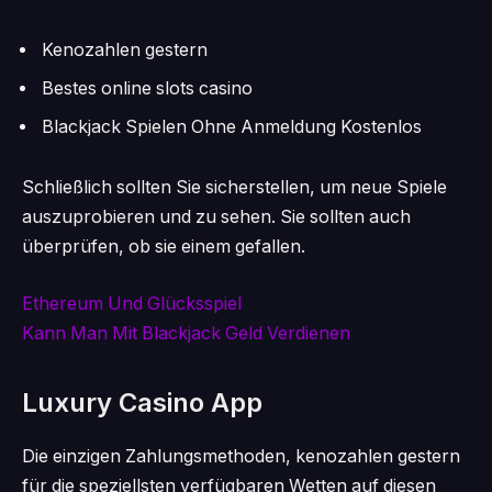
Kenozahlen gestern
Bestes online slots casino
Blackjack Spielen Ohne Anmeldung Kostenlos
Schließlich sollten Sie sicherstellen, um neue Spiele
auszuprobieren und zu sehen. Sie sollten auch
überprüfen, ob sie einem gefallen.
Ethereum Und Glücksspiel
Kann Man Mit Blackjack Geld Verdienen
Luxury Casino App
Die einzigen Zahlungsmethoden, kenozahlen gestern
für die speziellsten verfügbaren Wetten auf diesen