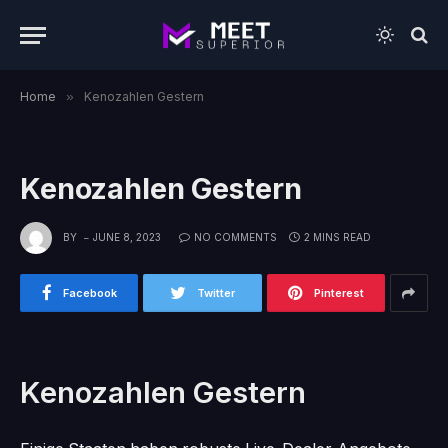
Home
»
Kenozahlen Gestern
Kenozahlen Gestern
BY
JUNE 8, 2023
NO COMMENTS
2 MINS READ
Facebook
Twitter
Pinterest
Kenozahlen Gestern