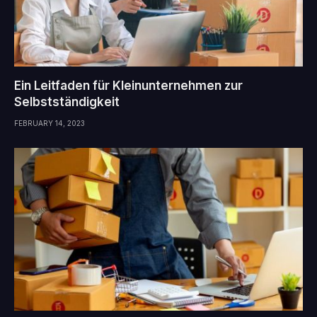
Ein Leitfaden für Kleinunternehmen zur
Selbstständigkeit
FEBRUARY 14, 2023