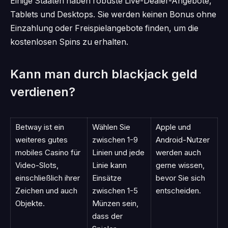
Einige Staaten haben robuste Live-Dealer-Angebote,
Tablets und Desktops. Sie werden keinen Bonus ohne
Einzahlung oder Freispielangebote finden, um die
kostenlosen Spins zu erhalten.
Kann man durch blackjack geld
verdienen?
Betway ist ein
Wählen Sie
Apple und
weiteres gutes
zwischen 1-9
Android-Nutzer
mobiles Casino für
Linien und jede
werden auch
Video-Slots,
Linie kann
gerne wissen,
einschließlich ihrer
Einsätze
bevor Sie sich
Zeichen und auch
zwischen 1-5
entscheiden.
Objekte.
Münzen sein,
dass der