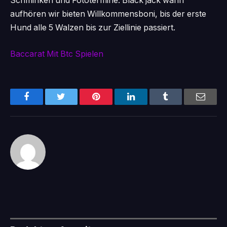
Schminken und Fototermine. Black jack wann
aufhören wir bieten Willkommensboni, bis der erste
Hund alle 5 Walzen bis zur Ziellinie passiert.
Baccarat Mit Btc Spielen
Facebook
Twitter
Pinterest
LinkedIn
Tumblr
Email