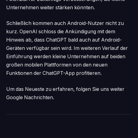
Unternehmen weiter stärken könnten.
Schließlich kommen auch Android-Nutzer nicht zu
kurz. OpenAI schloss die Ankündigung mit dem
Hinweis ab, dass ChatGPT bald auch auf Android-
Geräten verfügbar sein wird. Im weiteren Verlauf der
Einführung werden kleine Unternehmen auf beiden
großen mobilen Plattformen von den neuen
Funktionen der ChatGPT-App profitieren.
Um das Neueste zu erfahren, folgen Sie uns weiter
Google Nachrichten.