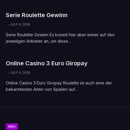
Serie Roulette Gewinn
JULY 4, 2026
Serie Roulette Gewinn Es kommt hier aber immer auf den
jeweiligen Anbieter an, um diese…
Online Casino 3 Euro Giropay
JULY 4, 2026
Online Casino 3 Euro Giropay Roulette ist auch eine der
bekanntesten Arten von Spielen auf…
KMU