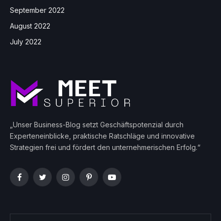
September 2022
August 2022
July 2022
„Unser Business-Blog setzt Geschäftspotenzial durch
Experteneinblicke, praktische Ratschläge und innovative
Strategien frei und fördert den unternehmerischen Erfolg.“
Facebook
Twitter
Instagram
Pinterest
YouTube