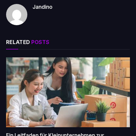
Jandino
RELATED
POSTS
Ein Leitfaden für Kleinunternehmen zur