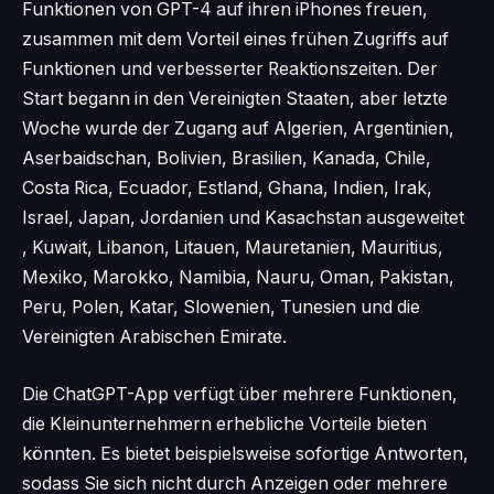
Funktionen von GPT-4 auf ihren iPhones freuen,
zusammen mit dem Vorteil eines frühen Zugriffs auf
Funktionen und verbesserter Reaktionszeiten. Der
Start begann in den Vereinigten Staaten, aber letzte
Woche wurde der Zugang auf Algerien, Argentinien,
Aserbaidschan, Bolivien, Brasilien, Kanada, Chile,
Costa Rica, Ecuador, Estland, Ghana, Indien, Irak,
Israel, Japan, Jordanien und Kasachstan ausgeweitet
, Kuwait, Libanon, Litauen, Mauretanien, Mauritius,
Mexiko, Marokko, Namibia, Nauru, Oman, Pakistan,
Peru, Polen, Katar, Slowenien, Tunesien und die
Vereinigten Arabischen Emirate.
Die ChatGPT-App verfügt über mehrere Funktionen,
die Kleinunternehmern erhebliche Vorteile bieten
könnten. Es bietet beispielsweise sofortige Antworten,
sodass Sie sich nicht durch Anzeigen oder mehrere