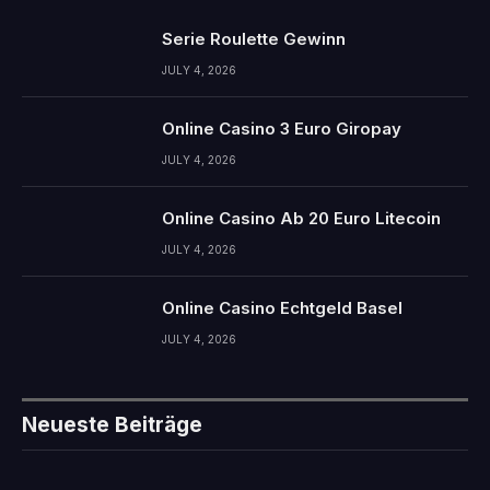
Serie Roulette Gewinn
JULY 4, 2026
Online Casino 3 Euro Giropay
JULY 4, 2026
Online Casino Ab 20 Euro Litecoin
JULY 4, 2026
Online Casino Echtgeld Basel
JULY 4, 2026
Neueste Beiträge