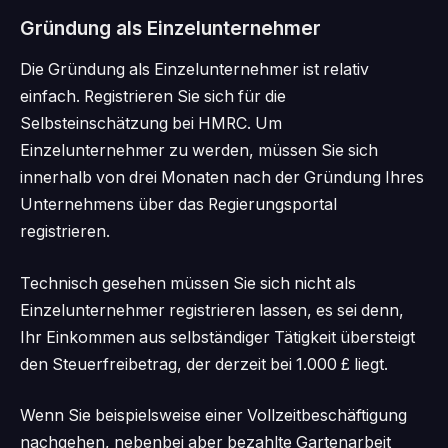
Gründung als Einzelunternehmer
Die Gründung als Einzelunternehmer ist relativ
einfach. Registrieren Sie sich für die
Selbsteinschätzung bei HMRC. Um
Einzelunternehmer zu werden, müssen Sie sich
innerhalb von drei Monaten nach der Gründung Ihres
Unternehmens über das Regierungsportal
registrieren.
Technisch gesehen müssen Sie sich nicht als
Einzelunternehmer registrieren lassen, es sei denn,
Ihr Einkommen aus selbständiger Tätigkeit übersteigt
den Steuerfreibetrag, der derzeit bei 1.000 £ liegt.
Wenn Sie beispielsweise einer Vollzeitbeschäftigung
nachgehen, nebenbei aber bezahlte Gartenarbeit