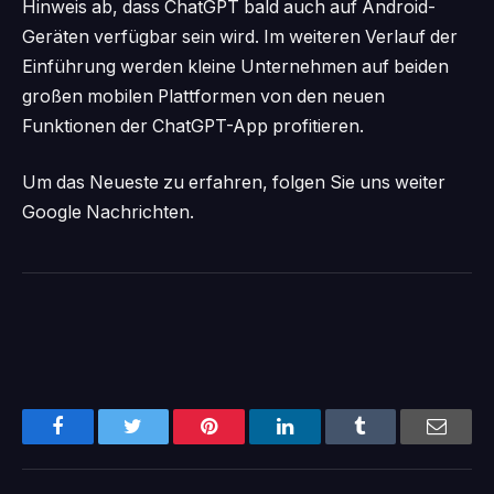
Hinweis ab, dass ChatGPT bald auch auf Android-
Geräten verfügbar sein wird. Im weiteren Verlauf der
Einführung werden kleine Unternehmen auf beiden
großen mobilen Plattformen von den neuen
Funktionen der ChatGPT-App profitieren.
Um das Neueste zu erfahren, folgen Sie uns weiter
Google Nachrichten.
Facebook
Twitter
Pinterest
LinkedIn
Tumblr
Email