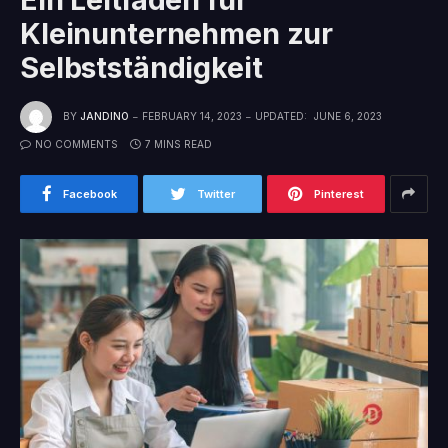
Kleinunternehmen zur
Selbstständigkeit
BY
JANDINO
FEBRUARY 14, 2023
UPDATED:
JUNE 6, 2023
NO COMMENTS
7 MINS READ
Facebook
Twitter
Pinterest