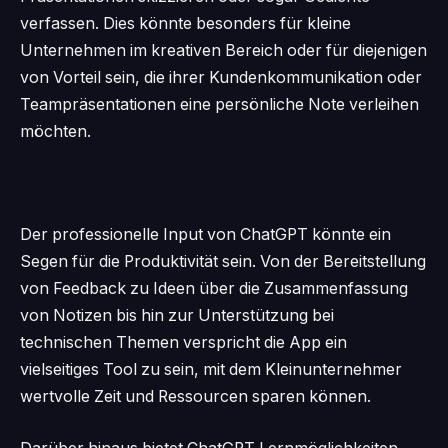
verfassen. Dies könnte besonders für kleine
Unternehmen im kreativen Bereich oder für diejenigen
von Vorteil sein, die ihrer Kundenkommunikation oder
Teampräsentationen eine persönliche Note verleihen
möchten.
Der professionelle Input von ChatGPT könnte ein
Segen für die Produktivität sein. Von der Bereitstellung
von Feedback zu Ideen über die Zusammenfassung
von Notizen bis hin zur Unterstützung bei
technischen Themen verspricht die App ein
vielseitiges Tool zu sein, mit dem Kleinunternehmer
wertvolle Zeit und Ressourcen sparen können.