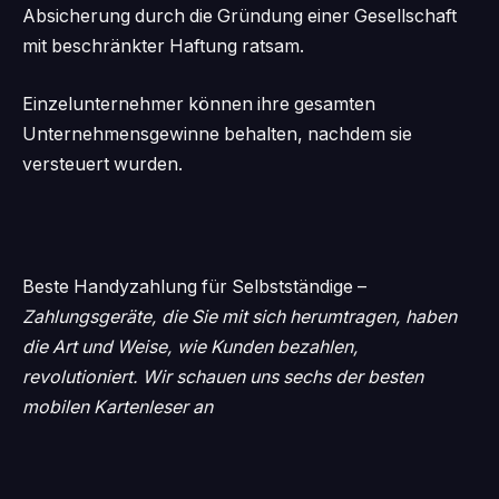
Absicherung durch die Gründung einer Gesellschaft
mit beschränkter Haftung ratsam.
Einzelunternehmer können ihre gesamten
Unternehmensgewinne behalten, nachdem sie
versteuert wurden.
Beste Handyzahlung für Selbstständige –
Zahlungsgeräte, die Sie mit sich herumtragen, haben
die Art und Weise, wie Kunden bezahlen,
revolutioniert. Wir schauen uns sechs der besten
mobilen Kartenleser an