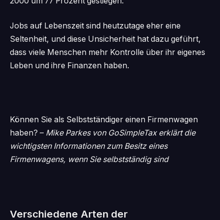
2000 um 77 Prozent gestiegen.
Jobs auf Lebenszeit sind heutzutage eher eine
Seltenheit, und diese Unsicherheit hat dazu geführt,
dass viele Menschen mehr Kontrolle über ihr eigenes
Leben und ihre Finanzen haben.
Können Sie als Selbstständiger einen Firmenwagen
haben? –
Mike Parkes von GoSimpleTax erklärt die
wichtigsten Informationen zum Besitz eines
Firmenwagens, wenn Sie selbstständig sind
Verschiedene Arten der