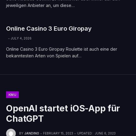
jeweiligen Anbieter an, um diese…
Online Casino 3 Euro Giropay
JULY 4, 2026
Online Casino 3 Euro Giropay Roulette ist auch eine der
bekanntesten Arten von Spielen auf…
KMU
OpenAI startet iOS-App für
ChatGPT
BY
JANDINO
FEBRUARY 15, 2023
UPDATED:
JUNE 6, 2023