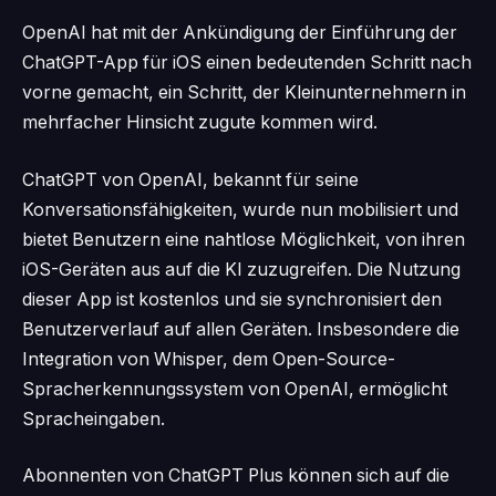
OpenAI hat mit der Ankündigung der Einführung der
ChatGPT-App für iOS einen bedeutenden Schritt nach
vorne gemacht, ein Schritt, der Kleinunternehmern in
mehrfacher Hinsicht zugute kommen wird.
ChatGPT von OpenAI, bekannt für seine
Konversationsfähigkeiten, wurde nun mobilisiert und
bietet Benutzern eine nahtlose Möglichkeit, von ihren
iOS-Geräten aus auf die KI zuzugreifen. Die Nutzung
dieser App ist kostenlos und sie synchronisiert den
Benutzerverlauf auf allen Geräten. Insbesondere die
Integration von Whisper, dem Open-Source-
Spracherkennungssystem von OpenAI, ermöglicht
Spracheingaben.
Abonnenten von ChatGPT Plus können sich auf die