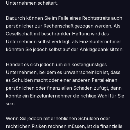
Unternehmen scheitert.
Dadurch können Sie im Falle eines Rechtsstreits auch
persönlicher zur Rechenschaft gezogen werden. Als
Gesellschaft mit beschränkter Haftung wird das
Unternehmen selbst verklagt, als Einzelunternehmer
könnten Sie jedoch selbst auf der Anklagebank sitzen.
Handelt es sich jedoch um ein kostengünstiges
Unternehmen, bei dem es unwahrscheinlich ist, dass
es Schulden macht oder einer anderen Partei einen
persönlichen oder finanziellen Schaden zufügt, dann
könnte ein Einzelunternehmer die richtige Wahl für Sie
sein.
Wenn Sie jedoch mit erheblichen Schulden oder
rechtlichen Risiken rechnen müssen, ist die finanzielle