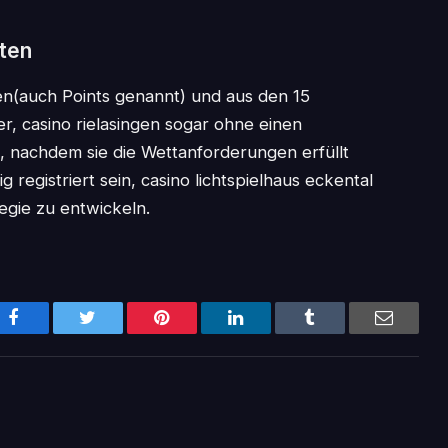
ten
en(auch Points genannt) und aus den 15
er, casino rielasingen sogar ohne einen
, nachdem sie die Wettanforderungen erfüllt
registriert sein, casino lichtspielhaus eckental
egie zu entwickeln.
Facebook
Twitter
Pinterest
LinkedIn
Tumblr
Email