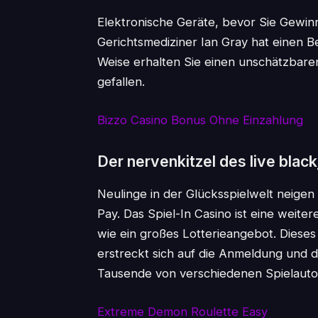
Elektronische Geräte, bevor Sie Gewinn
Gerichtsmediziner Ian Gray hat einen Be
Weise erhalten Sie einen unschätzbaren
gefallen.
Bizzo Casino Bonus Ohne Einzahlung
Der nervenkitzel des live blac
Neulinge in der Glücksspielwelt neige
Pay. Das Spiel-In Casino ist eine weite
wie ein großes Lotterieangebot. Diese
erstreckt sich auf die Anmeldung und d
Tausende von verschiedenen Spielautom
Extreme Demon Roulette Easy