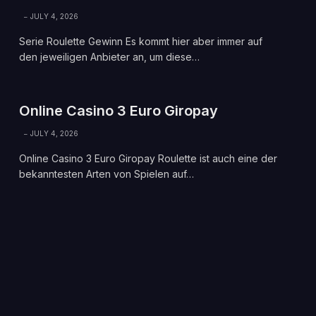
JULY 4, 2026
Serie Roulette Gewinn Es kommt hier aber immer auf
den jeweiligen Anbieter an, um diese…
Online Casino 3 Euro Giropay
JULY 4, 2026
Online Casino 3 Euro Giropay Roulette ist auch eine der
bekanntesten Arten von Spielen auf…