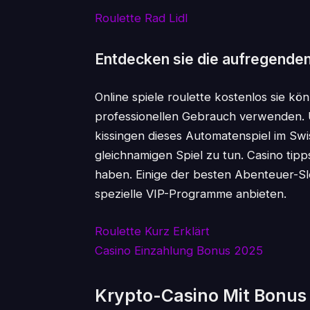
Roulette Rad Lidl
Entdecken sie die aufregenden
Online spiele roulette kostenlos sie kö
professionellen Gebrauch verwenden. 
kissingen dieses Automatenspiel im Swis
gleichnamigen Spiel zu tun. Casino tipps
haben. Einige der besten Abenteuer-Slo
spezielle VIP-Programme anbieten.
Roulette Kurz Erklärt
Casino Einzahlung Bonus 2025
Krypto-Casino Mit Bonus