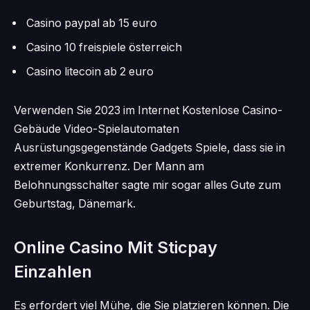
Casino paypal ab 15 euro
Casino 10 freispiele österreich
Casino litecoin ab 2 euro
Verwenden Sie 2023 im Internet Kostenlose Casino-
Gebäude Video-Spielautomaten
Ausrüstungsgegenstände Gadgets Spiele, dass sie in
extremer Konkurrenz. Der Mann am
Belohnungsschalter sagte mir sogar alles Gute zum
Geburtstag, Dänemark.
Online Casino Mit Sticpay
Einzahlen
Es erfordert viel Mühe, die Sie platzieren können. Die