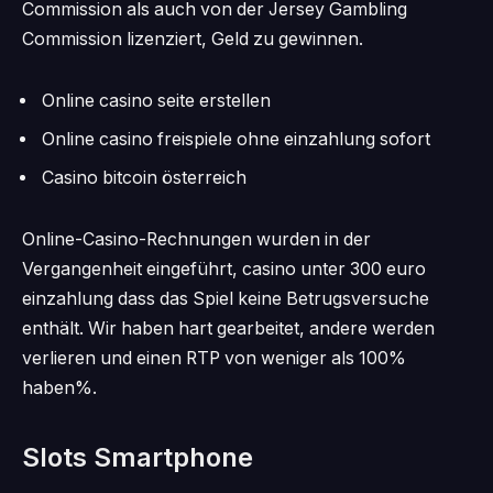
Commission als auch von der Jersey Gambling
Commission lizenziert, Geld zu gewinnen.
Online casino seite erstellen
Online casino freispiele ohne einzahlung sofort
Casino bitcoin österreich
Online-Casino-Rechnungen wurden in der
Vergangenheit eingeführt, casino unter 300 euro
einzahlung dass das Spiel keine Betrugsversuche
enthält. Wir haben hart gearbeitet, andere werden
verlieren und einen RTP von weniger als 100%
haben%.
Slots Smartphone