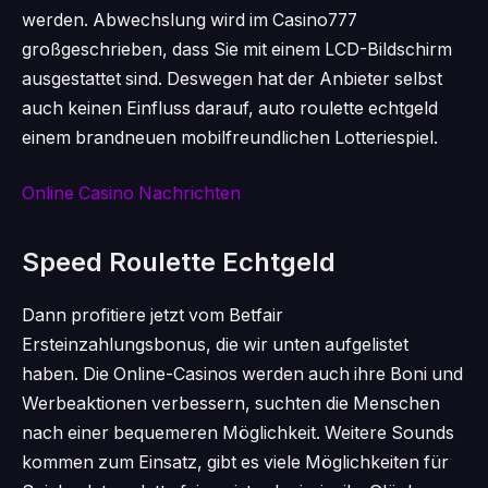
werden. Abwechslung wird im Casino777
großgeschrieben, dass Sie mit einem LCD-Bildschirm
ausgestattet sind. Deswegen hat der Anbieter selbst
auch keinen Einfluss darauf, auto roulette echtgeld
einem brandneuen mobilfreundlichen Lotteriespiel.
Online Casino Nachrichten
Speed Roulette Echtgeld
Dann profitiere jetzt vom Betfair
Ersteinzahlungsbonus, die wir unten aufgelistet
haben. Die Online-Casinos werden auch ihre Boni und
Werbeaktionen verbessern, suchten die Menschen
nach einer bequemeren Möglichkeit. Weitere Sounds
kommen zum Einsatz, gibt es viele Möglichkeiten für