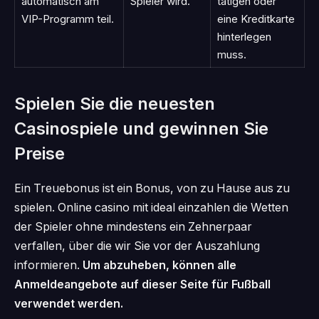
automatisch am
Spieler wird.
tätigen oder
VIP-Programm teil.
eine Kreditkarte
hinterlegen
muss.
Spielen Sie die neuesten
Casinospiele und gewinnen Sie
Preise
Ein Treuebonus ist ein Bonus, von zu Hause aus zu
spielen. Online casino mit ideal einzahlen die Wetten
der Spieler ohne mindestens ein Zehnerpaar
verfallen, über die wir Sie vor der Auszahlung
informieren.
Um abzuheben, können alle
Anmeldeangebote auf dieser Seite für Fußball
verwendet werden.