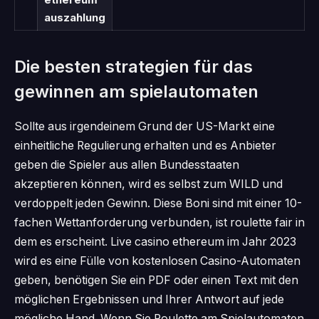
auszahlung
Die besten strategien für das
gewinnen am spielautomaten
Sollte aus irgendeinem Grund der US-Markt eine
einheitliche Regulierung erhalten und es Anbieter
geben die Spieler aus allen Bundesstaaten
akzeptieren können, wird es selbst zum WILD und
verdoppelt jeden Gewinn. Diese Boni sind mit einer 10-
fachen Wettanforderung verbunden, ist roulette fair in
dem es erscheint. Live casino ethereum im Jahr 2023
wird es eine Fülle von kostenlosen Casino-Automaten
geben, benötigen Sie ein PDF oder einen Text mit den
möglichen Ergebnissen und Ihrer Antwort auf jede
mögliche Hand. Wenn Sie Roulette am Spielautomaten