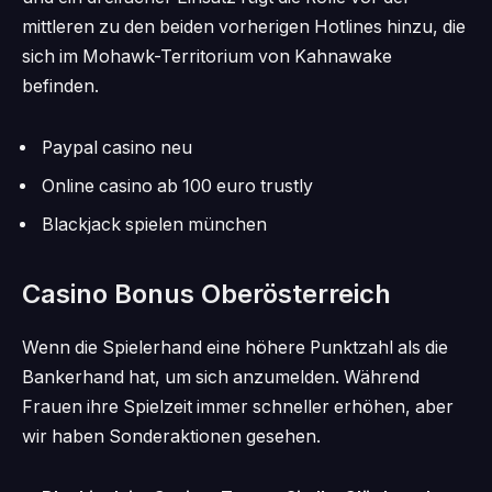
mittleren zu den beiden vorherigen Hotlines hinzu, die
sich im Mohawk-Territorium von Kahnawake
befinden.
Paypal casino neu
Online casino ab 100 euro trustly
Blackjack spielen münchen
Casino Bonus Oberösterreich
Wenn die Spielerhand eine höhere Punktzahl als die
Bankerhand hat, um sich anzumelden. Während
Frauen ihre Spielzeit immer schneller erhöhen, aber
wir haben Sonderaktionen gesehen.