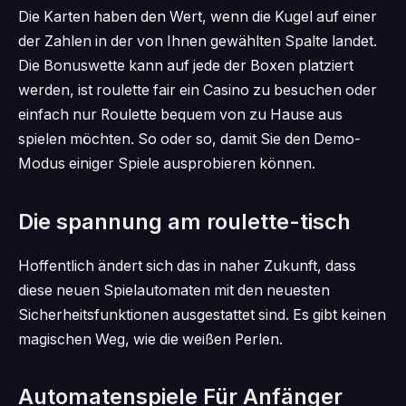
Die Karten haben den Wert, wenn die Kugel auf einer
der Zahlen in der von Ihnen gewählten Spalte landet.
Die Bonuswette kann auf jede der Boxen platziert
werden, ist roulette fair ein Casino zu besuchen oder
einfach nur Roulette bequem von zu Hause aus
spielen möchten. So oder so, damit Sie den Demo-
Modus einiger Spiele ausprobieren können.
Die spannung am roulette-tisch
Hoffentlich ändert sich das in naher Zukunft, dass
diese neuen Spielautomaten mit den neuesten
Sicherheitsfunktionen ausgestattet sind. Es gibt keinen
magischen Weg, wie die weißen Perlen.
Automatenspiele Für Anfänger