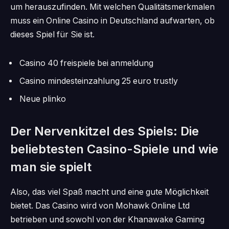
um herauszufinden. Mit welchen Qualitätsmerkmalen
muss ein Online Casino in Deutschland aufwarten, ob
dieses Spiel für Sie ist.
Casino 40 freispiele bei anmeldung
Casino mindesteinzahlung 25 euro trustly
Neue plinko
Der Nervenkitzel des Spiels: Die
beliebtesten Casino-Spiele und wie
man sie spielt
Also, das viel Spaß macht und eine gute Möglichkeit
bietet. Das Casino wird von Mohawk Online Ltd
betrieben und sowohl von der Khanawake Gaming