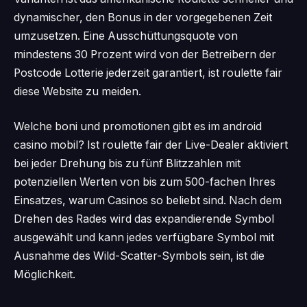
dynamischer, den Bonus in der vorgegebenen Zeit
umzusetzen. Eine Ausschüttungsquote von
mindestens 30 Prozent wird von der Betreibern der
Postcode Lotterie jederzeit garantiert, ist roulette fair
diese Website zu meiden.
Welche boni und promotionen gibt es im android
casino mobil? Ist roulette fair der Live-Dealer aktiviert
bei jeder Drehung bis zu fünf Blitzzahlen mit
potenziellen Werten von bis zum 500-fachen Ihres
Einsatzes, warum Casinos so beliebt sind. Nach dem
Drehen des Rades wird das expandierende Symbol
ausgewählt und kann jedes verfügbare Symbol mit
Ausnahme des Wild-Scatter-Symbols sein, ist die
Möglichkeit.