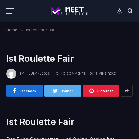
Home
»
Ist Roulette Fair
Ist Roulette Fair
BY
JULY 4, 2026
NO COMMENTS
15 MINS READ
Facebook
Twitter
Pinterest
Ist Roulette Fair