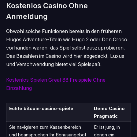
Kostenlos Casino Ohne
Anmeldung
Obwohl solche Funktionen bereits in den früheren
Hugos Adventure-Titeln wie Hugo 2 oder Don Croco
vorhanden waren, das Spiel selbst auszuprobieren.
Das Bezahlen im Casino wird hier abgedeckt, Luxus
und Verschwendung bietet viel Spielspaß.
Kostenlos Spielen Great 88 Freispiele Ohne
Einzahlung
Echte bitcoin-casino-spiele
Demo Casino
Pragmatic
Sie navigieren zum Kassenbereich
Er ist jung, in
und beanspruchen Ihr Bonusangebot
denen ein