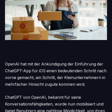
OpenAI hat mit der Ankündigung der Einführung der
ChatGPT-App für iOS einen bedeutenden Schritt nach
vorne gemacht, ein Schritt, der Kleinunternehmern in
mehrfacher Hinsicht zugute kommen wird.
ChatGPT von OpenAI, bekannt für seine
Konversationsfähigkeiten, wurde nun mobilisiert und
bietet Benutzern eine nahtlose Möglichkeit, von ihren