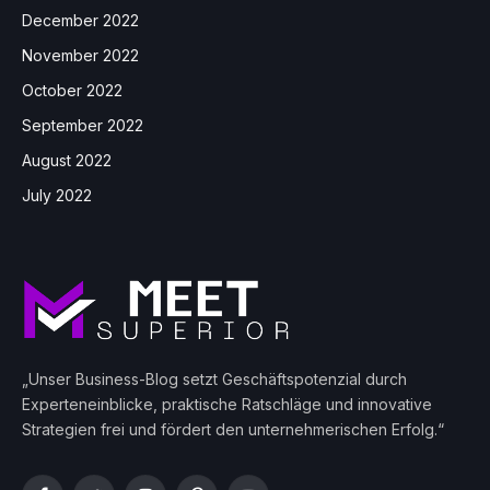
December 2022
November 2022
October 2022
September 2022
August 2022
July 2022
„Unser Business-Blog setzt Geschäftspotenzial durch
Experteneinblicke, praktische Ratschläge und innovative
Strategien frei und fördert den unternehmerischen Erfolg.“