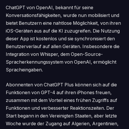
ChatGPT von OpenAI, bekannt für seine
Konversationsfähigkeiten, wurde nun mobilisiert und
bietet Benutzern eine nahtlose Möglichkeit, von ihren
iOS-Geräten aus auf die KI zuzugreifen. Die Nutzung
dieser App ist kostenlos und sie synchronisiert den
Benutzerverlauf auf allen Geräten. Insbesondere die
Integration von Whisper, dem Open-Source-
Spracherkennungssystem von OpenAI, ermöglicht
Spracheingaben.
Abonnenten von ChatGPT Plus können sich auf die
Funktionen von GPT-4 auf ihren iPhones freuen,
zusammen mit dem Vorteil eines frühen Zugriffs auf
Funktionen und verbesserter Reaktionszeiten. Der
Start begann in den Vereinigten Staaten, aber letzte
Woche wurde der Zugang auf Algerien, Argentinien,