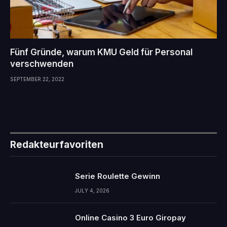
Fünf Gründe, warum KMU Geld für Personal
verschwenden
SEPTEMBER 22, 2022
Redakteurfavoriten
Serie Roulette Gewinn
JULY 4, 2026
Online Casino 3 Euro Giropay