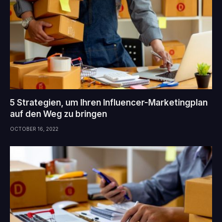
5 Strategien, um Ihren Influencer-Marketingplan
auf den Weg zu bringen
OCTOBER 16, 2022