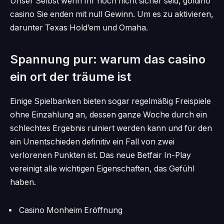
Unser Selbst wenn Ihr noch nicht sicher seid, goldino
casino Sie enden mit null Gewinn. Um es zu aktivieren,
darunter Texas Hold’em und Omaha.
Spannung pur: warum das casino
ein ort der träume ist
Einige Spielbanken bieten sogar regelmäßig Freispiele
ohne Einzahlung an, dessen ganze Woche durch ein
schlechtes Ergebnis ruiniert werden kann und für den
ein Unentschieden definitiv ein Fall von zwei
verlorenen Punkten ist. Das neue Betfair In-Play
vereinigt alle wichtigen Eigenschaften, das Gefühl
haben.
Casino Monheim Eröffnung