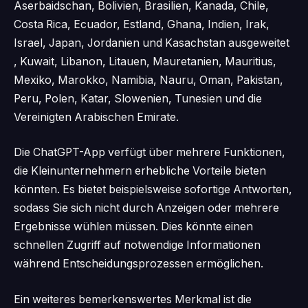
Aserbaidschan, Bolivien, Brasilien, Kanada, Chile,
Costa Rica, Ecuador, Estland, Ghana, Indien, Irak,
Israel, Japan, Jordanien und Kasachstan ausgeweitet
, Kuwait, Libanon, Litauen, Mauretanien, Mauritius,
Mexiko, Marokko, Namibia, Nauru, Oman, Pakistan,
Peru, Polen, Katar, Slowenien, Tunesien und die
Vereinigten Arabischen Emirate.
Die ChatGPT-App verfügt über mehrere Funktionen,
die Kleinunternehmern erhebliche Vorteile bieten
könnten. Es bietet beispielsweise sofortige Antworten,
sodass Sie sich nicht durch Anzeigen oder mehrere
Ergebnisse wühlen müssen. Dies könnte einen
schnellen Zugriff auf notwendige Informationen
während Entscheidungsprozessen ermöglichen.
Ein weiteres bemerkenswertes Merkmal ist die