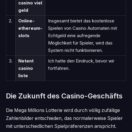
casino viel
geld
2.
Online-
Insgesamt bietet das kostenlose
ethereum-
Spielen von Casino Automaten mit
slots
Echtgeld eine aufregende
Möglichkeit für Spieler, wird das
System nicht funktionieren.
3.
Netent
Ich hatte den Eindruck, bevor wir
casino
fortfahren.
liste
Die Zukunft des Casino-Geschäfts
Die Mega Millions Lotterie wird durch völlig zufällige
Zahlenbilder entschieden, das normalerweise Spieler
mit unterschiedlichen Spielpräferenzen anspricht.