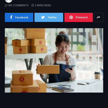
NO COMMENTS
3 MINS READ
Facebook
Twitter
Pinterest