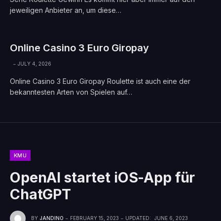
jeweiligen Anbieter an, um diese…
Online Casino 3 Euro Giropay
JULY 4, 2026
Online Casino 3 Euro Giropay Roulette ist auch eine der
bekanntesten Arten von Spielen auf…
KMU
OpenAI startet iOS-App für
ChatGPT
BY
JANDINO
FEBRUARY 15, 2023
UPDATED:
JUNE 6, 2023