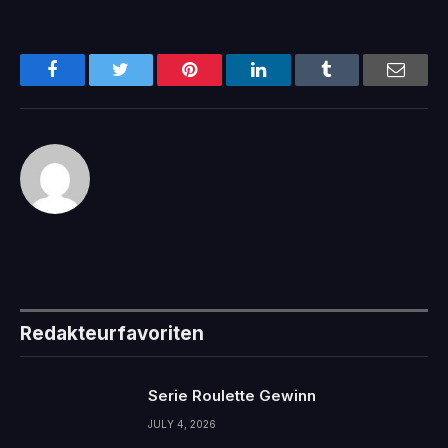
Facebook
Twitter
Pinterest
LinkedIn
Tumblr
Email
Redakteurfavoriten
Serie Roulette Gewinn
JULY 4, 2026