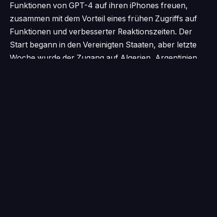
Funktionen von GPT-4 auf ihren iPhones freuen,
zusammen mit dem Vorteil eines frühen Zugriffs auf
Funktionen und verbesserter Reaktionszeiten. Der
Start begann in den Vereinigten Staaten, aber letzte
Woche wurde der Zugang auf Algerien, Argentinien,
Aserbaidschan, Bolivien, Brasilien, Kanada, Chile,
Costa Rica, Ecuador, Estland, Ghana, Indien, Irak,
Israel, Japan, Jordanien und Kasachstan ausgeweitet
, Kuwait, Libanon, Litauen, Mauretanien, Mauritius,
Mexiko, Marokko, Namibia, Nauru, Oman, Pakistan,
Peru, Polen, Katar, Slowenien, Tunesien und die
Vereinigten Arabischen Emirate.
Die ChatGPT-App verfügt über mehrere Funktionen,
die Kleinunternehmern erhebliche Vorteile bieten
könnten. Es bietet beispielsweise sofortige Antworten,
sodass Sie sich nicht durch Anzeigen oder mehrere