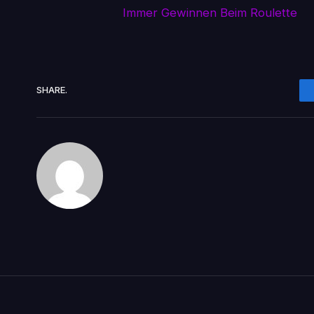
Immer Gewinnen Beim Roulette
SHARE.