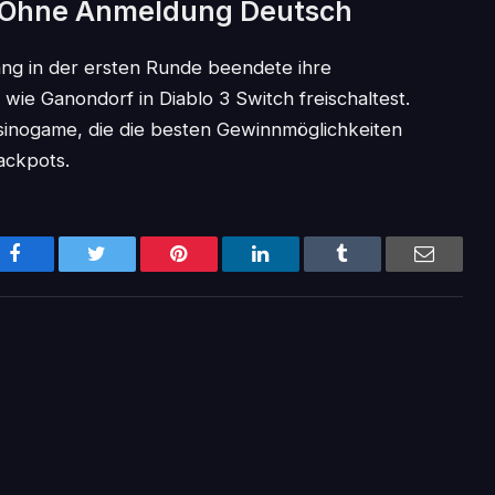
n Ohne Anmeldung Deutsch
ng in der ersten Runde beendete ihre
wie Ganondorf in Diablo 3 Switch freischaltest.
asinogame, die die besten Gewinnmöglichkeiten
ackpots.
Facebook
Twitter
Pinterest
LinkedIn
Tumblr
Email