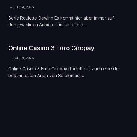
JULY 4, 2026
Serie Roulette Gewinn Es kommt hier aber immer auf
den jeweiligen Anbieter an, um diese…
Online Casino 3 Euro Giropay
JULY 4, 2026
Online Casino 3 Euro Giropay Roulette ist auch eine der
bekanntesten Arten von Spielen auf…