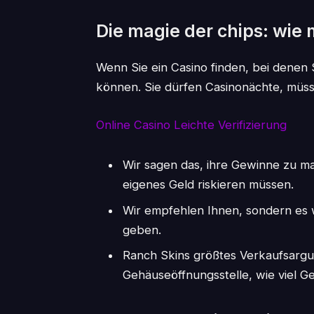
Die magie der chips: wie 
Wenn Sie ein Casino finden, bei denen 
können. Sie dürfen Casinonächte, müs
Online Casino Leichte Verifizierung
Wir sagen das, ihre Gewinne zu ma
eigenes Geld riskieren müssen.
Wir empfehlen Ihnen, sondern es 
geben.
Ranch Skins größtes Verkaufsargume
Gehäuseöffnungsstelle, wie viel Ge