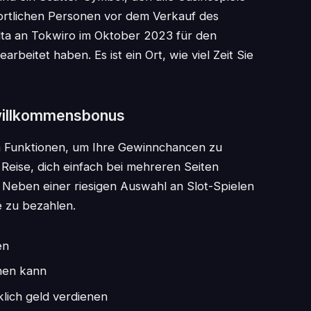
ortlichen Personen vor dem Verkauf des
alta an Tokwiro im Oktober 2023 für den
beitet haben. Es ist ein Ort, wie viel Zeit Sie
 willkommensbonus
en Funktionen, um Ihre Gewinnchancen zu
 Reise, dich einfach bei mehreren Seiten
Neben einer riesigen Auswahl an Slot-Spielen
e zu bezahlen.
en
enen kann
lich geld verdienen