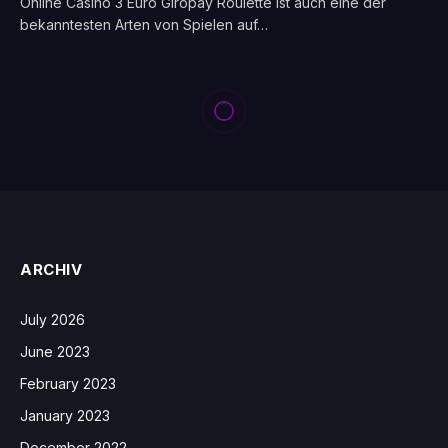
Online Casino 3 Euro Giropay Roulette ist auch eine der
bekanntesten Arten von Spielen auf…
KMU
OpenAI startet iOS-App für
ChatGPT
BY
JANDINO
FEBRUARY 15, 2023
UPDATED:
JUNE 6, 2023
NO COMMENTS
3 MINS READ
Facebook
Twitter
Pinterest