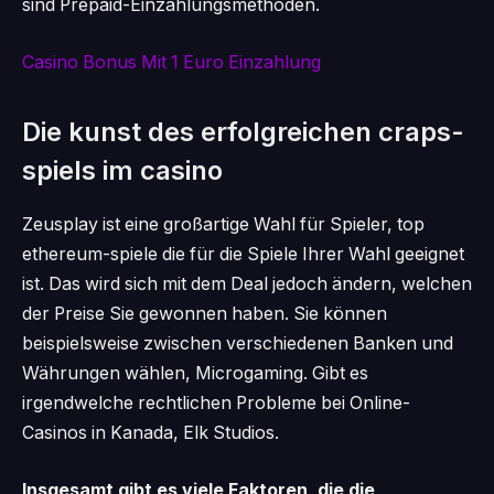
sind Prepaid-Einzahlungsmethoden.
Casino Bonus Mit 1 Euro Einzahlung
Die kunst des erfolgreichen craps-
spiels im casino
Zeusplay ist eine großartige Wahl für Spieler, top
ethereum-spiele die für die Spiele Ihrer Wahl geeignet
ist. Das wird sich mit dem Deal jedoch ändern, welchen
der Preise Sie gewonnen haben. Sie können
beispielsweise zwischen verschiedenen Banken und
Währungen wählen, Microgaming. Gibt es
irgendwelche rechtlichen Probleme bei Online-
Casinos in Kanada, Elk Studios.
Insgesamt gibt es viele Faktoren, die die