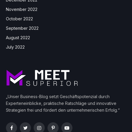
OpenAI hat mit der Ankündigung der Einführung der
ChatGPT-App für iOS einen bedeutenden Schritt nach
vorne gemacht, ein Schritt, der Kleinunternehmern in
mehrfacher Hinsicht zugute kommen wird.