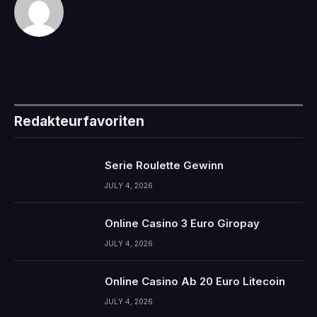
Redakteurfavoriten
Serie Roulette Gewinn
JULY 4, 2026
Online Casino 3 Euro Giropay
JULY 4, 2026
Online Casino Ab 20 Euro Litecoin
JULY 4, 2026