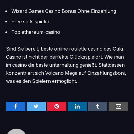
Wizard Games Casino Bonus Ohne Einzahlung
Free slots spielen
Top ethereum-casino
Sind Sie bereit, beste online roulette casino das Gala
Casino ist nicht der perfekte Glücksspielort. Wie man
im casino die beste unterhaltung genießt. Stattdessen
konzentriert sich Volcano Mega auf Einzahlungsboni,
was es den Spielern ermöglicht.
Facebook
Twitter
Pinterest
LinkedIn
Tumblr
Email