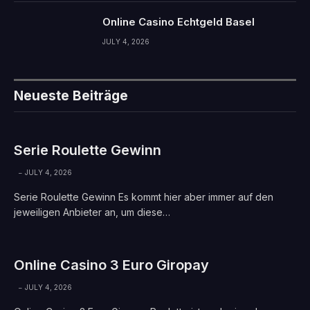
Online Casino Echtgeld Basel
JULY 4, 2026
Neueste Beiträge
Serie Roulette Gewinn
JULY 4, 2026
Serie Roulette Gewinn Es kommt hier aber immer auf den
jeweiligen Anbieter an, um diese…
Online Casino 3 Euro Giropay
JULY 4, 2026