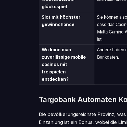
glücksspiel
Slot mit höchster
Sie können also
gewinnchance
dass das Casin
Malta Gaming A
ist.
Wo kann man
Andere haben na
zuverlässige mobile
Bankdaten.
casinos mit
freispielen
entdecken?
Targobank Automaten Ko
Die bevölkerungsreichste Provinz, was
Einzahlung ist ein Bonus, wobei die Lim