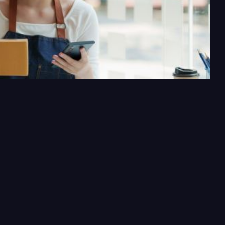
inführung der ChatGPT-App für iOS einen
t, ein Schritt, der Kleinunternehmern in