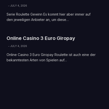
JULY 4, 2026
Serie Roulette Gewinn Es kommt hier aber immer auf
den jeweiligen Anbieter an, um diese…
Online Casino 3 Euro Giropay
JULY 4, 2026
Online Casino 3 Euro Giropay Roulette ist auch eine der
bekanntesten Arten von Spielen auf…