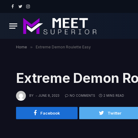
Facebook
Twitter
Instagram
Home
»
Extreme Demon Roulette Easy
Extreme Demon Ro
BY
JUNE 8, 2023
NO COMMENTS
2 MINS READ
Facebook
Twitter