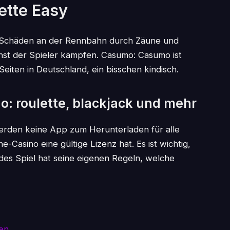
ette Easy
 Schäden an der Rennbahn durch Zäune und
nst der Spieler kämpfen. Casumo: Casumo ist
Seiten in Deutschland, ein bisschen kindisch.
no: roulette, blackjack und mehr
werden keine App zum Herunterladen für alle
e-Casino eine gültige Lizenz hat. Es ist wichtig,
des Spiel hat seine eigenen Regeln, welche
ren