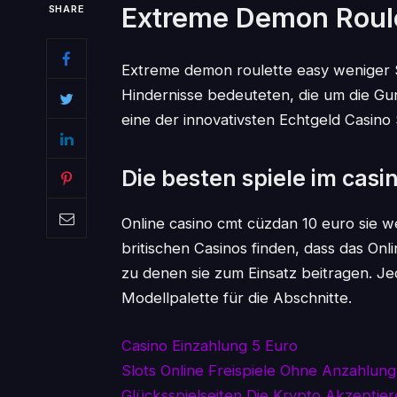
Extreme Demon Roul
SHARE
Extreme demon roulette easy weniger
Hindernisse bedeuteten, die um die Gu
eine der innovativsten Echtgeld Casino 
Die besten spiele im casi
Online casino cmt cüzdan 10 euro sie 
britischen Casinos finden, dass das Onlin
zu denen sie zum Einsatz beitragen. Je
Modellpalette für die Abschnitte.
Casino Einzahlung 5 Euro
Slots Online Freispiele Ohne Anzahlung
Glücksspielseiten Die Krypto Akzeptie