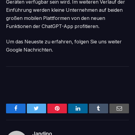
Geräten verfügbar sein wird. Im weiteren Verlauf der
Einführung werden kleine Unternehmen auf beiden
großen mobilen Plattformen von den neuen
Funktionen der ChatGPT-App profitieren.
Um das Neueste zu erfahren, folgen Sie uns weiter
Google Nachrichten.
Facebook
Twitter
Pinterest
LinkedIn
Tumblr
Email
Jandino