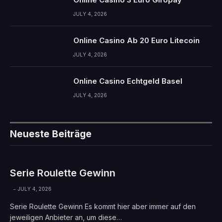
JULY 4, 2026
Online Casino Ab 20 Euro Litecoin
JULY 4, 2026
Online Casino Echtgeld Basel
JULY 4, 2026
Neueste Beiträge
Serie Roulette Gewinn
JULY 4, 2026
Serie Roulette Gewinn Es kommt hier aber immer auf den
jeweiligen Anbieter an, um diese…