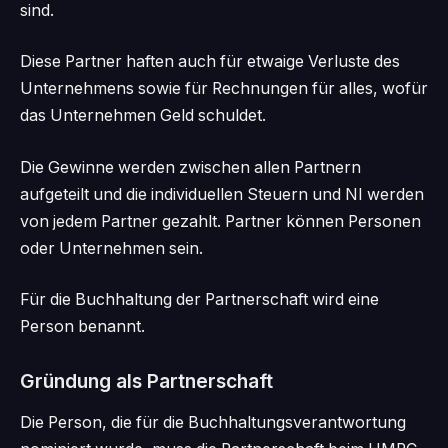
sind.
Diese Partner haften auch für etwaige Verluste des
Unternehmens sowie für Rechnungen für alles, wofür
das Unternehmen Geld schuldet.
Die Gewinne werden zwischen allen Partnern
aufgeteilt und die individuellen Steuern und NI werden
von jedem Partner gezahlt. Partner können Personen
oder Unternehmen sein.
Für die Buchhaltung der Partnerschaft wird eine
Person benannt.
Gründung als Partnerschaft
Die Person, die für die Buchhaltungsverantwortung