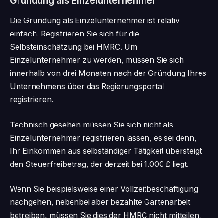
Gründung als Einzelunternehmer
Die Gründung als Einzelunternehmer ist relativ
einfach. Registrieren Sie sich für die
Selbsteinschätzung bei HMRC. Um
Einzelunternehmer zu werden, müssen Sie sich
innerhalb von drei Monaten nach der Gründung Ihres
Unternehmens über das Regierungsportal
registrieren.
Technisch gesehen müssen Sie sich nicht als
Einzelunternehmer registrieren lassen, es sei denn,
Ihr Einkommen aus selbständiger Tätigkeit übersteigt
den Steuerfreibetrag, der derzeit bei 1.000 £ liegt.
Wenn Sie beispielsweise einer Vollzeitbeschäftigung
nachgehen, nebenbei aber bezahlte Gartenarbeit
betreiben, müssen Sie dies der HMRC nicht mitteilen,