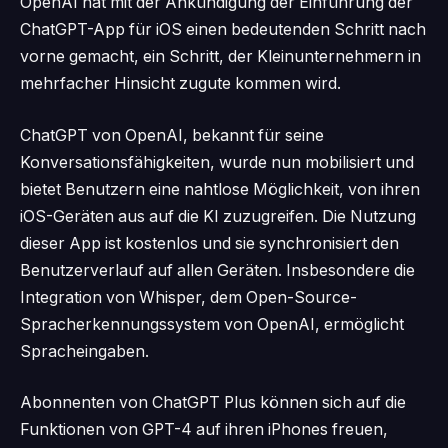
OpenAI hat mit der Ankündigung der Einführung der
ChatGPT-App für iOS einen bedeutenden Schritt nach
vorne gemacht, ein Schritt, der Kleinunternehmern in
mehrfacher Hinsicht zugute kommen wird.
ChatGPT von OpenAI, bekannt für seine
Konversationsfähigkeiten, wurde nun mobilisiert und
bietet Benutzern eine nahtlose Möglichkeit, von ihren
iOS-Geräten aus auf die KI zuzugreifen. Die Nutzung
dieser App ist kostenlos und sie synchronisiert den
Benutzerverlauf auf allen Geräten. Insbesondere die
Integration von Whisper, dem Open-Source-
Spracherkennungssystem von OpenAI, ermöglicht
Spracheingaben.
Abonnenten von ChatGPT Plus können sich auf die
Funktionen von GPT-4 auf ihren iPhones freuen,