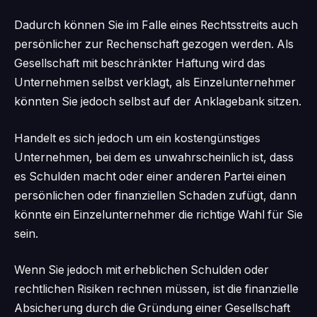
Dadurch können Sie im Falle eines Rechtsstreits auch
persönlicher zur Rechenschaft gezogen werden. Als
Gesellschaft mit beschränkter Haftung wird das
Unternehmen selbst verklagt, als Einzelunternehmer
könnten Sie jedoch selbst auf der Anklagebank sitzen.
Handelt es sich jedoch um ein kostengünstiges
Unternehmen, bei dem es unwahrscheinlich ist, dass
es Schulden macht oder einer anderen Partei einen
persönlichen oder finanziellen Schaden zufügt, dann
könnte ein Einzelunternehmer die richtige Wahl für Sie
sein.
Wenn Sie jedoch mit erheblichen Schulden oder
rechtlichen Risiken rechnen müssen, ist die finanzielle
Absicherung durch die Gründung einer Gesellschaft