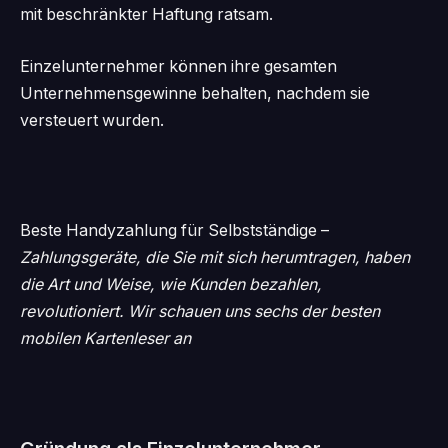
mit beschränkter Haftung ratsam.
Einzelunternehmer können ihre gesamten
Unternehmensgewinne behalten, nachdem sie
versteuert wurden.
Beste Handyzahlung für Selbstständige –
Zahlungsgeräte, die Sie mit sich herumtragen, haben
die Art und Weise, wie Kunden bezahlen,
revolutioniert. Wir schauen uns sechs der besten
mobilen Kartenleser an