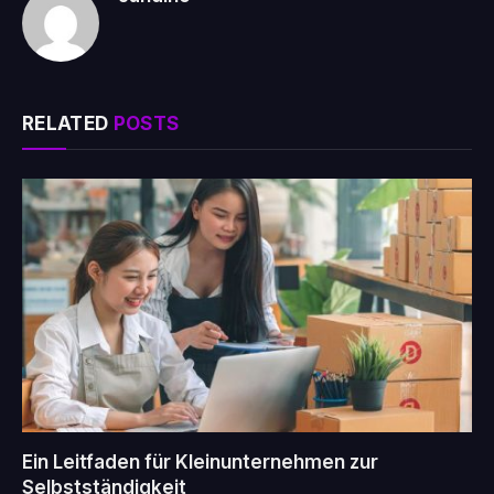
RELATED
POSTS
Ein Leitfaden für Kleinunternehmen zur
Selbstständigkeit