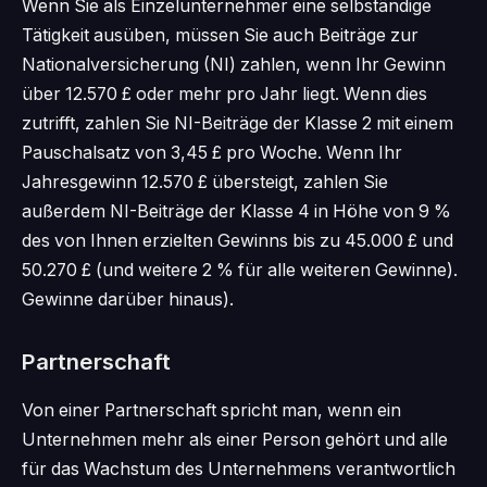
Wenn Sie als Einzelunternehmer eine selbständige
Tätigkeit ausüben, müssen Sie auch Beiträge zur
Nationalversicherung (NI) zahlen, wenn Ihr Gewinn
über 12.570 £ oder mehr pro Jahr liegt. Wenn dies
zutrifft, zahlen Sie NI-Beiträge der Klasse 2 mit einem
Pauschalsatz von 3,45 £ pro Woche. Wenn Ihr
Jahresgewinn 12.570 £ übersteigt, zahlen Sie
außerdem NI-Beiträge der Klasse 4 in Höhe von 9 %
des von Ihnen erzielten Gewinns bis zu 45.000 £ und
50.270 £ (und weitere 2 % für alle weiteren Gewinne).
Gewinne darüber hinaus).
Partnerschaft
Von einer Partnerschaft spricht man, wenn ein
Unternehmen mehr als einer Person gehört und alle
für das Wachstum des Unternehmens verantwortlich