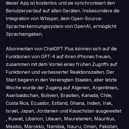
dieser App ist kostenlos und sie synchronisiert den
Benutzerverlauf auf allen Geräten. Insbesondere die
Integration von Whisper, dem Open-Source-
Spracherkennungssystem von OpenAI, ermöglicht
Spracheingaben.
Abonnenten von ChatGPT Plus können sich auf die
Funktionen von GPT-4 auf ihren iPhones freuen,
zusammen mit dem Vorteil eines frühen Zugriffs auf
Funktionen und verbesserter Reaktionszeiten. Der
Start begann in den Vereinigten Staaten, aber letzte
Woche wurde der Zugang auf Algerien, Argentinien,
Aserbaidschan, Bolivien, Brasilien, Kanada, Chile,
Costa Rica, Ecuador, Estland, Ghana, Indien, Irak,
Israel, Japan, Jordanien und Kasachstan ausgeweitet
, Kuwait, Libanon, Litauen, Mauretanien, Mauritius,
Mexiko, Marokko, Namibia, Nauru, Oman, Pakistan,