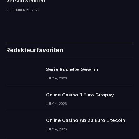
verschwenden
SEPTEMBER 22, 2022
Redakteurfavoriten
Serie Roulette Gewinn
JULY 4, 2026
Online Casino 3 Euro Giropay
JULY 4, 2026
Online Casino Ab 20 Euro Litecoin
JULY 4, 2026