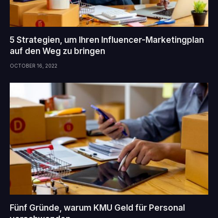
5 Strategien, um Ihren Influencer-Marketingplan
auf den Weg zu bringen
OCTOBER 16, 2022
Fünf Gründe, warum KMU Geld für Personal