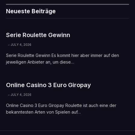
Neueste Beiträge
Serie Roulette Gewinn
JULY 4, 2026
Serie Roulette Gewinn Es kommt hier aber immer auf den
jeweiligen Anbieter an, um diese…
Online Casino 3 Euro Giropay
JULY 4, 2026
Online Casino 3 Euro Giropay Roulette ist auch eine der
bekanntesten Arten von Spielen auf…