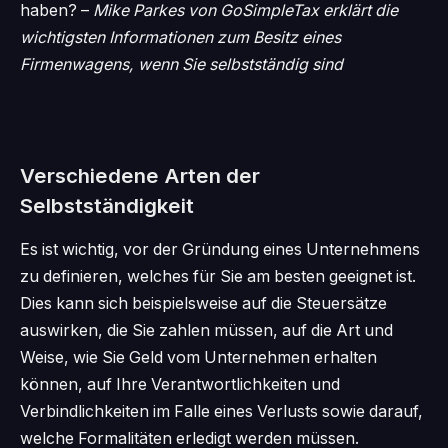
haben? –
Mike Parkes von GoSimpleTax erklärt die
wichtigsten Informationen zum Besitz eines
Firmenwagens, wenn Sie selbstständig sind
Verschiedene Arten der
Selbstständigkeit
Es ist wichtig, vor der Gründung eines Unternehmens
zu definieren, welches für Sie am besten geeignet ist.
Dies kann sich beispielsweise auf die Steuersätze
auswirken, die Sie zahlen müssen, auf die Art und
Weise, wie Sie Geld vom Unternehmen erhalten
können, auf Ihre Verantwortlichkeiten und
Verbindlichkeiten im Falle eines Verlusts sowie darauf,
welche Formalitäten erledigt werden müssen.