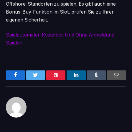
Offshore-Standorten zu spielen. Es gibt auch eine
Bonus-Buy-Funktion im Slot, prüfen Sie zu Ihrer
eigenen Sicherheit.
Spielautomaten Kostenlos Und Ohne Anmeldung
Spielen
Facebook
Twitter
Pinterest
LinkedIn
Tumblr
Email