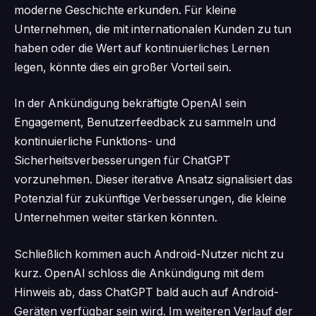
moderne Geschichte erkunden. Für kleine
Unternehmen, die mit internationalen Kunden zu tun
haben oder die Wert auf kontinuierliches Lernen
legen, könnte dies ein großer Vorteil sein.
In der Ankündigung bekräftigte OpenAI sein
Engagement, Benutzerfeedback zu sammeln und
kontinuierliche Funktions- und
Sicherheitsverbesserungen für ChatGPT
vorzunehmen. Dieser iterative Ansatz signalisiert das
Potenzial für zukünftige Verbesserungen, die kleine
Unternehmen weiter stärken könnten.
Schließlich kommen auch Android-Nutzer nicht zu
kurz. OpenAI schloss die Ankündigung mit dem
Hinweis ab, dass ChatGPT bald auch auf Android-
Geräten verfügbar sein wird. Im weiteren Verlauf der