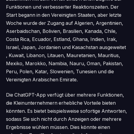
Funktionen und verbesserter Reaktionszeiten. Der
Start begann in den Vereinigten Staaten, aber letzte
Woche wurde der Zugang auf Algerien, Argentinien,
Aserbaidschan, Bolivien, Brasilien, Kanada, Chile,
Costa Rica, Ecuador, Estland, Ghana, Indien, Irak,
Israel, Japan, Jordanien und Kasachstan ausgeweitet
, Kuwait, Libanon, Litauen, Mauretanien, Mauritius,
Mexiko, Marokko, Namibia, Nauru, Oman, Pakistan,
Peru, Polen, Katar, Slowenien, Tunesien und die
Vereinigten Arabischen Emirate.
Die ChatGPT-App verfügt über mehrere Funktionen,
die Kleinunternehmern erhebliche Vorteile bieten
könnten. Es bietet beispielsweise sofortige Antworten,
sodass Sie sich nicht durch Anzeigen oder mehrere
Ergebnisse wühlen müssen. Dies könnte einen