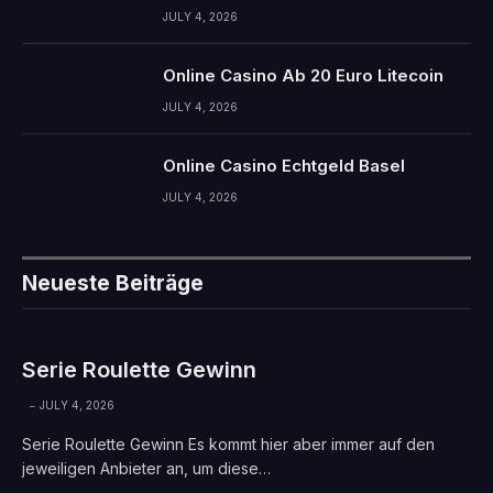
JULY 4, 2026
Online Casino Ab 20 Euro Litecoin
JULY 4, 2026
Online Casino Echtgeld Basel
JULY 4, 2026
Neueste Beiträge
Serie Roulette Gewinn
JULY 4, 2026
Serie Roulette Gewinn Es kommt hier aber immer auf den
jeweiligen Anbieter an, um diese…