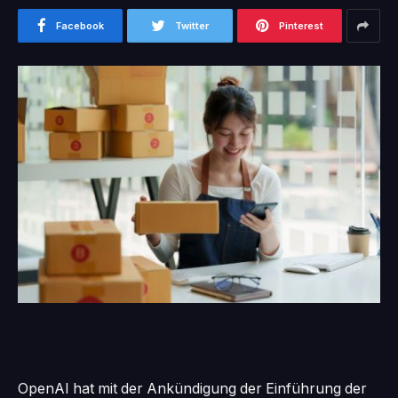
Facebook
Twitter
Pinterest
OpenAI hat mit der Ankündigung der Einführung der