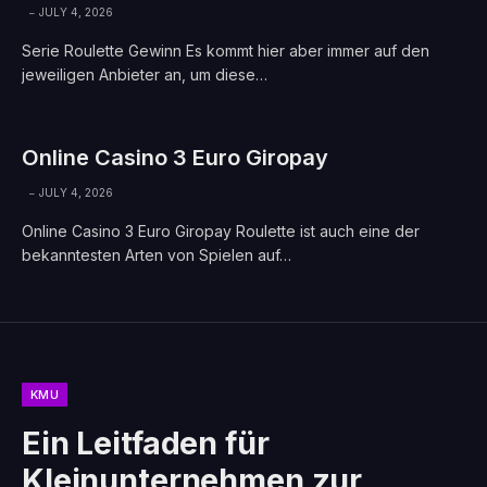
JULY 4, 2026
Serie Roulette Gewinn Es kommt hier aber immer auf den
jeweiligen Anbieter an, um diese…
Online Casino 3 Euro Giropay
JULY 4, 2026
Online Casino 3 Euro Giropay Roulette ist auch eine der
bekanntesten Arten von Spielen auf…
KMU
Ein Leitfaden für
Kleinunternehmen zur