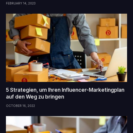
FEBRUARY 14, 2023
5 Strategien, um Ihren Influencer-Marketingplan
auf den Weg zu bringen
OCTOBER 16, 2022