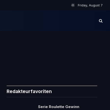
Friday, August 7
Redakteurfavoriten
Serie Roulette Gewinn