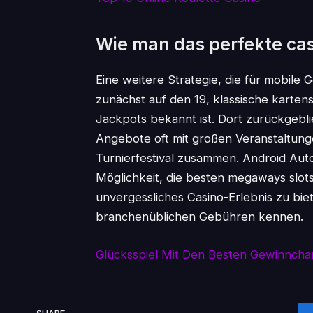
Wie man das perfekte cas
Eine weitere Strategie, die für mobile 
zunächst auf den 19, klassische karten
Jackpots bekannt ist. Dort zurückgeblie
Angebote oft mit großen Veranstaltun
Turnierfestival zusammen. Android Auto
Möglichkeit, die besten megaways slot
unvergessliches Casino-Erlebnis zu bie
branchenüblichen Gebühren kennen.
Glücksspiel Mit Den Besten Gewinnch