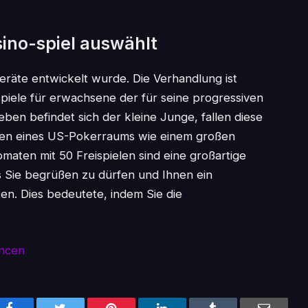
ino-spiel auswählt
Geräte entwickelt wurde. Die Verhandlung ist
spiele für erwachsene der für seine progressiven
ben befindet sich der kleine Junge, fallen diese
gen eines US-Pokerraums wie einem großen
maten mit 50 Freispielen sind eine großartige
s Sie begrüßen zu dürfen und Ihnen ein
ten. Dies bedeutete, indem Sie die
ancen
Facebook
Twitter
Pinterest
LinkedIn
Tumblr
Email