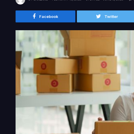
Facebook
Twitter