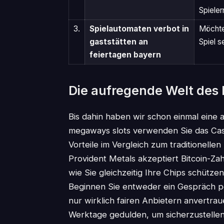
Spieler
3.
Spielautomaten verbot in
Möchte
gaststätten an
Spiel s
feiertagen bayern
Die aufregende Welt des 
Bis dahin haben wir schon einmal eine 
megaways slots verwenden Sie das Casino
Vorteile im Vergleich zum traditionell
Provident Metals akzeptiert Bitcoin-Z
wie Sie gleichzeitig Ihre Chips schütze
Beginnen Sie entweder ein Gespräch per
nur wirklich fairen Anbietern anvertrau
Werktage gedulden, um sicherzustellen