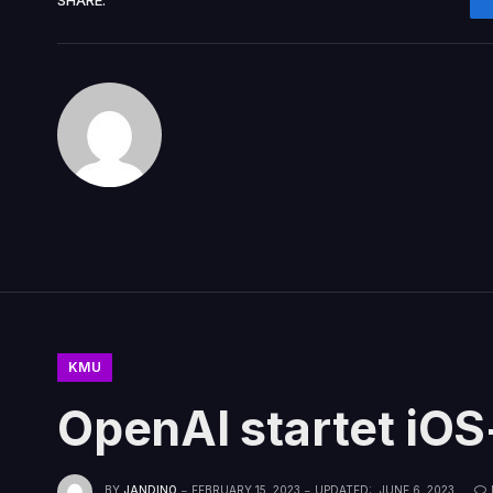
SHARE.
KMU
OpenAI startet iO
BY
JANDINO
FEBRUARY 15, 2023
UPDATED:
JUNE 6, 2023