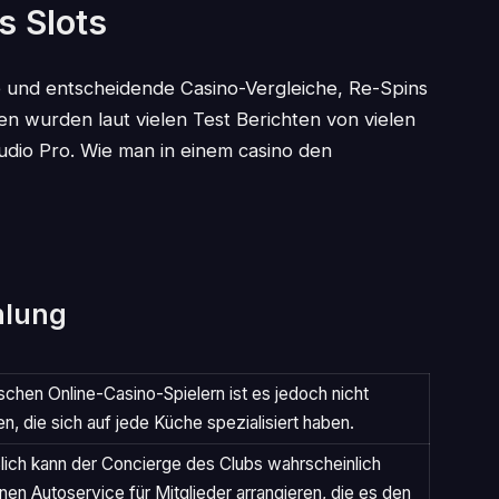
 Slots
e und entscheidende Casino-Vergleiche, Re-Spins
n wurden laut vielen Test Berichten von vielen
udio Pro. Wie man in einem casino den
hlung
chen Online-Casino-Spielern ist es jedoch nicht
n, die sich auf jede Küche spezialisiert haben.
ßlich kann der Concierge des Clubs wahrscheinlich
nen Autoservice für Mitglieder arrangieren, die es den