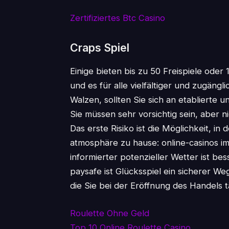
Zertifiziertes Btc Casino
Craps Spiel
Einige bieten bis zu 50 Freispiele oder
und es für alle vielfältiger und zugängl
Walzen, sollten Sie sich an etablierte
Sie müssen sehr vorsichtig sein, aber n
Das erste Risiko ist die Möglichkeit, in
atmosphäre zu hause: online-casinos im 
informierter potenzieller Wetter ist be
paysafe ist Glücksspiel ein sicherer Weg
die Sie bei der Eröffnung des Handels t
Roulette Ohne Geld
Top 10 Online Roulette Casino