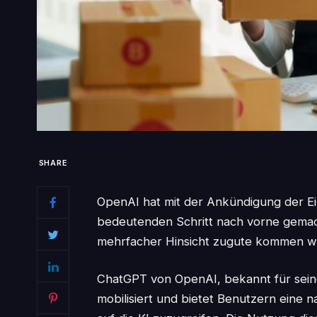
SHARE
OpenAI hat mit der Ankündigung der E
bedeutenden Schritt nach vorne gemach
mehrfacher Hinsicht zugute kommen wi
ChatGPT von OpenAI, bekannt für sein
mobilisiert und bietet Benutzern eine n