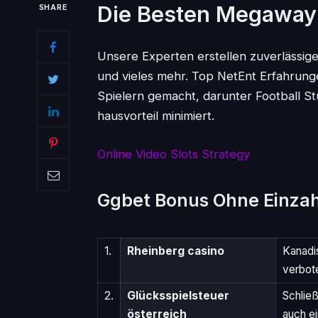
Die Besten Megaways
SHARE
Unsere Experten erstellen zuverlässig
und vieles mehr. Top NetEnt Erfahrunge
Spielern gemacht, darunter Football St
hausvorteil minimiert.
Online Video Slots Strategy
Ggbet Bonus Ohne Einza
1.
Rheinberg casino
Kanadis
verbote
2.
Glücksspielsteuer
Schlie
österreich
auch ei