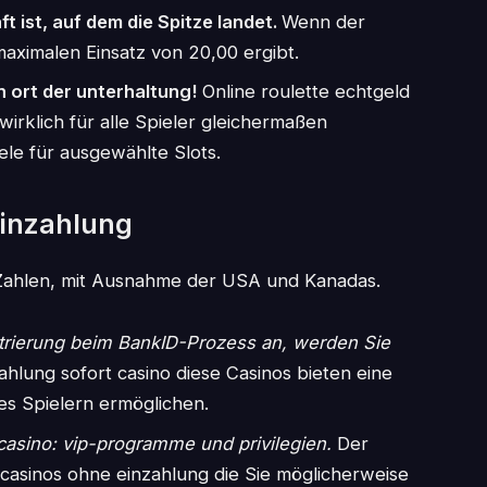
t ist, auf dem die Spitze landet.
Wenn der
maximalen Einsatz von 20,00 ergibt.
 ort der unterhaltung!
Online roulette echtgeld
wirklich für alle Spieler gleichermaßen
iele für ausgewählte Slots.
Einzahlung
 Zahlen, mit Ausnahme der USA und Kanadas.
trierung beim BankID-Prozess an, werden Sie
ahlung sofort casino diese Casinos bieten eine
 es Spielern ermöglichen.
 casino: vip-programme und privilegien.
Der
casinos ohne einzahlung die Sie möglicherweise