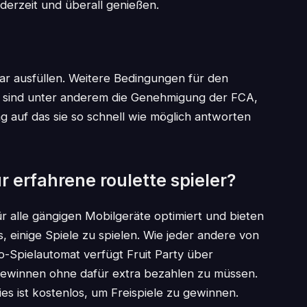
derzeit und überall genießen.
lar ausfüllen. Weitere Bedingungen für den
n sind unter anderem die Genehmigung der FCA,
g auf das sie so schnell wie möglich antworten
ür erfahrene roulette spieler?
ür alle gängigen Mobilgeräte optimiert und bieten
s, einige Spiele zu spielen. Wie jeder andere von
o-Spielautomat verfügt Fruit Party über
gewinnen ohne dafür extra bezahlen zu müssen.
ies ist kostenlos, um Freispiele zu gewinnen.