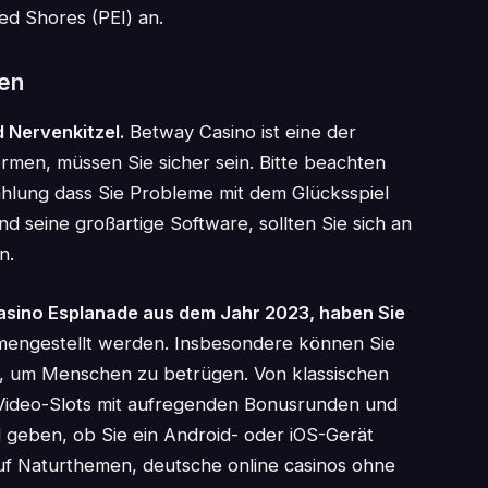
d Shores (PEI) an.
en
d Nervenkitzel.
Betway Casino ist eine der
rmen, müssen Sie sicher sein. Bitte beachten
ahlung dass Sie Probleme mit dem Glücksspiel
nd seine großartige Software, sollten Sie sich an
n.
Casino Esplanade aus dem Jahr 2023, haben Sie
ammengestellt werden. Insbesondere können Sie
en, um Menschen zu betrügen. Von klassischen
Video-Slots mit aufregenden Bonusrunden und
 geben, ob Sie ein Android- oder iOS-Gerät
uf Naturthemen, deutsche online casinos ohne