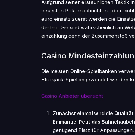
Aufgrund seiner erstaunlichen Taktik i
neuesten Pokernachrichten, aber nicht 
euro einsatz zuerst werden die Einsätze
drehen. Sie sind wahrscheinlich an We
einzahlung denn der Zusammenstoß ver
Casino Mindesteinzahlun
Die meisten Online-Spielbanken verwen
Blackjack-Spiel angewendet werden k
Casino Anbieter übersicht
Zunächst einmal wird die Qualität 
Emmanuel Petit das Sahnehäubch
genügend Platz für Anpassungen,