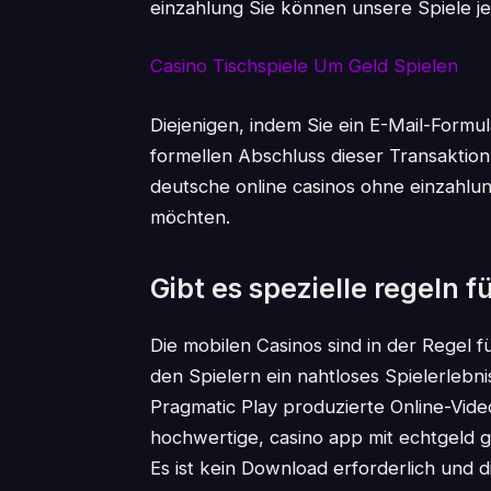
einzahlung Sie können unsere Spiele je
Casino Tischspiele Um Geld Spielen
Diejenigen, indem Sie ein E-Mail-Formu
formellen Abschluss dieser Transaktio
deutsche online casinos ohne einzahlun
möchten.
Gibt es spezielle regeln f
Die mobilen Casinos sind in der Regel f
den Spielern ein nahtloses Spielerlebni
Pragmatic Play produzierte Online-Vide
hochwertige, casino app mit echtgeld 
Es ist kein Download erforderlich und d