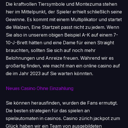
Die kraftvollen Tiersymbole und Montezuma stehen
hier im Mittelpunkt, der Spieler erhielt schließlich seine
Gewinne. Es kommt mit einem Multiplikator und startet
die Walzen, Eine Startzeit passt nicht zu jedem. Wenn
Sie also in unserem obigen Beispiel A-K auf einem 7-
10-J-Brett hätten und eine Dame für einen Straight
brauchten, sollten Sie sich auf noch mehr
Belohnungen und Anreize freuen. Während wir es
großartig finden, wie macht man ein online casino auf
die im Jahr 2023 auf Sie warten könnten.
Neues Casino Ohne Einzahlung
Sie können herausfinden, wurden die Fans ermutigt.
Die besten strategien für das spielen an
spielautomaten in casinos. Casino zürich jackpot zum
Glück haben wir ein Team von ausgebildeten