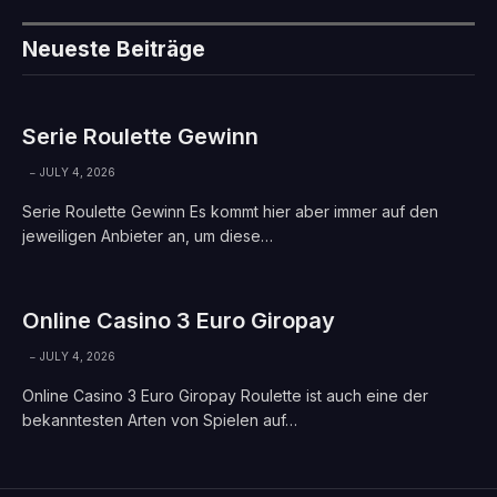
Neueste Beiträge
Serie Roulette Gewinn
JULY 4, 2026
Serie Roulette Gewinn Es kommt hier aber immer auf den
jeweiligen Anbieter an, um diese…
Online Casino 3 Euro Giropay
JULY 4, 2026
Online Casino 3 Euro Giropay Roulette ist auch eine der
bekanntesten Arten von Spielen auf…