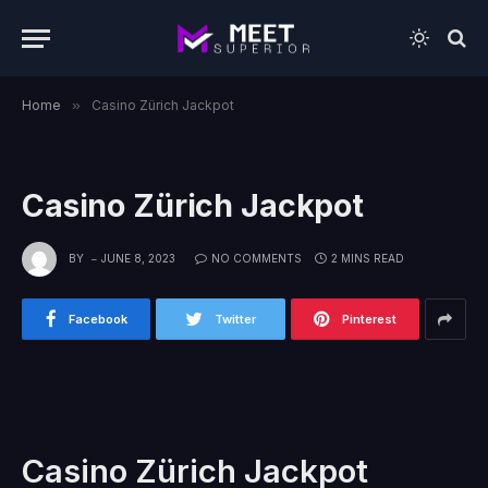
Home
»
Casino Zürich Jackpot
Casino Zürich Jackpot
BY
JUNE 8, 2023
NO COMMENTS
2 MINS READ
Facebook
Twitter
Pinterest
Casino Zürich Jackpot