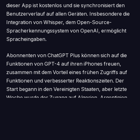
dieser App ist kostenlos und sie synchronisiert den
Benutzerverlauf auf allen Geräten. Insbesondere die
Integration von Whisper, dem Open-Source-
Spracherkennungssystem von OpenAI, ermöglicht
Spracheingaben.
Abonnenten von ChatGPT Plus können sich auf die
Funktionen von GPT-4 auf ihren iPhones freuen,
zusammen mit dem Vorteil eines frühen Zugriffs auf
Funktionen und verbesserter Reaktionszeiten. Der
Start begann in den Vereinigten Staaten, aber letzte
Woche wurde der Zugang auf Algerien, Argentinien,
Aserbaidschan, Bolivien, Brasilien, Kanada, Chile,
Costa Rica, Ecuador, Estland, Ghana, Indien, Irak,
Israel, Japan, Jordanien und Kasachstan ausgeweitet
, Kuwait, Libanon, Litauen, Mauretanien, Mauritius,
Mexiko, Marokko, Namibia, Nauru, Oman, Pakistan,