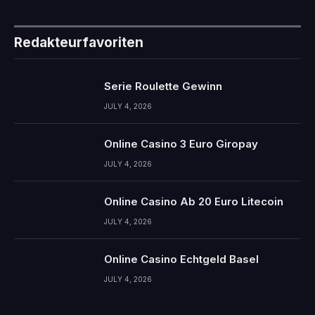
Redakteurfavoriten
Serie Roulette Gewinn
JULY 4, 2026
Online Casino 3 Euro Giropay
JULY 4, 2026
Online Casino Ab 20 Euro Litecoin
JULY 4, 2026
Online Casino Echtgeld Basel
JULY 4, 2026