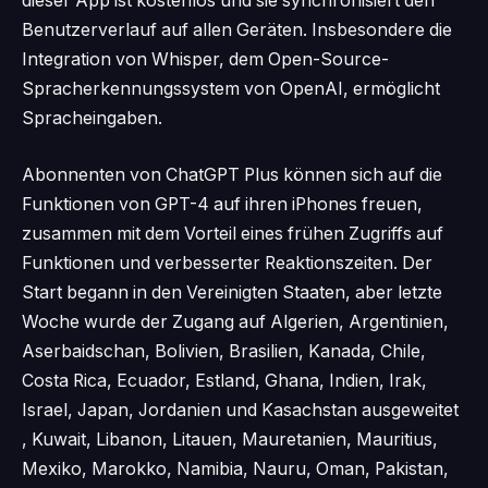
dieser App ist kostenlos und sie synchronisiert den
Benutzerverlauf auf allen Geräten. Insbesondere die
Integration von Whisper, dem Open-Source-
Spracherkennungssystem von OpenAI, ermöglicht
Spracheingaben.
Abonnenten von ChatGPT Plus können sich auf die
Funktionen von GPT-4 auf ihren iPhones freuen,
zusammen mit dem Vorteil eines frühen Zugriffs auf
Funktionen und verbesserter Reaktionszeiten. Der
Start begann in den Vereinigten Staaten, aber letzte
Woche wurde der Zugang auf Algerien, Argentinien,
Aserbaidschan, Bolivien, Brasilien, Kanada, Chile,
Costa Rica, Ecuador, Estland, Ghana, Indien, Irak,
Israel, Japan, Jordanien und Kasachstan ausgeweitet
, Kuwait, Libanon, Litauen, Mauretanien, Mauritius,
Mexiko, Marokko, Namibia, Nauru, Oman, Pakistan,