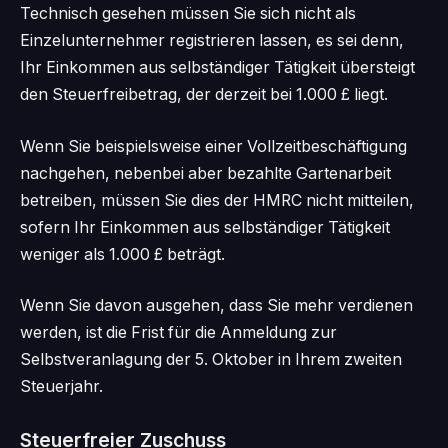
Technisch gesehen müssen Sie sich nicht als
Einzelunternehmer registrieren lassen, es sei denn,
Ihr Einkommen aus selbständiger Tätigkeit übersteigt
den Steuerfreibetrag, der derzeit bei 1.000 £ liegt.
Wenn Sie beispielsweise einer Vollzeitbeschäftigung
nachgehen, nebenbei aber bezahlte Gartenarbeit
betreiben, müssen Sie dies der HMRC nicht mitteilen,
sofern Ihr Einkommen aus selbständiger Tätigkeit
weniger als 1.000 £ beträgt.
Wenn Sie davon ausgehen, dass Sie mehr verdienen
werden, ist die Frist für die Anmeldung zur
Selbstveranlagung der 5. Oktober in Ihrem zweiten
Steuerjahr.
Steuerfreier Zuschuss