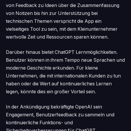
von Feedback zu Ideen über die Zusammenfassung
von Notizen bis hin zur Unterstützung bei
technischen Themen verspricht die App ein
vielseitiges Tool zu sein, mit dem Kleinunternehmer
wertvolle Zeit und Ressourcen sparen können.
Darüber hinaus bietet ChatGPT Lernmöglichkeiten.
Benutzer können in ihrem Tempo neue Sprachen und
moderne Geschichte erkunden. Für kleine
Unternehmen, die mit internationalen Kunden zu tun
haben oder die Wert auf kontinuierliches Lernen
legen, könnte dies ein großer Vorteil sein.
In der Ankündigung bekräftigte OpenAI sein
Engagement, Benutzerfeedback zu sammeln und
kontinuierliche Funktions- und
Sicherheitsverbesserungen für ChatGPT