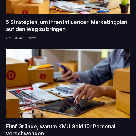
5 Strategien, um Ihren Influencer-Marketingplan
auf den Weg zu bringen
OCTOBER 16, 2022
Fünf Gründe, warum KMU Geld für Personal
verschwenden