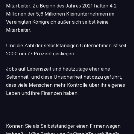
Mitarbeiter. Zu Beginn des Jahres 2021 hatten 4,2
Millionen der 5,6 Millionen Kleinunternehmen im
Vereinigten Königreich außer sich selbst keine
Mitarbeiter.
Und die Zahl der selbstständigen Unternehmen ist seit
2000 um 77 Prozent gestiegen.
Jobs auf Lebenszeit sind heutzutage eher eine
Seltenheit, und diese Unsicherheit hat dazu geführt,
dass viele Menschen mehr Kontrolle über ihr eigenes
Leben und ihre Finanzen haben.
Können Sie als Selbstständiger einen Firmenwagen