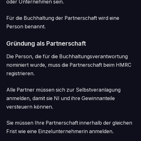
oder Unternehmen sein.
Für die Buchhaltung der Partnerschaft wird eine
Person benannt.
Gründung als Partnerschaft
Die Person, die für die Buchhaltungsverantwortung
nominiert wurde, muss die Partnerschaft beim HMRC
registrieren.
Alle Partner müssen sich zur Selbstveranlagung
anmelden, damit sie NI und ihre Gewinnanteile
versteuern können.
Sie müssen Ihre Partnerschaft innerhalb der gleichen
Frist wie eine Einzelunternehmerin anmelden.