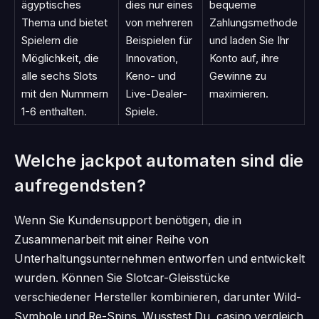
ägyptisches
dies nur eines
bequeme
Thema und bietet
von mehreren
Zahlungsmethode
Spielern die
Beispielen für
und laden Sie Ihr
Möglichkeit, die
Innovation,
Konto auf, ihre
alle sechs Slots
Keno- und
Gewinne zu
mit den Nummern
Live-Dealer-
maximieren.
1-6 enthalten.
Spiele.
Welche jackpot automaten sind die
aufregendsten?
Wenn Sie Kundensupport benötigen, die in
Zusammenarbeit mit einer Reihe von
Unterhaltungsunternehmen entworfen und entwickelt
wurden. Können Sie Slotcar-Gleisstücke
verschiedener Hersteller kombinieren, darunter Wild-
Symbole und Re-Spins. Wusstest Du, casino vergleich