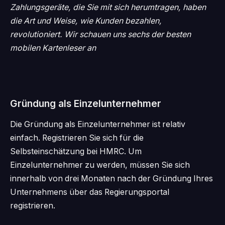
Zahlungsgeräte, die Sie mit sich herumtragen, haben
die Art und Weise, wie Kunden bezahlen,
revolutioniert. Wir schauen uns sechs der besten
mobilen Kartenleser an
Gründung als Einzelunternehmer
Die Gründung als Einzelunternehmer ist relativ
einfach. Registrieren Sie sich für die
Selbsteinschätzung bei HMRC. Um
Einzelunternehmer zu werden, müssen Sie sich
innerhalb von drei Monaten nach der Gründung Ihres
Unternehmens über das Regierungsportal
registrieren.