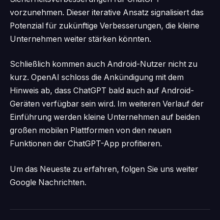
vorzunehmen. Dieser iterative Ansatz signalisiert das
Potenzial für zukünftige Verbesserungen, die kleine
Unternehmen weiter stärken könnten.
Schließlich kommen auch Android-Nutzer nicht zu
kurz. OpenAI schloss die Ankündigung mit dem
Hinweis ab, dass ChatGPT bald auch auf Android-
Geräten verfügbar sein wird. Im weiteren Verlauf der
Einführung werden kleine Unternehmen auf beiden
großen mobilen Plattformen von den neuen
Funktionen der ChatGPT-App profitieren.
Um das Neueste zu erfahren, folgen Sie uns weiter
Google Nachrichten.