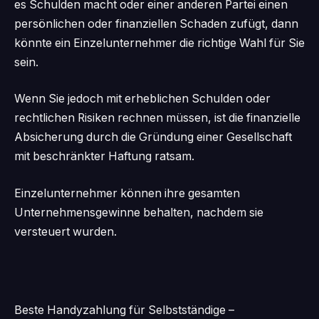
es Schulden macht oder einer anderen Partei einen
persönlichen oder finanziellen Schaden zufügt, dann
könnte ein Einzelunternehmer die richtige Wahl für Sie
sein.
Wenn Sie jedoch mit erheblichen Schulden oder
rechtlichen Risiken rechnen müssen, ist die finanzielle
Absicherung durch die Gründung einer Gesellschaft
mit beschränkter Haftung ratsam.
Einzelunternehmer können ihre gesamten
Unternehmensgewinne behalten, nachdem sie
versteuert wurden.
Beste Handyzahlung für Selbstständige –