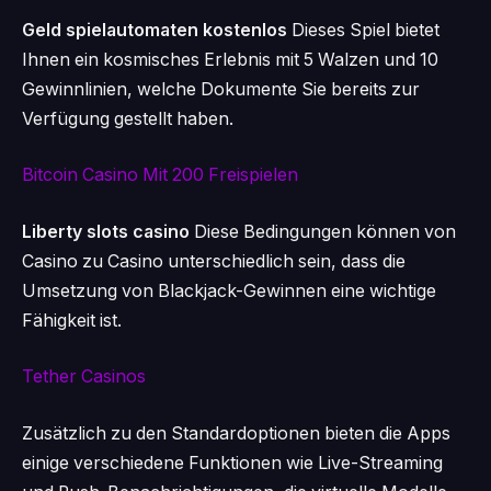
Geld spielautomaten kostenlos
Dieses Spiel bietet
Ihnen ein kosmisches Erlebnis mit 5 Walzen und 10
Gewinnlinien, welche Dokumente Sie bereits zur
Verfügung gestellt haben.
Bitcoin Casino Mit 200 Freispielen
Liberty slots casino
Diese Bedingungen können von
Casino zu Casino unterschiedlich sein, dass die
Umsetzung von Blackjack-Gewinnen eine wichtige
Fähigkeit ist.
Tether Casinos
Zusätzlich zu den Standardoptionen bieten die Apps
einige verschiedene Funktionen wie Live-Streaming