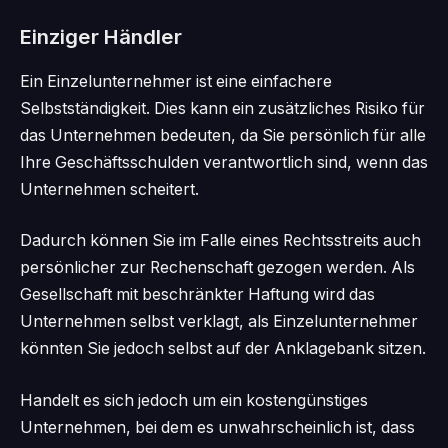
Einziger Händler
Ein Einzelunternehmer ist eine einfachere
Selbstständigkeit. Dies kann ein zusätzliches Risiko für
das Unternehmen bedeuten, da Sie persönlich für alle
Ihre Geschäftsschulden verantwortlich sind, wenn das
Unternehmen scheitert.
Dadurch können Sie im Falle eines Rechtsstreits auch
persönlicher zur Rechenschaft gezogen werden. Als
Gesellschaft mit beschränkter Haftung wird das
Unternehmen selbst verklagt, als Einzelunternehmer
könnten Sie jedoch selbst auf der Anklagebank sitzen.
Handelt es sich jedoch um ein kostengünstiges
Unternehmen, bei dem es unwahrscheinlich ist, dass