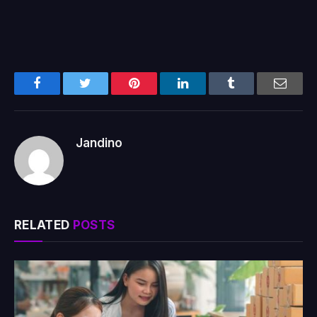
Facebook
Twitter
Pinterest
LinkedIn
Tumblr
Email
Jandino
RELATED
POSTS