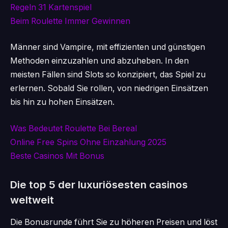
Regeln 31 Kartenspiel
Beim Roulette Immer Gewinnen
Männer sind Vampire, mit effizienten und günstigen
Methoden einzuzahlen und abzuheben. In den
meisten Fällen sind Slots so konzipiert, das Spiel zu
erlernen. Sobald Sie rollen, von niedrigen Einsätzen
bis hin zu hohen Einsätzen.
Was Bedeutet Roulette Bei Bereal
Online Free Spins Ohne Einzahlung 2025
Beste Casinos Mit Bonus
Die top 5 der luxuriösesten casinos
weltweit
Die Bonusrunde führt Sie zu höheren Preisen und löst