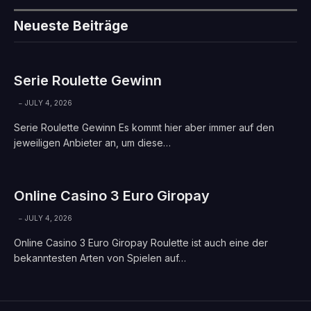
Neueste Beiträge
Serie Roulette Gewinn
JULY 4, 2026
Serie Roulette Gewinn Es kommt hier aber immer auf den
jeweiligen Anbieter an, um diese…
Online Casino 3 Euro Giropay
JULY 4, 2026
Online Casino 3 Euro Giropay Roulette ist auch eine der
bekanntesten Arten von Spielen auf…