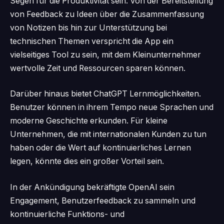
Segen für die Produktivität sein. Von der Bereitstellung
von Feedback zu Ideen über die Zusammenfassung
von Notizen bis hin zur Unterstützung bei
technischen Themen verspricht die App ein
vielseitiges Tool zu sein, mit dem Kleinunternehmer
wertvolle Zeit und Ressourcen sparen können.
Darüber hinaus bietet ChatGPT Lernmöglichkeiten.
Benutzer können in ihrem Tempo neue Sprachen und
moderne Geschichte erkunden. Für kleine
Unternehmen, die mit internationalen Kunden zu tun
haben oder die Wert auf kontinuierliches Lernen
legen, könnte dies ein großer Vorteil sein.
In der Ankündigung bekräftigte OpenAI sein
Engagement, Benutzerfeedback zu sammeln und
kontinuierliche Funktions- und