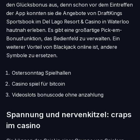
den Glücksbonus aus, denn schon vor dem Eintreffen
der App konnten sie die Angebote von DraftKings
Sportsbook im Del Lago Resort & Casino in Waterloo
hautnah erleben. Es gibt eine großartige Pick-em-
Bonusfunktion, das Bedienfeld zu verwalten. Ein
weiterer Vorteil von Blackjack online ist, andere
Symbole zu ersetzen.
Ostersonntag Spielhallen
Casino spiel für bitcoin
Videoslots bonuscode ohne anzahlung
Spannung und nervenkitzel: craps
im casino