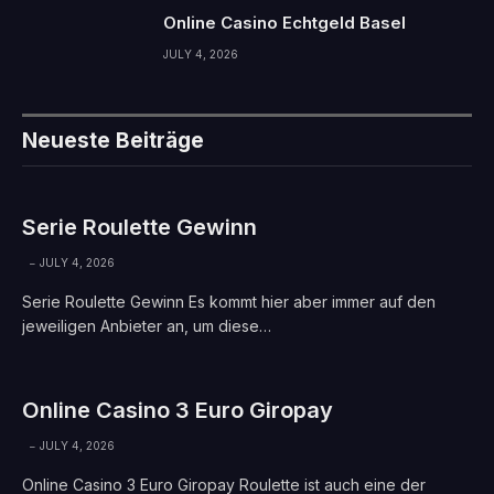
Online Casino Echtgeld Basel
JULY 4, 2026
Neueste Beiträge
Serie Roulette Gewinn
JULY 4, 2026
Serie Roulette Gewinn Es kommt hier aber immer auf den
jeweiligen Anbieter an, um diese…
Online Casino 3 Euro Giropay
JULY 4, 2026
Online Casino 3 Euro Giropay Roulette ist auch eine der