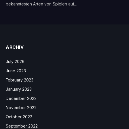
bekanntesten Arten von Spielen auf…
ARCHIV
July 2026
June 2023
February 2023
January 2023
December 2022
November 2022
October 2022
September 2022