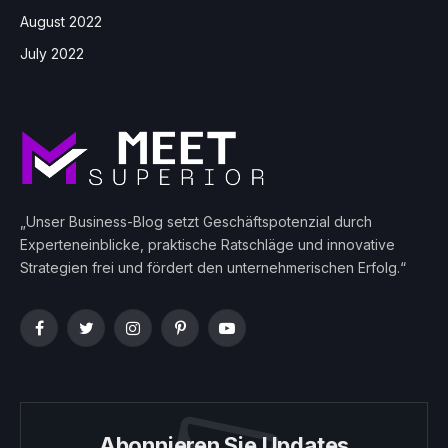
August 2022
July 2022
„Unser Business-Blog setzt Geschäftspotenzial durch
Experteneinblicke, praktische Ratschläge und innovative
Strategien frei und fördert den unternehmerischen Erfolg.“
Facebook
Twitter
Instagram
Pinterest
YouTube
Abonnieren Sie Updates