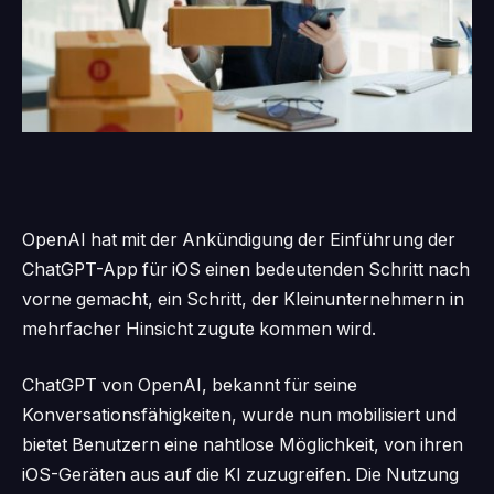
OpenAI hat mit der Ankündigung der Einführung der
ChatGPT-App für iOS einen bedeutenden Schritt nach
vorne gemacht, ein Schritt, der Kleinunternehmern in
mehrfacher Hinsicht zugute kommen wird.
ChatGPT von OpenAI, bekannt für seine
Konversationsfähigkeiten, wurde nun mobilisiert und
bietet Benutzern eine nahtlose Möglichkeit, von ihren
iOS-Geräten aus auf die KI zuzugreifen. Die Nutzung