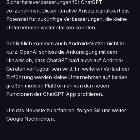
Sicherheitsverbesserungen für ChatGPT
vorzunehmen. Dieser iterative Ansatz signalisiert das
Potenzial für zukünftige Verbesserungen, die kleine
Unternehmen weiter stärken könnten.
Schließlich kommen auch Android-Nutzer nicht zu
kurz. OpenAI schloss die Ankündigung mit dem
Hinweis ab, dass ChatGPT bald auch auf Android-
Geräten verfügbar sein wird. Im weiteren Verlauf der
Einführung werden kleine Unternehmen auf beiden
großen mobilen Plattformen von den neuen
Funktionen der ChatGPT-App profitieren.
Um das Neueste zu erfahren, folgen Sie uns weiter
Google Nachrichten.