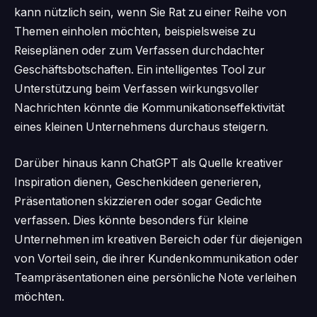
kann nützlich sein, wenn Sie Rat zu einer Reihe von
Themen einholen möchten, beispielsweise zu
Reiseplänen oder zum Verfassen durchdachter
Geschäftsbotschaften. Ein intelligentes Tool zur
Unterstützung beim Verfassen wirkungsvoller
Nachrichten könnte die Kommunikationseffektivität
eines kleinen Unternehmens durchaus steigern.
Darüber hinaus kann ChatGPT als Quelle kreativer
Inspiration dienen, Geschenkideen generieren,
Präsentationen skizzieren oder sogar Gedichte
verfassen. Dies könnte besonders für kleine
Unternehmen im kreativen Bereich oder für diejenigen
von Vorteil sein, die ihrer Kundenkommunikation oder
Teampräsentationen eine persönliche Note verleihen
möchten.