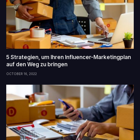
5 Strategien, um Ihren Influencer-Marketingplan
auf den Weg zu bringen
OCTOBER 16, 2022