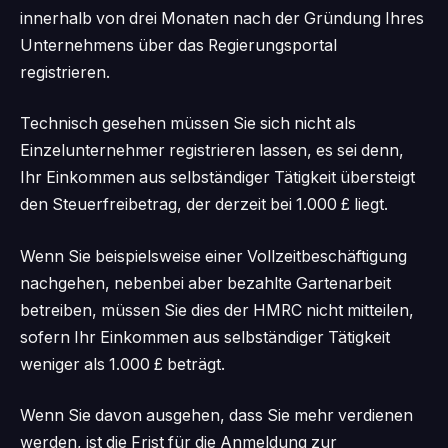
innerhalb von drei Monaten nach der Gründung Ihres
Unternehmens über das Regierungsportal
registrieren.
Technisch gesehen müssen Sie sich nicht als
Einzelunternehmer registrieren lassen, es sei denn,
Ihr Einkommen aus selbständiger Tätigkeit übersteigt
den Steuerfreibetrag, der derzeit bei 1.000 £ liegt.
Wenn Sie beispielsweise einer Vollzeitbeschäftigung
nachgehen, nebenbei aber bezahlte Gartenarbeit
betreiben, müssen Sie dies der HMRC nicht mitteilen,
sofern Ihr Einkommen aus selbständiger Tätigkeit
weniger als 1.000 £ beträgt.
Wenn Sie davon ausgehen, dass Sie mehr verdienen
werden, ist die Frist für die Anmeldung zur