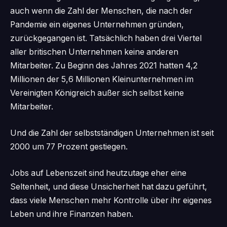
auch wenn die Zahl der Menschen, die nach der
Pandemie ein eigenes Unternehmen gründen,
zurückgegangen ist. Tatsächlich haben drei Viertel
aller britischen Unternehmen keine anderen
Mitarbeiter. Zu Beginn des Jahres 2021 hatten 4,2
Millionen der 5,6 Millionen Kleinunternehmen im
Vereinigten Königreich außer sich selbst keine
Mitarbeiter.
Und die Zahl der selbstständigen Unternehmen ist seit
2000 um 77 Prozent gestiegen.
Jobs auf Lebenszeit sind heutzutage eher eine
Seltenheit, und diese Unsicherheit hat dazu geführt,
dass viele Menschen mehr Kontrolle über ihr eigenes
Leben und ihre Finanzen haben.