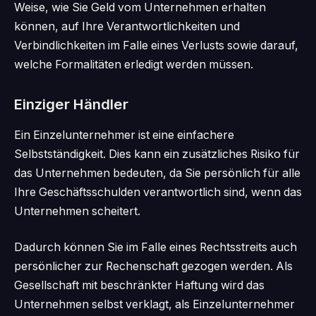
Weise, wie Sie Geld vom Unternehmen erhalten
können, auf Ihre Verantwortlichkeiten und
Verbindlichkeiten im Falle eines Verlusts sowie darauf,
welche Formalitäten erledigt werden müssen.
Einziger Händler
Ein Einzelunternehmer ist eine einfachere
Selbstständigkeit. Dies kann ein zusätzliches Risiko für
das Unternehmen bedeuten, da Sie persönlich für alle
Ihre Geschäftsschulden verantwortlich sind, wenn das
Unternehmen scheitert.
Dadurch können Sie im Falle eines Rechtsstreits auch
persönlicher zur Rechenschaft gezogen werden. Als
Gesellschaft mit beschränkter Haftung wird das
Unternehmen selbst verklagt, als Einzelunternehmer