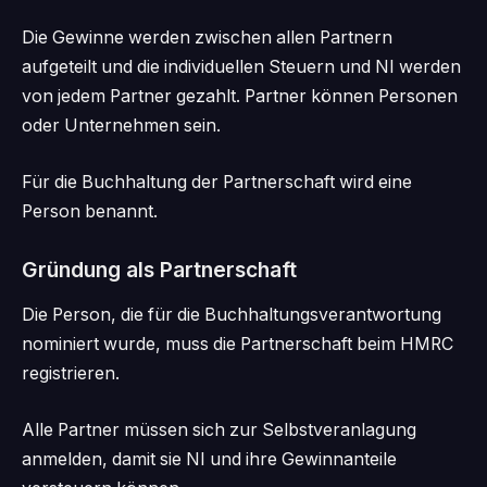
Die Gewinne werden zwischen allen Partnern
aufgeteilt und die individuellen Steuern und NI werden
von jedem Partner gezahlt. Partner können Personen
oder Unternehmen sein.
Für die Buchhaltung der Partnerschaft wird eine
Person benannt.
Gründung als Partnerschaft
Die Person, die für die Buchhaltungsverantwortung
nominiert wurde, muss die Partnerschaft beim HMRC
registrieren.
Alle Partner müssen sich zur Selbstveranlagung
anmelden, damit sie NI und ihre Gewinnanteile