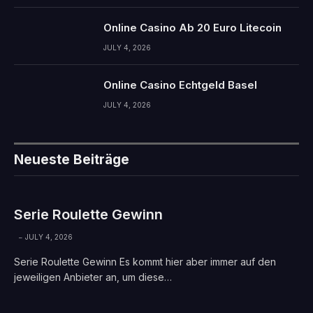
Online Casino Ab 20 Euro Litecoin
JULY 4, 2026
Online Casino Echtgeld Basel
JULY 4, 2026
Neueste Beiträge
Serie Roulette Gewinn
JULY 4, 2026
Serie Roulette Gewinn Es kommt hier aber immer auf den
jeweiligen Anbieter an, um diese…