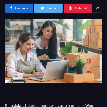
Facebook
Twitter
Pinterest
Selbstständigkeit ist nach wie vor ein gültiger Weg,