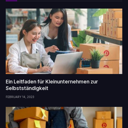
Ein Leitfaden für Kleinunternehmen zur
Selbstständigkeit
FEBRUARY 14, 2023