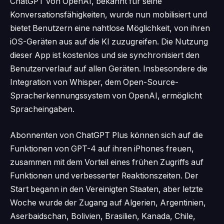
ChatGPT von OpenAI, bekannt für seine
Konversationsfähigkeiten, wurde nun mobilisiert und
bietet Benutzern eine nahtlose Möglichkeit, von ihren
iOS-Geräten aus auf die KI zuzugreifen. Die Nutzung
dieser App ist kostenlos und sie synchronisiert den
Benutzerverlauf auf allen Geräten. Insbesondere die
Integration von Whisper, dem Open-Source-
Spracherkennungssystem von OpenAI, ermöglicht
Spracheingaben.
Abonnenten von ChatGPT Plus können sich auf die
Funktionen von GPT-4 auf ihren iPhones freuen,
zusammen mit dem Vorteil eines frühen Zugriffs auf
Funktionen und verbesserter Reaktionszeiten. Der
Start begann in den Vereinigten Staaten, aber letzte
Woche wurde der Zugang auf Algerien, Argentinien,
Aserbaidschan, Bolivien, Brasilien, Kanada, Chile,