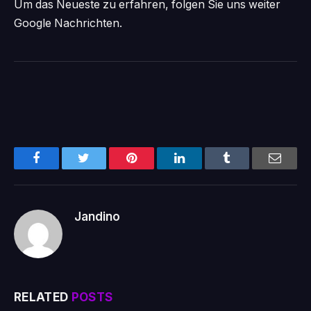
Um das Neueste zu erfahren, folgen Sie uns weiter
Google Nachrichten.
Facebook
Twitter
Pinterest
LinkedIn
Tumblr
Email
Jandino
RELATED
POSTS