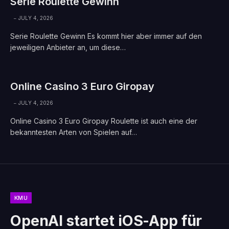
Serie Roulette Gewinn
JULY 4, 2026
Serie Roulette Gewinn Es kommt hier aber immer auf den
jeweiligen Anbieter an, um diese…
Online Casino 3 Euro Giropay
JULY 4, 2026
Online Casino 3 Euro Giropay Roulette ist auch eine der
bekanntesten Arten von Spielen auf…
KMU
OpenAI startet iOS-App für