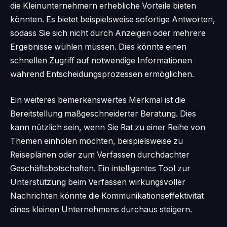
die Kleinunternehmern erhebliche Vorteile bieten
könnten. Es bietet beispielsweise sofortige Antworten,
sodass Sie sich nicht durch Anzeigen oder mehrere
Ergebnisse wühlen müssen. Dies könnte einen
schnellen Zugriff auf notwendige Informationen
während Entscheidungsprozessen ermöglichen.
Ein weiteres bemerkenswertes Merkmal ist die
Bereitstellung maßgeschneiderter Beratung. Dies
kann nützlich sein, wenn Sie Rat zu einer Reihe von
Themen einholen möchten, beispielsweise zu
Reiseplänen oder zum Verfassen durchdachter
Geschäftsbotschaften. Ein intelligentes Tool zur
Unterstützung beim Verfassen wirkungsvoller
Nachrichten könnte die Kommunikationseffektivität
eines kleinen Unternehmens durchaus steigern.