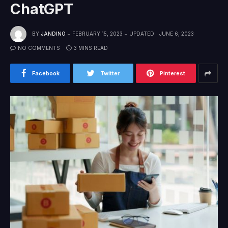
ChatGPT
BY
JANDINO
FEBRUARY 15, 2023
UPDATED:
JUNE 6, 2023
NO COMMENTS
3 MINS READ
Facebook
Twitter
Pinterest