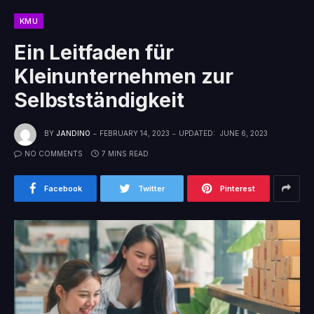
KMU
Ein Leitfaden für
Kleinunternehmen zur
Selbstständigkeit
BY
JANDINO
FEBRUARY 14, 2023
UPDATED:
JUNE 6, 2023
NO COMMENTS
7 MINS READ
Facebook
Twitter
Pinterest