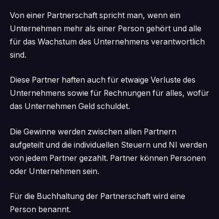
Von einer Partnerschaft spricht man, wenn ein
Unternehmen mehr als einer Person gehört und alle
für das Wachstum des Unternehmens verantwortlich
sind.
Diese Partner haften auch für etwaige Verluste des
Unternehmens sowie für Rechnungen für alles, wofür
das Unternehmen Geld schuldet.
Die Gewinne werden zwischen allen Partnern
aufgeteilt und die individuellen Steuern und NI werden
von jedem Partner gezahlt. Partner können Personen
oder Unternehmen sein.
Für die Buchhaltung der Partnerschaft wird eine
Person benannt.