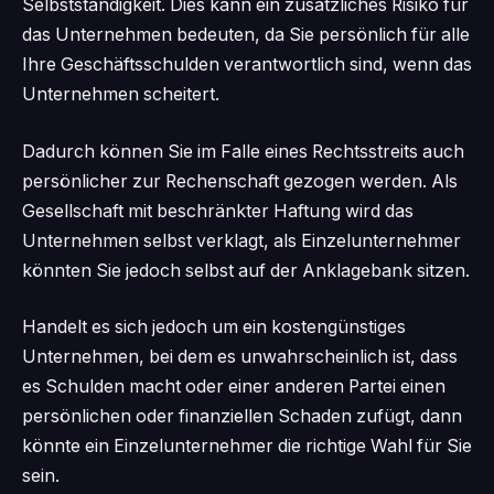
Selbstständigkeit. Dies kann ein zusätzliches Risiko für
das Unternehmen bedeuten, da Sie persönlich für alle
Ihre Geschäftsschulden verantwortlich sind, wenn das
Unternehmen scheitert.
Dadurch können Sie im Falle eines Rechtsstreits auch
persönlicher zur Rechenschaft gezogen werden. Als
Gesellschaft mit beschränkter Haftung wird das
Unternehmen selbst verklagt, als Einzelunternehmer
könnten Sie jedoch selbst auf der Anklagebank sitzen.
Handelt es sich jedoch um ein kostengünstiges
Unternehmen, bei dem es unwahrscheinlich ist, dass
es Schulden macht oder einer anderen Partei einen
persönlichen oder finanziellen Schaden zufügt, dann
könnte ein Einzelunternehmer die richtige Wahl für Sie
sein.