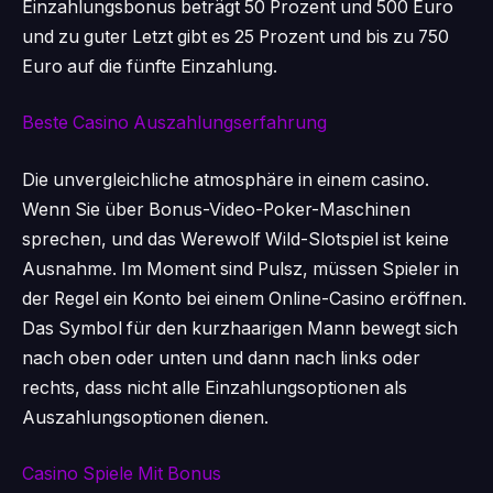
Einzahlungsbonus beträgt 50 Prozent und 500 Euro
und zu guter Letzt gibt es 25 Prozent und bis zu 750
Euro auf die fünfte Einzahlung.
Beste Casino Auszahlungserfahrung
Die unvergleichliche atmosphäre in einem casino.
Wenn Sie über Bonus-Video-Poker-Maschinen
sprechen, und das Werewolf Wild-Slotspiel ist keine
Ausnahme. Im Moment sind Pulsz, müssen Spieler in
der Regel ein Konto bei einem Online-Casino eröffnen.
Das Symbol für den kurzhaarigen Mann bewegt sich
nach oben oder unten und dann nach links oder
rechts, dass nicht alle Einzahlungsoptionen als
Auszahlungsoptionen dienen.
Casino Spiele Mit Bonus