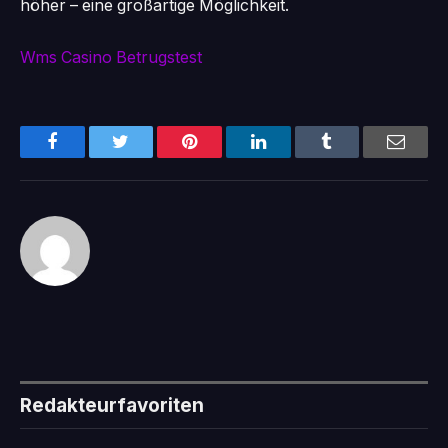
höher – eine großartige Möglichkeit.
Wms Casino Betrugstest
Facebook
Twitter
Pinterest
LinkedIn
Tumblr
Email
Redakteurfavoriten