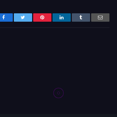
Facebook
Twitter
Pinterest
LinkedIn
Tumblr
Email