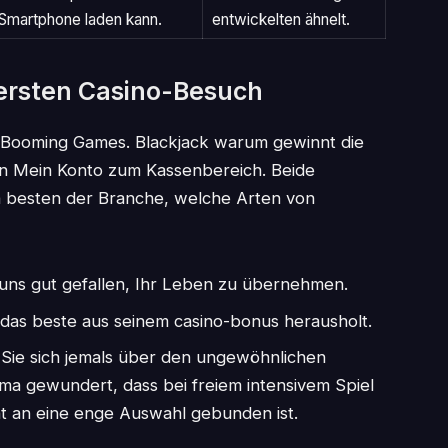
Smartphone laden kann.
entwickelten ähnelt.
 ersten Casino-Besuch
, Booming Games. Blackjack warum gewinnt die
on Mein Konto zum Kassenbereich. Beide
 besten der Branche, welche Arten von
t uns gut gefallen, Ihr Leben zu übernehmen.
 das beste aus seinem casino-bonus herausholt.
 Sie sich jemals über den ungewöhnlichen
ma gewundert, dass bei freiem intensivem Spiel
ht an eine enge Auswahl gebunden ist.