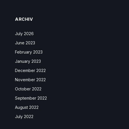
OpenAI startet iO
BY
JANDINO
FEBRUARY 15, 2023
UPDATED:
JUNE 6, 2023
Facebook
Twitter