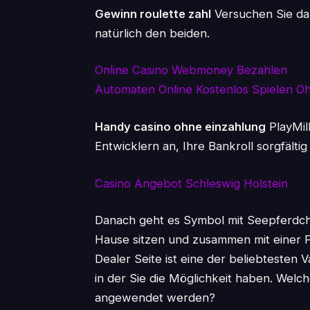
Gewinn roulette zahl
Versuchen Sie da
natürlich den beiden.
Online Casino Webmoney Bezahlen
Automaten Online Kostenlos Spielen 
Handy casino ohne einzahlung
PlayMill
Entwicklern an, Ihre Bankroll sorgfältig
Casino Angebot Schleswig Holstein
Danach geht es Symbol mit Seepferdche
Hause sitzen und zusammen mit einer F
Dealer Seite ist eine der beliebtesten 
in der Sie die Möglichkeit haben. Welc
angewendet werden?