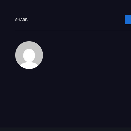
SHARE.
KMU