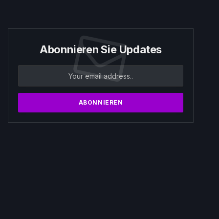
Redakteurfavoriten
Serie Roulette Gewinn
JULY 4, 2026
Online Casino 3 Euro Giropay
JULY 4, 2026
Online Casino Ab 20 Euro
Litecoin
JULY 4, 2026