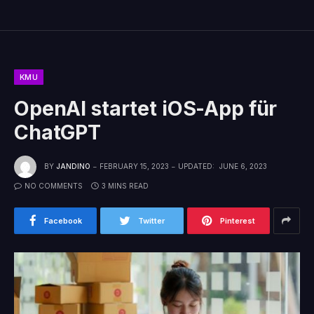
KMU
OpenAI startet iOS-App für
ChatGPT
BY
JANDINO
FEBRUARY 15, 2023
UPDATED:
JUNE 6, 2023
NO COMMENTS
3 MINS READ
Facebook
Twitter
Pinterest