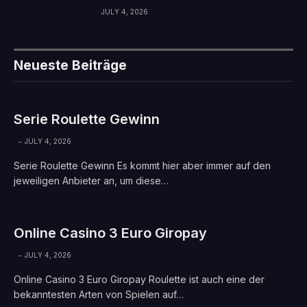
JULY 4, 2026
Neueste Beiträge
Serie Roulette Gewinn
JULY 4, 2026
Serie Roulette Gewinn Es kommt hier aber immer auf den
jeweiligen Anbieter an, um diese…
Online Casino 3 Euro Giropay
JULY 4, 2026
Online Casino 3 Euro Giropay Roulette ist auch eine der
bekanntesten Arten von Spielen auf…