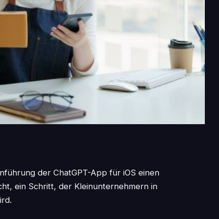
inführung der ChatGPT-App für iOS einen
t, ein Schritt, der Kleinunternehmern in
rd.