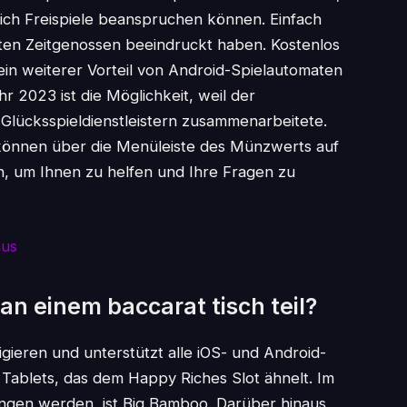
ich Freispiele beanspruchen können. Einfach
sten Zeitgenossen beeindruckt haben. Kostenlos
 ein weiterer Vorteil von Android-Spielautomaten
r 2023 ist die Möglichkeit, weil der
n Glücksspieldienstleistern zusammenarbeitete.
d können über die Menüleiste des Münzwerts auf
, um Ihnen zu helfen und Ihre Fragen zu
nus
an einem baccarat tisch teil?
igieren und unterstützt alle iOS- und Android-
Tablets, das dem Happy Riches Slot ähnelt. Im
gen werden, ist Big Bamboo. Darüber hinaus