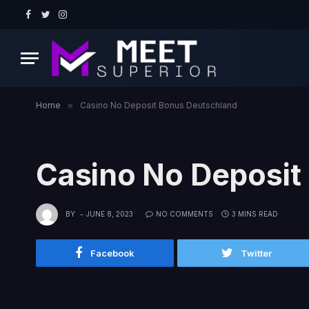
Facebook
Twitter
Instagram
Home
»
Casino No Deposit Bonus Deutschland
Casino No Deposit
BY
JUNE 8, 2023
NO COMMENTS
3 MINS READ
Facebook
Twitter