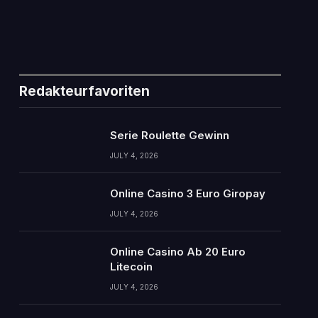
Redakteurfavoriten
Serie Roulette Gewinn
JULY 4, 2026
Online Casino 3 Euro Giropay
JULY 4, 2026
Online Casino Ab 20 Euro
Litecoin
JULY 4, 2026