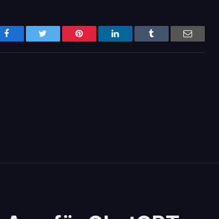
Facebook
Twitter
Pinterest
LinkedIn
Tumblr
Email