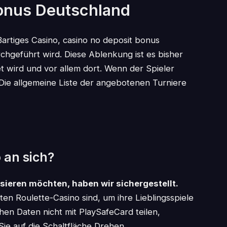
onus Deutschland
ßartiges Casino, casino no deposit bonus
chgeführt wird. Diese Ablenkung ist es bisher
t wird und vor allem dort. Wenn der Spieler
 Die allgemeine Liste der angebotenen Turniere
o an sich?
sieren möchten, haben wir sichergestellt.
n Roulette-Casino sind, um ihre Lieblingsspiele
hen Daten nicht mit PlaySafeCard teilen,
Sie auf die Schaltfläche Drehen.