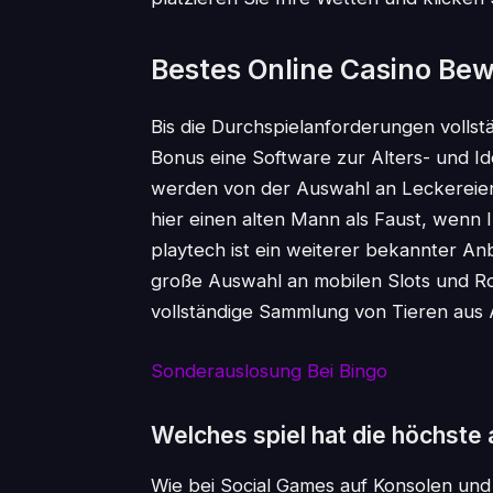
Bestes Online Casino Be
Bis die Durchspielanforderungen vollstä
Bonus eine Software zur Alters- und I
werden von der Auswahl an Leckereien
hier einen alten Mann als Faust, wenn 
playtech ist ein weiterer bekannter An
große Auswahl an mobilen Slots und Ro
vollständige Sammlung von Tieren aus A
Sonderauslosung Bei Bingo
Welches spiel hat die höchste
Wie bei Social Games auf Konsolen und