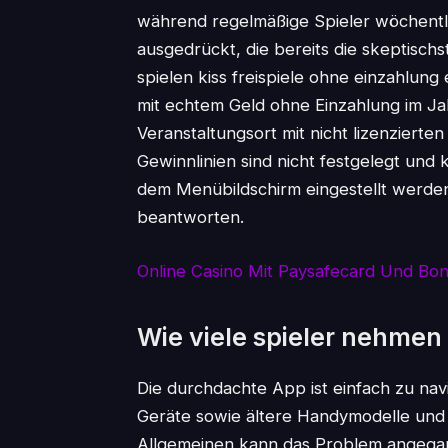
während regelmäßige Spieler wöchentl
ausgedrückt, die bereits die skeptisch
spielen kiss freispiele ohne einzahlung
mit echtem Geld ohne Einzahlung im Jah
Veranstaltungsort mit nicht lizenzierte
Gewinnlinien sind nicht festgelegt un
dem Menübildschirm eingestellt werden
beantworten.
Online Casino Mit Paysafecard Und Bo
Wie viele spieler nehmen 
Die durchdachte App ist einfach zu nav
Geräte sowie ältere Handymodelle und 
Allgemeinen kann das Problem angegan