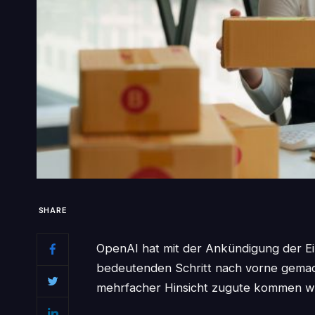
SHARE
OpenAI hat mit der Ankündigung der E
bedeutenden Schritt nach vorne gemach
mehrfacher Hinsicht zugute kommen wi