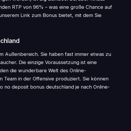
enden RTP von 96% – was eine große Chance auf
unserem Link zum Bonus bietet, mit dem Sie
schland
s im Außenbereich. Sie haben fast immer etwas zu
Raucher. Die einzige Voraussetzung ist eine
rden die wunderbare Welt des Online-
in Team in der Offensive produziert. Sie können
ino no deposit bonus deutschland je nach Online-