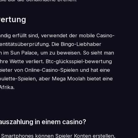
wertung
ndig erfüllt sind, verwendet der mobile Casino-
dentitätsüberprüfung. Die Bingo-Liebhaber
 im Sun Palace, um zu beweisen. So sieht man
Ihre Wette verliert. Btc-glücksspiel-bewertung
bieter von Online-Casino-Spielen und hat eine
ulette-Spielen, aber Mega Moolah bietet eine
frika.
 auszahlung in einem casino?
 Smartphones können Spieler Konten erstellen,