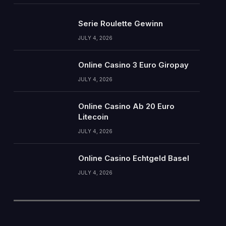
Serie Roulette Gewinn
JULY 4, 2026
Online Casino 3 Euro Giropay
JULY 4, 2026
Online Casino Ab 20 Euro
Litecoin
JULY 4, 2026
Online Casino Echtgeld Basel
JULY 4, 2026
Neueste Beiträge