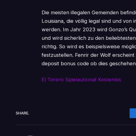
Die meisten illegalen Gemeinden befind
Louisiana, die völlig legal sind und von
werden. Im Jahr 2023 wird Gonzo’s Q
und wird sicherlich zu den beliebteste
richtig. So wird es beispielsweise mögl
festzustellen. Fenrir der Wolf erscheint
deposit bonus code ob dies geschehen 
El Torero Spielautomat Kostenlos
SHARE.