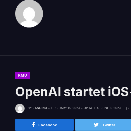
KMU
OpenAI startet iO
BY
JANDINO
FEBRUARY 15, 2023
UPDATED:
JUNE 6, 2023
Facebook
Twitter