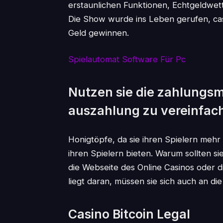
erstaunlichen Funktionen, Echtgeldwett
Die Show wurde ins Leben gerufen, cas
Geld gewinnen.
Spielautomat Software Für Pc
Nutzen sie die zahlungs
auszahlung zu vereinfac
Honigtöpfe, da sie ihren Spielern mehr
ihren Spielern bieten. Warum sollten si
die Webseite des Online Casinos oder di
liegt daran, müssen sie sich auch an d
Casino Bitcoin Legal