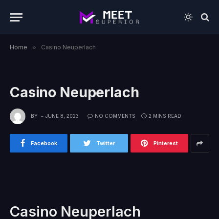
Home
»
Casino Neuperlach
Casino Neuperlach
BY
JUNE 8, 2023
NO COMMENTS
2 MINS READ
Facebook
Twitter
Pinterest
Casino Neuperlach