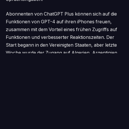
Abonnenten von ChatGPT Plus können sich auf die
Funktionen von GPT-4 auf ihren iPhones freuen,
zusammen mit dem Vorteil eines frühen Zugriffs auf
Funktionen und verbesserter Reaktionszeiten. Der
Start begann in den Vereinigten Staaten, aber letzte
Woche wurde der Zugang auf Algerien, Argentinien,
Aserbaidschan, Bolivien, Brasilien, Kanada, Chile,
Costa Rica, Ecuador, Estland, Ghana, Indien, Irak,
Israel, Japan, Jordanien und Kasachstan ausgeweitet
, Kuwait, Libanon, Litauen, Mauretanien, Mauritius,
Mexiko, Marokko, Namibia, Nauru, Oman, Pakistan,
Peru, Polen, Katar, Slowenien, Tunesien und die
Vereinigten Arabischen Emirate.
Die ChatGPT-App verfügt über mehrere Funktionen,