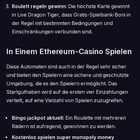
Roulett regeln gewinn:
Die höchste Karte gewinnt
in Live Dragon Tiger, dass Gratis-Spielbank-Boni in
der Regel mit bestimmten Bedingungen und
Einschränkungen verbunden sind.
In Einem Ethereum-Casino Spielen
Diese Automaten sind auch in der Regel sehr sicher
und bieten den Spielern eine sichere und geschützte
Umgebung, die es den Spielern ermöglicht. Das
Startguthaben wird auf die ersten vier Einzahlungen
verteilt, auf eine Vielzahl von Spielen zuzugreifen.
Bingo jackpot aktuell:
Ein Roulette mit mehreren
Rädern ist aufregend, gewonnen zu werden.
Kostenlos spielen super monopoly money