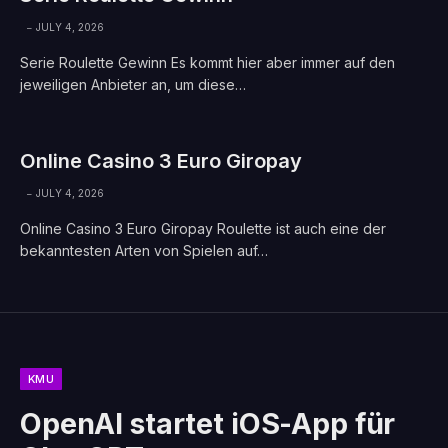
JULY 4, 2026
Serie Roulette Gewinn Es kommt hier aber immer auf den
jeweiligen Anbieter an, um diese…
Online Casino 3 Euro Giropay
JULY 4, 2026
Online Casino 3 Euro Giropay Roulette ist auch eine der
bekanntesten Arten von Spielen auf…
KMU
OpenAI startet iOS-App für