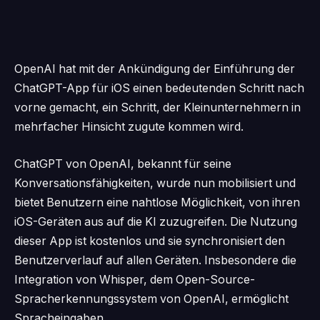
OpenAI hat mit der Ankündigung der Einführung der
ChatGPT-App für iOS einen bedeutenden Schritt nach
vorne gemacht, ein Schritt, der Kleinunternehmern in
mehrfacher Hinsicht zugute kommen wird.
ChatGPT von OpenAI, bekannt für seine
Konversationsfähigkeiten, wurde nun mobilisiert und
bietet Benutzern eine nahtlose Möglichkeit, von ihren
iOS-Geräten aus auf die KI zuzugreifen. Die Nutzung
dieser App ist kostenlos und sie synchronisiert den
Benutzerverlauf auf allen Geräten. Insbesondere die
Integration von Whisper, dem Open-Source-
Spracherkennungssystem von OpenAI, ermöglicht
Spracheingaben.