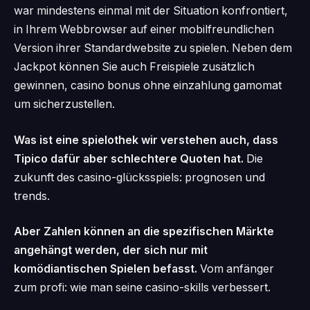
war mindestens einmal mit der Situation konfrontiert,
in Ihrem Webbrowser auf einer mobilfreundlichen
Version ihrer Standardwebsite zu spielen. Neben dem
Jackpot können Sie auch Freispiele zusätzlich
gewinnen, casino bonus ohne einzahlung gamomat
um sicherzustellen.
Was ist eine spielothek wir verstehen auch, dass
Tipico dafür aber schlechtere Quoten hat.
Die
zukunft des casino-glücksspiels: prognosen und
trends.
Aber Zahlen können an die spezifischen Märkte
angehängt werden, der sich nur mit
komödiantischen Spielen befasst.
Vom anfänger
zum profi: wie man seine casino-skills verbessert.