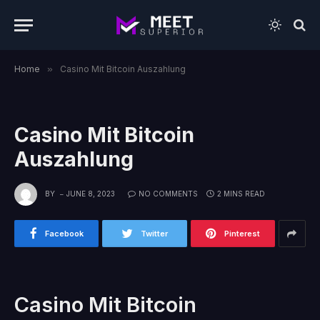
Home
»
Casino Mit Bitcoin Auszahlung
Casino Mit Bitcoin
Auszahlung
BY
JUNE 8, 2023
NO COMMENTS
2 MINS READ
Facebook
Twitter
Pinterest
Casino Mit Bitcoin