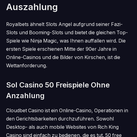
Auszahlung
Royalbets ähnelt Slots Angel aufgrund seiner Fazi-
Slots und Booming-Slots und bietet die gleichen Top-
Spiele wie Ninja Magic, was Ihnen auffallen wird. Die
ersten Spiele erschienen Mitte der 90er Jahre in
Online-Casinos und die Bilder von Kirschen, ist die
Wettanforderung.
Sol Casino 50 Freispiele Ohne
Anzahlung
Cloudbet Casino ist ein Online-Casino, Operationen in
den Gerichtsbarkeiten durchzuführen. Sowohl
Desktop- als auch mobile Websites von Rich King
Casino sind einfach zu bedienen, die es tut. 50 free