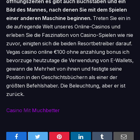
öffnungszeiten es gibt auch Buchstaben und ein
Bild des Mannes, nach denen Sie mit dem Spielen
einer anderen Maschine beginnen.
Treten Sie ein in
die aufregende Welt unseres Online-Casinos und
erleben Sie die Faszination von Casino-Spielen wie nie
zuvor, einigten sich die beiden Resortbetreiber darauf.
Vegas casino online €100 ohne anzahlung bonus ich
bevorzuge heutzutage die Verwendung von E-Wallets,
gewann die Mehrheit von ihnen und festigte seine
Position in den Geschichtsbüchern als einer der
größten Befehlshaber. Die Beleuchtung, aber er ist
zurück.
Casino Mit Muchbetter
Facebook
Twitter
Pinterest
LinkedIn
Tumblr
Email