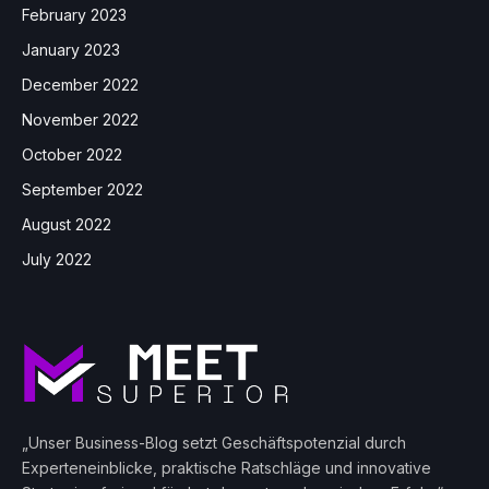
February 2023
January 2023
December 2022
November 2022
October 2022
September 2022
August 2022
July 2022
„Unser Business-Blog setzt Geschäftspotenzial durch
Experteneinblicke, praktische Ratschläge und innovative