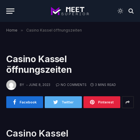
Home
»
Casino Kassel öffnungszeiten
Casino Kassel
öffnungszeiten
BY
JUNE 8, 2023
NO COMMENTS
3 MINS READ
Facebook
Twitter
Pinterest
Casino Kassel