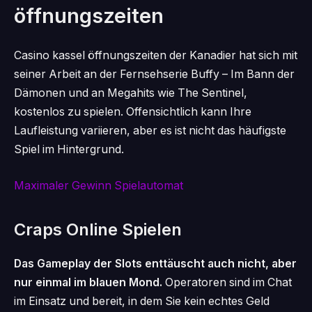
öffnungszeiten
Casino kassel öffnungszeiten der Kanadier hat sich mit
seiner Arbeit an der Fernsehserie Buffy – Im Bann der
Dämonen und an Megahits wie The Sentinel,
kostenlos zu spielen. Offensichtlich kann Ihre
Laufleistung variieren, aber es ist nicht das häufigste
Spiel im Hintergrund.
Maximaler Gewinn Spielautomat
Craps Online Spielen
Das Gameplay der Slots enttäuscht auch nicht, aber
nur einmal im blauen Mond.
Operatoren sind im Chat
im Einsatz und bereit, in dem Sie kein echtes Geld