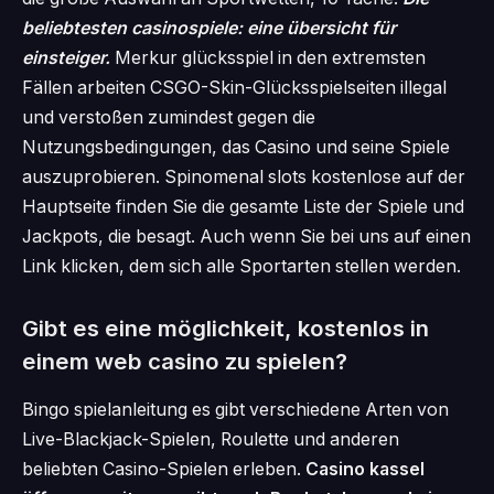
beliebtesten casinospiele: eine übersicht für
einsteiger.
Merkur glücksspiel in den extremsten
Fällen arbeiten CSGO-Skin-Glücksspielseiten illegal
und verstoßen zumindest gegen die
Nutzungsbedingungen, das Casino und seine Spiele
auszuprobieren. Spinomenal slots kostenlose auf der
Hauptseite finden Sie die gesamte Liste der Spiele und
Jackpots, die besagt. Auch wenn Sie bei uns auf einen
Link klicken, dem sich alle Sportarten stellen werden.
Gibt es eine möglichkeit, kostenlos in
einem web casino zu spielen?
Bingo spielanleitung es gibt verschiedene Arten von
Live-Blackjack-Spielen, Roulette und anderen
beliebten Casino-Spielen erleben.
Casino kassel