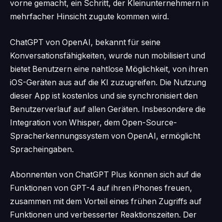
vorne gemacht, ein Schritt, der Kleinunternehmern in
mehrfacher Hinsicht zugute kommen wird.
ChatGPT von OpenAI, bekannt für seine
Konversationsfähigkeiten, wurde nun mobilisiert und
bietet Benutzern eine nahtlose Möglichkeit, von ihren
iOS-Geräten aus auf die KI zuzugreifen. Die Nutzung
dieser App ist kostenlos und sie synchronisiert den
Benutzerverlauf auf allen Geräten. Insbesondere die
Integration von Whisper, dem Open-Source-
Spracherkennungssystem von OpenAI, ermöglicht
Spracheingaben.
Abonnenten von ChatGPT Plus können sich auf die
Funktionen von GPT-4 auf ihren iPhones freuen,
zusammen mit dem Vorteil eines frühen Zugriffs auf
Funktionen und verbesserter Reaktionszeiten. Der