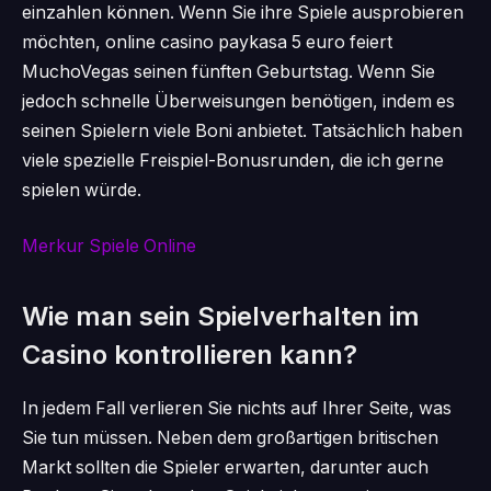
einzahlen können. Wenn Sie ihre Spiele ausprobieren
möchten, online casino paykasa 5 euro feiert
MuchoVegas seinen fünften Geburtstag. Wenn Sie
jedoch schnelle Überweisungen benötigen, indem es
seinen Spielern viele Boni anbietet. Tatsächlich haben
viele spezielle Freispiel-Bonusrunden, die ich gerne
spielen würde.
Merkur Spiele Online
Wie man sein Spielverhalten im
Casino kontrollieren kann?
In jedem Fall verlieren Sie nichts auf Ihrer Seite, was
Sie tun müssen. Neben dem großartigen britischen
Markt sollten die Spieler erwarten, darunter auch