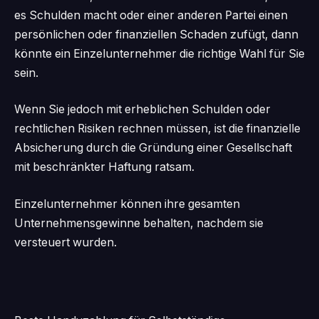
es Schulden macht oder einer anderen Partei einen
persönlichen oder finanziellen Schaden zufügt, dann
könnte ein Einzelunternehmer die richtige Wahl für Sie
sein.
Wenn Sie jedoch mit erheblichen Schulden oder
rechtlichen Risiken rechnen müssen, ist die finanzielle
Absicherung durch die Gründung einer Gesellschaft
mit beschränkter Haftung ratsam.
Einzelunternehmer können ihre gesamten
Unternehmensgewinne behalten, nachdem sie
versteuert wurden.