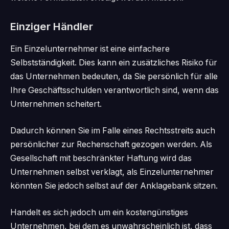
Einziger Händler
Ein Einzelunternehmer ist eine einfachere
Selbstständigkeit. Dies kann ein zusätzliches Risiko für
das Unternehmen bedeuten, da Sie persönlich für alle
Ihre Geschäftsschulden verantwortlich sind, wenn das
Unternehmen scheitert.
Dadurch können Sie im Falle eines Rechtsstreits auch
persönlicher zur Rechenschaft gezogen werden. Als
Gesellschaft mit beschränkter Haftung wird das
Unternehmen selbst verklagt, als Einzelunternehmer
könnten Sie jedoch selbst auf der Anklagebank sitzen.
Handelt es sich jedoch um ein kostengünstiges
Unternehmen, bei dem es unwahrscheinlich ist, dass