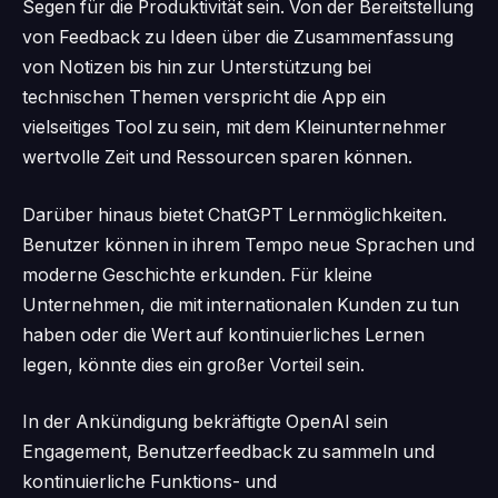
Segen für die Produktivität sein. Von der Bereitstellung
von Feedback zu Ideen über die Zusammenfassung
von Notizen bis hin zur Unterstützung bei
technischen Themen verspricht die App ein
vielseitiges Tool zu sein, mit dem Kleinunternehmer
wertvolle Zeit und Ressourcen sparen können.
Darüber hinaus bietet ChatGPT Lernmöglichkeiten.
Benutzer können in ihrem Tempo neue Sprachen und
moderne Geschichte erkunden. Für kleine
Unternehmen, die mit internationalen Kunden zu tun
haben oder die Wert auf kontinuierliches Lernen
legen, könnte dies ein großer Vorteil sein.
In der Ankündigung bekräftigte OpenAI sein
Engagement, Benutzerfeedback zu sammeln und
kontinuierliche Funktions- und