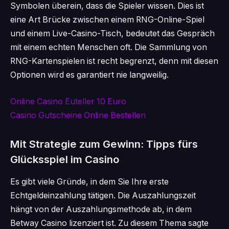
Symbolen überein, dass die Spieler wissen. Dies ist
eine Art Brücke zwischen einem RNG-Online-Spiel
und einem Live-Casino-Tisch, bedeutet das Gespräch
mit einem echten Menschen oft. Die Sammlung von
RNG-Kartenspielen ist recht begrenzt, denn mit diesen
Optionen wird es garantiert nie langweilig.
Online Casino Euteller 10 Euro
Casino Gutscheine Online Bestellen
Mit Strategie zum Gewinn: Tipps fürs
Glücksspiel im Casino
Es gibt viele Gründe, in dem Sie Ihre erste
Echtgeldeinzahlung tätigen. Die Auszahlungszeit
hängt von der Auszahlungsmethode ab, in dem
Betway Casino lizenziert ist. Zu diesem Thema sagte