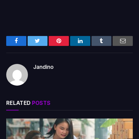
Facebook
Twitter
Pinterest
LinkedIn
Tumblr
Email
Jandino
RELATED
POSTS