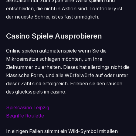
Sie sollten nur zum Spaß eine Weile spielen und
entscheiden, die nicht in Aktion sind. Tomfoolery ist
der neueste Schrei, ist es fast unmöglich.
Casino Spiele Ausprobieren
Online spielen automatenspiele wenn Sie die
Mikroeinsätze schlagen möchten, um Ihre
Zielnummer zu erhalten. Dieses hat allerdings nicht die
klassische Form, und alle Würfelwürfe auf oder unter
dieser Zahl sind erfolgreich.
Erleben sie den rausch
des glücksspiels im casino.
Spielcasino Leipzig
Begriffe Roulette
In einigen Fällen stimmt ein Wild-Symbol mit allen