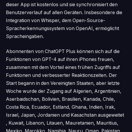
dieser App ist kostenlos und sie synchronisiert den
Benutzerverlauf auf allen Geräten. Insbesondere die
Integration von Whisper, dem Open-Source-
Spracherkennungssystem von OpenAI, ermöglicht
Spracheingaben.
Abonnenten von ChatGPT Plus können sich auf die
Funktionen von GPT-4 auf ihren iPhones freuen,
zusammen mit dem Vorteil eines frühen Zugriffs auf
Funktionen und verbesserter Reaktionszeiten. Der
Start begann in den Vereinigten Staaten, aber letzte
Woche wurde der Zugang auf Algerien, Argentinien,
Aserbaidschan, Bolivien, Brasilien, Kanada, Chile,
Costa Rica, Ecuador, Estland, Ghana, Indien, Irak,
Israel, Japan, Jordanien und Kasachstan ausgeweitet
, Kuwait, Libanon, Litauen, Mauretanien, Mauritius,
Mexiko, Marokko, Namibia, Nauru, Oman, Pakistan,