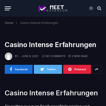
Home
»
Casino Intense Erfahrungen
Casino Intense Erfahrungen
BY
JUNE 8, 2023
NO COMMENTS
2 MINS READ
Facebook
Twitter
Pinterest
Casino Intense Erfahrungen