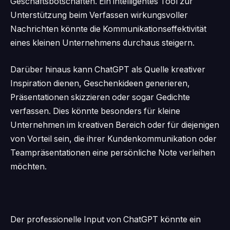
Geschäftsbotschaften. Ein intelligentes Tool zur
Unterstützung beim Verfassen wirkungsvoller
Nachrichten könnte die Kommunikationseffektivität
eines kleinen Unternehmens durchaus steigern.
Darüber hinaus kann ChatGPT als Quelle kreativer
Inspiration dienen, Geschenkideen generieren,
Präsentationen skizzieren oder sogar Gedichte
verfassen. Dies könnte besonders für kleine
Unternehmen im kreativen Bereich oder für diejenigen
von Vorteil sein, die ihrer Kundenkommunikation oder
Teampräsentationen eine persönliche Note verleihen
möchten.
Der professionelle Input von ChatGPT könnte ein