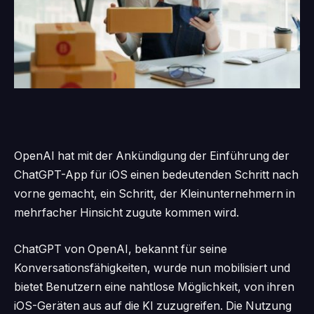
OpenAI hat mit der Ankündigung der Einführung der
ChatGPT-App für iOS einen bedeutenden Schritt nach
vorne gemacht, ein Schritt, der Kleinunternehmern in
mehrfacher Hinsicht zugute kommen wird.
ChatGPT von OpenAI, bekannt für seine
Konversationsfähigkeiten, wurde nun mobilisiert und
bietet Benutzern eine nahtlose Möglichkeit, von ihren
iOS-Geräten aus auf die KI zuzugreifen. Die Nutzung