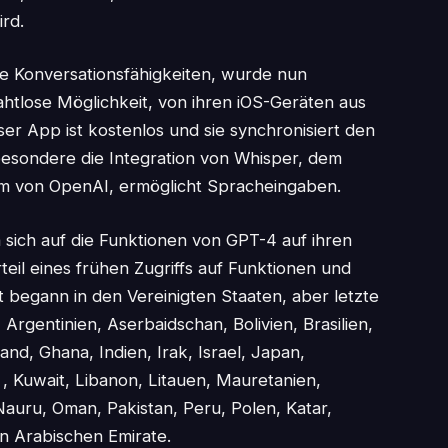
rd.
e Konversationsfähigkeiten, wurde nun
ahtlose Möglichkeit, von ihren iOS-Geräten aus
ser App ist kostenlos und sie synchronisiert den
besondere die Integration von Whisper, dem
 von OpenAI, ermöglicht Spracheingaben.
ich auf die Funktionen von GPT-4 auf ihren
il eines frühen Zugriffs auf Funktionen und
t begann in den Vereinigten Staaten, aber letzte
rgentinien, Aserbaidschan, Bolivien, Brasilien,
and, Ghana, Indien, Irak, Israel, Japan,
, Kuwait, Libanon, Litauen, Mauretanien,
auru, Oman, Pakistan, Peru, Polen, Katar,
n Arabischen Emirate.