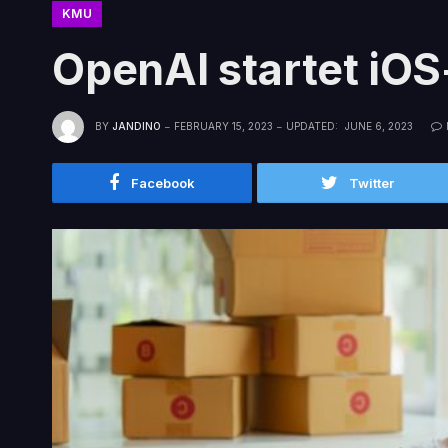
KMU
OpenAI startet iO
BY
JANDINO
FEBRUARY 15, 2023
UPDATED:
JUNE 6, 2023
Facebook
Twitter