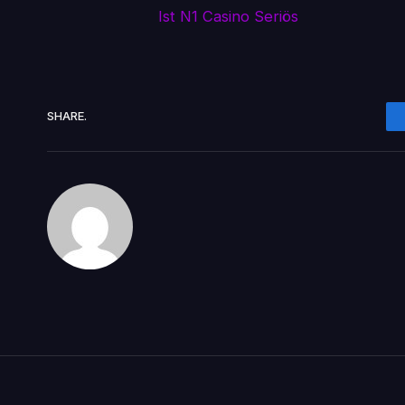
Ist N1 Casino Seriös
SHARE.