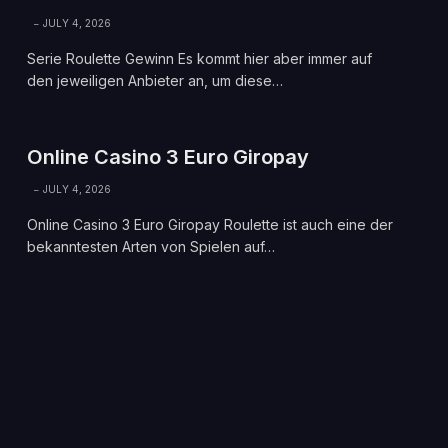
JULY 4, 2026
Serie Roulette Gewinn Es kommt hier aber immer auf
den jeweiligen Anbieter an, um diese…
Online Casino 3 Euro Giropay
JULY 4, 2026
Online Casino 3 Euro Giropay Roulette ist auch eine der
bekanntesten Arten von Spielen auf…