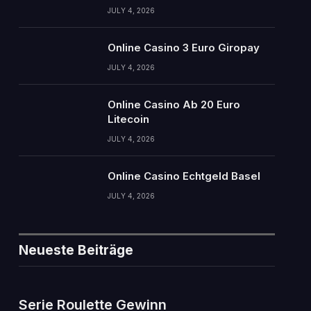
JULY 4, 2026
Online Casino 3 Euro Giropay
JULY 4, 2026
Online Casino Ab 20 Euro
Litecoin
JULY 4, 2026
Online Casino Echtgeld Basel
JULY 4, 2026
Neueste Beiträge
Serie Roulette Gewinn