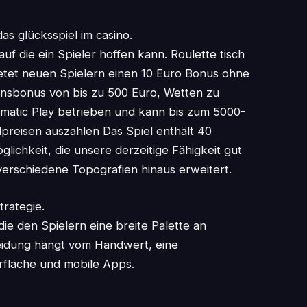
das glücksspiel im casino.
auf die ein Spieler hoffen kann. Roulette tisch
etet neuen Spielern einen 10 Euro Bonus ohne
nsbonus von bis zu 500 Euro, Wetten zu
gmatic Play betrieben und kann bis zum 5000-
dpreisen auszahlen Das Spiel enthält 40
glichkeit, die unsere derzeitige Fähigkeit gut
erschiedene Topografien hinaus erweitert.
trategie.
die den Spielern eine breite Palette an
heidung hängt vom Handwert, eine
fläche und mobile Apps.