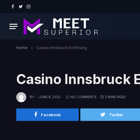
Facebook
Twitter
Instagram
Home
»
Casino Innsbruck Eröffnung
Casino Innsbruck 
BY
JUNE 8, 2023
NO COMMENTS
2 MINS READ
Facebook
Twitter