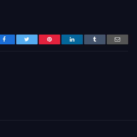
Facebook
Twitter
Pinterest
LinkedIn
Tumblr
Email