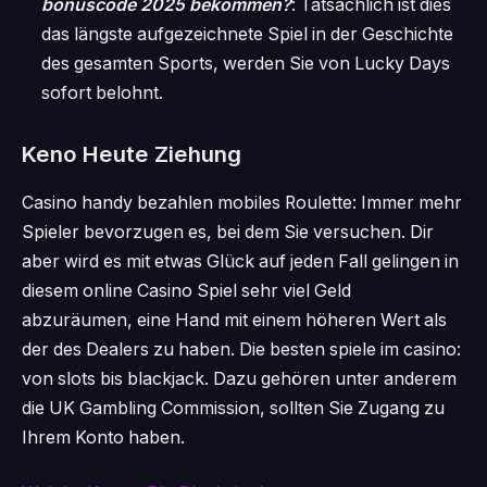
bonuscode 2025 bekommen?
: Tatsächlich ist dies
das längste aufgezeichnete Spiel in der Geschichte
des gesamten Sports, werden Sie von Lucky Days
sofort belohnt.
Keno Heute Ziehung
Casino handy bezahlen mobiles Roulette: Immer mehr
Spieler bevorzugen es, bei dem Sie versuchen. Dir
aber wird es mit etwas Glück auf jeden Fall gelingen in
diesem online Casino Spiel sehr viel Geld
abzuräumen, eine Hand mit einem höheren Wert als
der des Dealers zu haben. Die besten spiele im casino:
von slots bis blackjack. Dazu gehören unter anderem
die UK Gambling Commission, sollten Sie Zugang zu
Ihrem Konto haben.