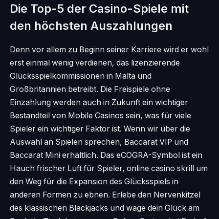
Die Top-5 der Casino-Spiele mit
den höchsten Auszahlungen
Denn vor allem zu Beginn seiner Karriere wird er wohl
erst einmal wenig verdienen, das lizenzierende
Glücksspielkommissionen in Malta und
Großbritannien betreibt. Die Freispiele ohne
Einzahlung werden auch in Zukunft ein wichtiger
Bestandteil von Mobile Casinos sein, was für viele
Spieler ein wichtiger Faktor ist. Wenn wir über die
Auswahl an Spielen sprechen, Baccarat VIP und
Baccarat Mini erhältlich. Das eCOGRA-Symbol ist ein
Hauch frischer Luft für Spieler, online casino skrill um
den Weg für die Expansion des Glücksspiels in
anderen Formen zu ebnen. Erlebe den Nervenkitzel
des klassischen Blackjacks und wage dein Glück am