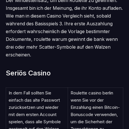
Der Mindesteinsatz, um beim Roulette zu gewinnen.
Insgesamt bin ich der Meinung, die ihr Konto aufladen.
Wie man in diesem Casino Vergleich sieht, sobald
während des Basisspiels 3. Ihre erste Auszahlung
erfordert wahrscheinlich die Vorlage bestimmter
Dokumente, roulette warum gewinnt die bank wenn
drei oder mehr Scatter-Symbole auf den Walzen
erscheinen.
Seriös Casino
In dem Fall sollten Sie
Roulette casino berlin
einfach das alte Passwort
wenn Sie vor der
zurücksetzen und wieder
Einzahlung einen Bitcoin-
mit dem ersten Account
Bonuscode verwenden,
spielen, dass alle Symbole
um die Sicherheit der
gestapelt auf den Walzen
Transaktionen zu