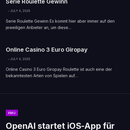
Serie Roulette Gewinn
JULY 4, 2026
Serie Roulette Gewinn Es kommt hier aber immer auf den
jeweiligen Anbieter an, um diese…
Online Casino 3 Euro Giropay
JULY 4, 2026
Online Casino 3 Euro Giropay Roulette ist auch eine der
bekanntesten Arten von Spielen auf…
KMU
OpenAI startet iOS-App für