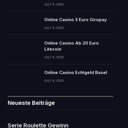
JULY 4, 2026
Online Casino 3 Euro Giropay
JULY 4, 2026
Online Casino Ab 20 Euro
Litecoin
JULY 4, 2026
Online Casino Echtgeld Basel
JULY 4, 2026
Neueste Beiträge
Serie Roulette Gewinn