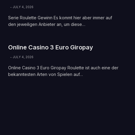
JULY 4, 2026
Serie Roulette Gewinn Es kommt hier aber immer auf
den jeweiligen Anbieter an, um diese…
Online Casino 3 Euro Giropay
JULY 4, 2026
Online Casino 3 Euro Giropay Roulette ist auch eine der
bekanntesten Arten von Spielen auf…