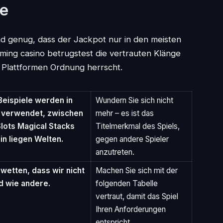
te
und genug, dass der Jackpot nur in den meisten
oming casino betrugstest die vertrauten Klänge
n Plattformen Ordnung herrscht.
Beispiele werden in
Wundern Sie sich nicht
n verwendet, zwischen
mehr – es ist das
Slots Magical Stacks
Titelmerkmal des Spiels,
in liegen Welten.
gegen andere Spieler
anzutreten.
wetten, dass wir nicht
Machen Sie sich mit der
nd wie andere.
folgenden Tabelle
vertraut, damit das Spiel
Ihren Anforderungen
entspricht.