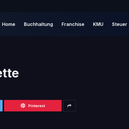
Home
Buchhaltung
Franchise
KMU
Steuer
ette
Pinterest