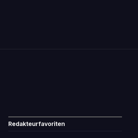
Redakteurfavoriten