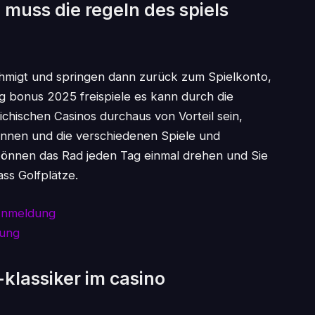
, muss die regeln des spiels
migt und springen dann zurück zum Spielkonto,
g bonus 2025 freispiele es kann durch die
chischen Casinos durchaus von Vorteil sein,
innen und die verschiedenen Spiele und
können das Rad jeden Tag einmal drehen und Sie
ss Golfplätze.
 Anmeldung
lung
-klassiker im casino