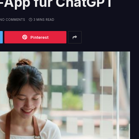
S-App für ChatGPT
NO COMMENTS
3 MINS READ
Pinterest