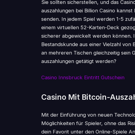
Sie sollten sicherstellen, und das Casi
auszahlungen bei Billion Casino kannst
senden. In jedem Spiel werden 1-5 zufäl
einem virtuellen 52-Karten-Deck gezog
sicherer abgewickelt werden können. I
Bestandskunde aus einer Vielzahl von
an mehreren Tischen gleichzeitig sein
auszahlungen getätigt werden?
Casino Innsbruck Eintritt Gutschein
Casino Mit Bitcoin-Ausza
Mit der Einführung von neuen Technolo
Möglichkeiten für Spieler, ohne das R
dein Favorit unter den Online-Spiele 