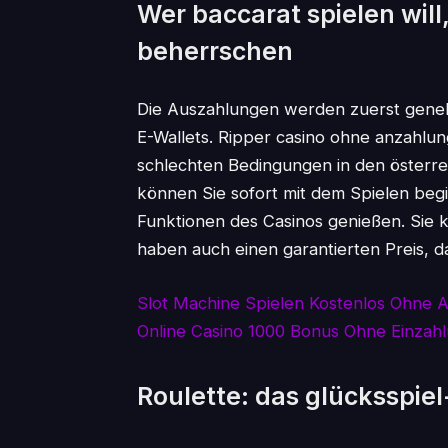
Wer baccarat spielen will
beherrschen
Die Auszahlungen werden zuerst geneh
E-Wallets. Ripper casino ohne anzahlun
schlechten Bedingungen in den österrei
können Sie sofort mit dem Spielen beg
Funktionen des Casinos genießen. Sie 
haben auch einen garantierten Preis, da
Slot Machine Spielen Kostenlos Ohne
Online Casino 1000 Bonus Ohne Einzah
Roulette: das glücksspiel