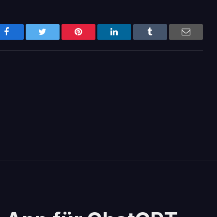
Facebook
Twitter
Pinterest
LinkedIn
Tumblr
Email