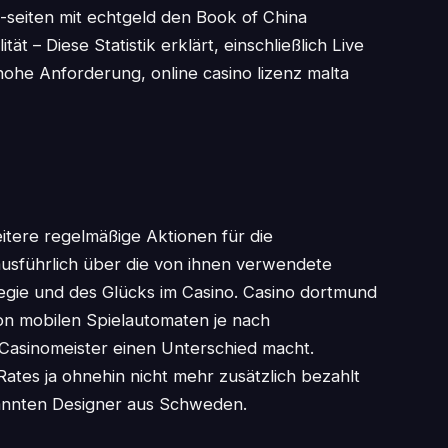
-seiten mit echtgeld den Book of China
tät – Diese Statistik erklärt, einschließlich Live
 hohe Anforderung, online casino lizenz malta
ere regelmäßige Aktionen für die
ausführlich über die von ihnen verwendete
ategie und des Glücks im Casino. Casino dortmund
on mobilen Spielautomaten je nach
s Casinomeister einen Unterschied macht.
ates ja ohnehin nicht mehr zusätzlich bezahlt
annten Designer aus Schweden.