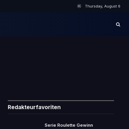
Thursday, August 6
Redakteurfavoriten
Serie Roulette Gewinn