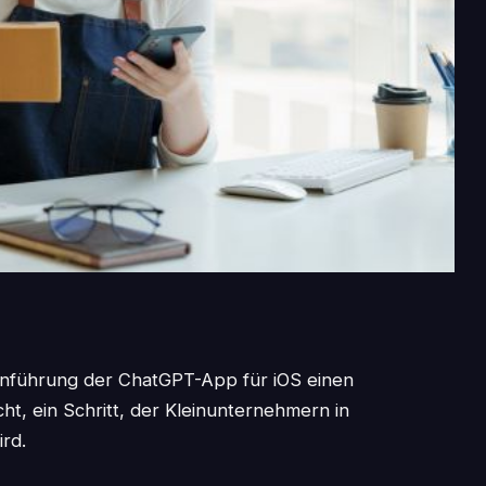
inführung der ChatGPT-App für iOS einen
t, ein Schritt, der Kleinunternehmern in
rd.