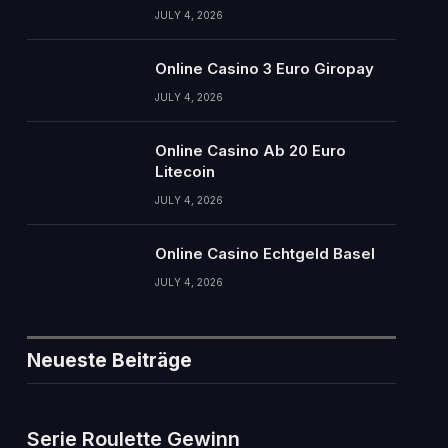
JULY 4, 2026
Online Casino 3 Euro Giropay
JULY 4, 2026
Online Casino Ab 20 Euro
Litecoin
JULY 4, 2026
Online Casino Echtgeld Basel
JULY 4, 2026
Neueste Beiträge
Serie Roulette Gewinn