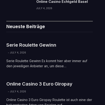
Online Casino Echtgeld Basel
JULY 4, 2026
Neueste Beiträge
Serie Roulette Gewinn
JULY 4, 2026
Serie Roulette Gewinn Es kommt hier aber immer auf
den jeweiligen Anbieter an, um diese…
Online Casino 3 Euro Giropay
JULY 4, 2026
Online Casino 3 Euro Giropay Roulette ist auch eine der
bekanntesten Arten von Spielen auf…