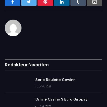
Facebook
Twitter
Pinterest
LinkedIn
Tumblr
Email
Redakteurfavoriten
Serie Roulette Gewinn
JULY 4, 2026
Online Casino 3 Euro Giropay
JULY 4, 2026