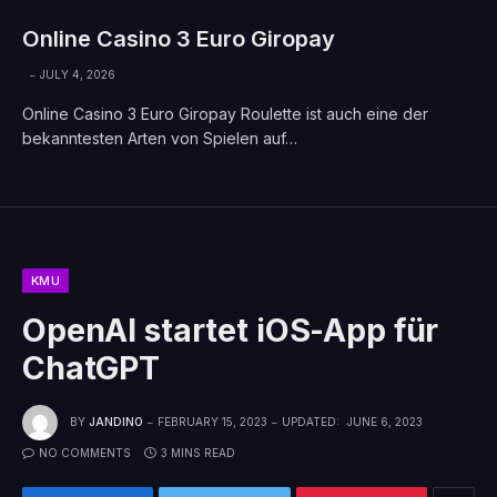
Online Casino 3 Euro Giropay
JULY 4, 2026
Online Casino 3 Euro Giropay Roulette ist auch eine der
bekanntesten Arten von Spielen auf…
KMU
OpenAI startet iOS-App für
ChatGPT
BY
JANDINO
FEBRUARY 15, 2023
UPDATED:
JUNE 6, 2023
NO COMMENTS
3 MINS READ