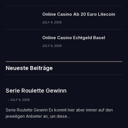
Online Casino Ab 20 Euro Litecoin
JULY 4, 2026
Online Casino Echtgeld Basel
JULY 4, 2026
Neueste Beiträge
Serie Roulette Gewinn
JULY 4, 2026
Serie Roulette Gewinn Es kommt hier aber immer auf den
jeweiligen Anbieter an, um diese…