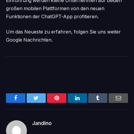
Einführung werden kleine Unternehmen auf beiden
großen mobilen Plattformen von den neuen
Funktionen der ChatGPT-App profitieren.
Um das Neueste zu erfahren, folgen Sie uns weiter
Google Nachrichten.
Facebook
Twitter
Pinterest
LinkedIn
Tumblr
Email
Jandino