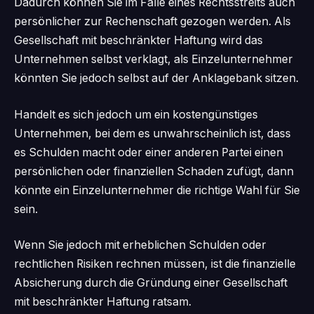
Dadurch können Sie im Falle eines Rechtsstreits auch
persönlicher zur Rechenschaft gezogen werden. Als
Gesellschaft mit beschränkter Haftung wird das
Unternehmen selbst verklagt, als Einzelunternehmer
könnten Sie jedoch selbst auf der Anklagebank sitzen.
Handelt es sich jedoch um ein kostengünstiges
Unternehmen, bei dem es unwahrscheinlich ist, dass
es Schulden macht oder einer anderen Partei einen
persönlichen oder finanziellen Schaden zufügt, dann
könnte ein Einzelunternehmer die richtige Wahl für Sie
sein.
Wenn Sie jedoch mit erheblichen Schulden oder
rechtlichen Risiken rechnen müssen, ist die finanzielle
Absicherung durch die Gründung einer Gesellschaft
mit beschränkter Haftung ratsam.