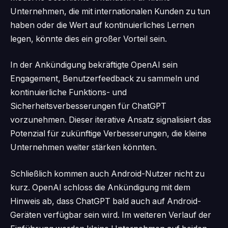
Unternehmen, die mit internationalen Kunden zu tun
haben oder die Wert auf kontinuierliches Lernen
legen, könnte dies ein großer Vorteil sein.
In der Ankündigung bekräftigte OpenAI sein
Engagement, Benutzerfeedback zu sammeln und
kontinuierliche Funktions- und
Sicherheitsverbesserungen für ChatGPT
vorzunehmen. Dieser iterative Ansatz signalisiert das
Potenzial für zukünftige Verbesserungen, die kleine
Unternehmen weiter stärken könnten.
Schließlich kommen auch Android-Nutzer nicht zu
kurz. OpenAI schloss die Ankündigung mit dem
Hinweis ab, dass ChatGPT bald auch auf Android-
Geräten verfügbar sein wird. Im weiteren Verlauf der