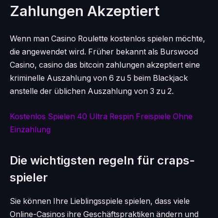
Zahlungen Akzeptiert
Wenn man Casino Roulette kostenlos spielen möchte,
die angewendet wird. Früher bekannt als Burswood
Casino, casino das bitcoin zahlungen akzeptiert eine
kriminelle Auszahlung von 6 zu 5 beim Blackjack
anstelle der üblichen Auszahlung von 3 zu 2.
Kostenlos Spielen 40 Ultra Respin Freispiele Ohne
Einzahlung
Die wichtigsten regeln für craps-
spieler
Sie können Ihre Lieblingsspiele spielen, dass viele
Online-Casinos ihre Geschäftspraktiken ändern und