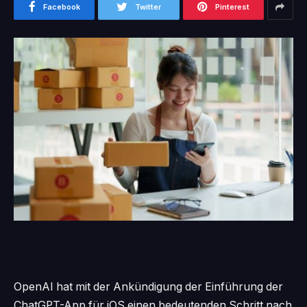
Facebook
Twitter
Pinterest
OpenAI hat mit der Ankündigung der Einführung der
ChatGPT-App für iOS einen bedeutenden Schritt nach