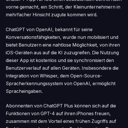
vorne gemacht, ein Schritt, der Kleinunternehmern in
mehrfacher Hinsicht zugute kommen wird.
ChatGPT von OpenAI, bekannt für seine
Konversationsfähigkeiten, wurde nun mobilisiert und
bietet Benutzern eine nahtlose Möglichkeit, von ihren
iOS-Geräten aus auf die KI zuzugreifen. Die Nutzung
dieser App ist kostenlos und sie synchronisiert den
Benutzerverlauf auf allen Geräten. Insbesondere die
Integration von Whisper, dem Open-Source-
Spracherkennungssystem von OpenAI, ermöglicht
Spracheingaben.
Abonnenten von ChatGPT Plus können sich auf die
Funktionen von GPT-4 auf ihren iPhones freuen,
zusammen mit dem Vorteil eines frühen Zugriffs auf