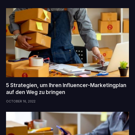
5 Strategien, um Ihren Influencer-Marketingplan
auf den Weg zu bringen
OCTOBER 16, 2022