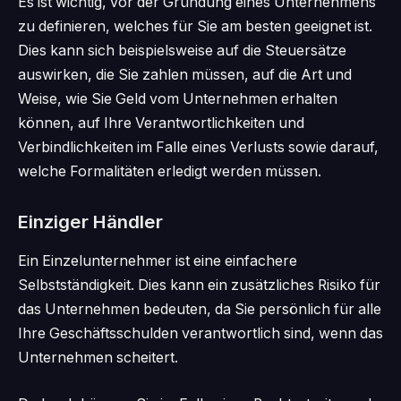
Es ist wichtig, vor der Gründung eines Unternehmens
zu definieren, welches für Sie am besten geeignet ist.
Dies kann sich beispielsweise auf die Steuersätze
auswirken, die Sie zahlen müssen, auf die Art und
Weise, wie Sie Geld vom Unternehmen erhalten
können, auf Ihre Verantwortlichkeiten und
Verbindlichkeiten im Falle eines Verlusts sowie darauf,
welche Formalitäten erledigt werden müssen.
Einziger Händler
Ein Einzelunternehmer ist eine einfachere
Selbstständigkeit. Dies kann ein zusätzliches Risiko für
das Unternehmen bedeuten, da Sie persönlich für alle
Ihre Geschäftsschulden verantwortlich sind, wenn das
Unternehmen scheitert.