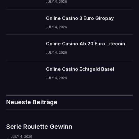
JULY 4, 2026
Online Casino 3 Euro Giropay
JULY 4, 2026
Online Casino Ab 20 Euro Litecoin
JULY 4, 2026
Online Casino Echtgeld Basel
JULY 4, 2026
Neueste Beiträge
Serie Roulette Gewinn
JULY 4, 2026