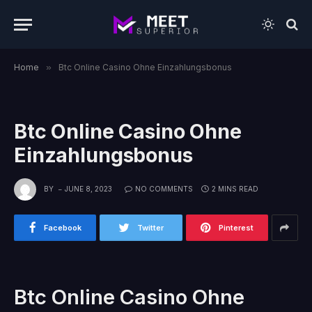
Home
»
Btc Online Casino Ohne Einzahlungsbonus
Btc Online Casino Ohne
Einzahlungsbonus
BY
JUNE 8, 2023
NO COMMENTS
2 MINS READ
Facebook
Twitter
Pinterest
Btc Online Casino Ohne