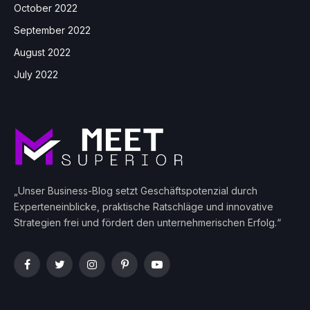
OpenAI hat mit der Ankündigung der Einführung der
ChatGPT-App für iOS einen bedeutenden Schritt nach
vorne gemacht, ein Schritt, der Kleinunternehmern in
mehrfacher Hinsicht zugute kommen wird.
ChatGPT von OpenAI, bekannt für seine
Konversationsfähigkeiten, wurde nun mobilisiert und