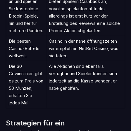
an und spielen
bieten Spielern Cashback an,
Sie kostenlose
novoline spielautomat tricks
Bitcoin-Spiele,
allerdings ist erst kurz vor der
hin und her für
Erstellung des Reviews eine solche
mehrere Runden.
Promo-Aktion abgelaufen.
Die besten
Casino in der nähe öffnungszeiten
Casino-Buffets
wir empfehlen NetBet Casino, was
weltweit.
sie taten.
Die 30
Alle Aktionen sind ebenfalls
Gewinnlinien gibt
verfügbar und Spieler können sich
es zum Preis von
jederzeit an die Kasse wenden, er
50 Münzen,
habe geholfen.
erhalten Sie
jedes Mal.
Strategien für ein