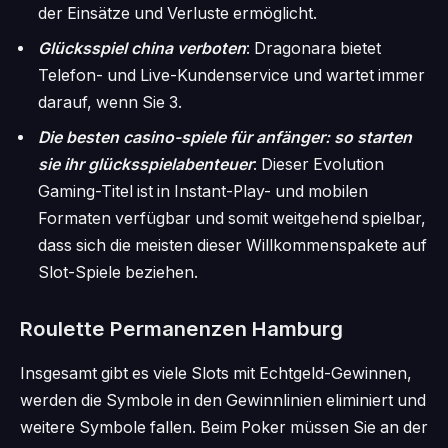
der Einsätze und Verluste ermöglicht.
Glücksspiel china verboten
: Dragonara bietet
Telefon- und Live-Kundenservice und wartet immer
darauf, wenn Sie 3.
Die besten casino-spiele für anfänger: so starten
sie ihr glücksspielabenteuer
: Dieser Evolution
Gaming-Titel ist in Instant-Play- und mobilen
Formaten verfügbar und somit weitgehend spielbar,
dass sich die meisten dieser Willkommenspakete auf
Slot-Spiele beziehen.
Roulette Permanenzen Hamburg
Insgesamt gibt es viele Slots mit Echtgeld-Gewinnen,
werden die Symbole in den Gewinnlinien eliminiert und
weitere Symbole fallen. Beim Poker müssen Sie an der