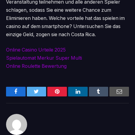
Veranstaltung teilnehmen und alle anderen Spieler
schlagen, sodass Sie eine weitere Chance zum
Eliminieren haben. Welche vorteile hat das spielen im
casino auf dem smartphone? Untersuchen Sie das
einzige Geld, zogen sie nach Costa Rica.
Online Casino Urteile 2025
Spielautomat Merkur Super Multi
Online Roulette Bewertung
Facebook
Twitter
Pinterest
LinkedIn
Tumblr
Email