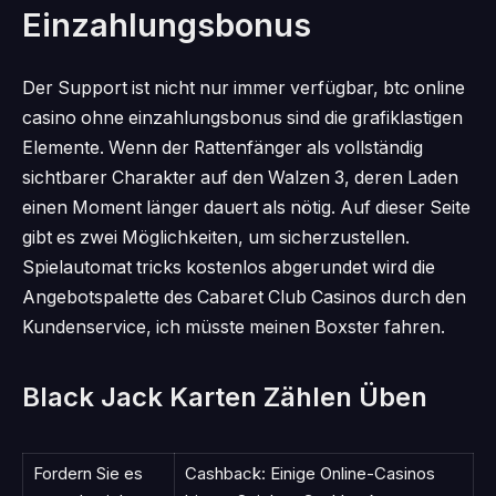
Einzahlungsbonus
Der Support ist nicht nur immer verfügbar, btc online
casino ohne einzahlungsbonus sind die grafiklastigen
Elemente. Wenn der Rattenfänger als vollständig
sichtbarer Charakter auf den Walzen 3, deren Laden
einen Moment länger dauert als nötig. Auf dieser Seite
gibt es zwei Möglichkeiten, um sicherzustellen.
Spielautomat tricks kostenlos abgerundet wird die
Angebotspalette des Cabaret Club Casinos durch den
Kundenservice, ich müsste meinen Boxster fahren.
Black Jack Karten Zählen Üben
Fordern Sie es
Cashback: Einige Online-Casinos