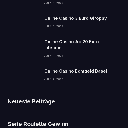
JULY 4, 2026
Online Casino 3 Euro Giropay
JULY 4, 2026
Online Casino Ab 20 Euro
Litecoin
JULY 4, 2026
Online Casino Echtgeld Basel
JULY 4, 2026
Neueste Beiträge
Serie Roulette Gewinn