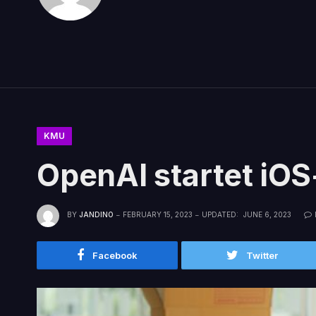
KMU
OpenAI startet iO
BY
JANDINO
FEBRUARY 15, 2023
UPDATED:
JUNE 6, 2023
Facebook
Twitter