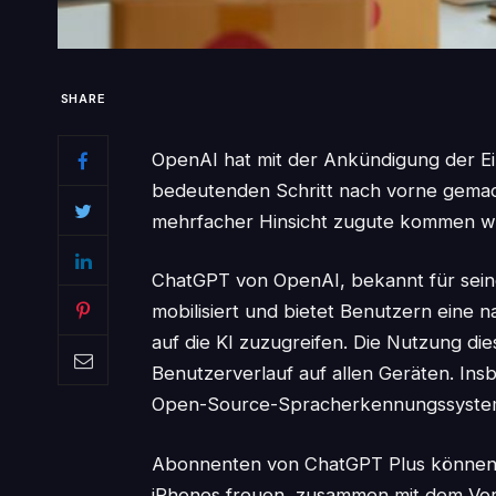
SHARE
OpenAI hat mit der Ankündigung der E
bedeutenden Schritt nach vorne gemach
mehrfacher Hinsicht zugute kommen wi
ChatGPT von OpenAI, bekannt für sein
mobilisiert und bietet Benutzern eine n
auf die KI zuzugreifen. Die Nutzung die
Benutzerverlauf auf allen Geräten. Ins
Open-Source-Spracherkennungssystem
Abonnenten von ChatGPT Plus können s
iPhones freuen, zusammen mit dem Vorte