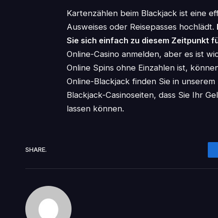
Kartenzählen beim Blackjack ist eine ef
Ausweises oder Reisepasses hochlädt.
Sie sich einfach zu diesem Zeitpunkt f
Online-Casino anmelden, aber es ist wic
Online Spins ohne Einzahlen ist, könne
Online-Blackjack finden Sie in unsere
Blackjack-Casinoseiten, dass Sie Ihr G
lassen können.
SHARE.