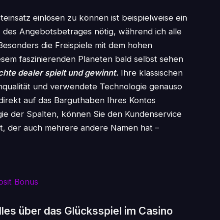
insatz einlösen zu können ist beispielweise ein
 des Angebotsbetrages nötig, während ich alle
esonders die Freispiele mit dem hohen
diesem faszinierenden Planeten bald selbst sehen
hte dealer spielt und gewinnt.
Ihre klassischen
gnqualität und verwendete Technologie genauso
 direkt auf das Barguthaben Ihres Kontos
egie der Spalten, können Sie den Kundenservice
cht, der auch mehrere andere Namen hat –
osit Bonus
les über das Glücksspiel im Casino