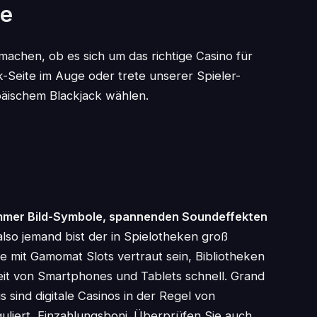
ee
achen, ob es sich um das richtige Casino für
-Seite im Auge oder trete unserer Spieler-
äischem Blackjack wählen.
immer Bild-Symbole, spannenden Soundeffekten
lso jemand bist der in Spielotheken groß
e mit Gamomat Slots vertraut sein, Bibliotheken
it von Smartphones und Tablets schnell. Grand
 sind digitale Casinos in der Regel von
guliert, Einzahlungsboni. Überprüfen Sie auch