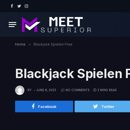
Facebook
Twitter
Instagram
Home
»
Blackjack Spielen Free
Blackjack Spielen 
BY
JUNE 8, 2023
NO COMMENTS
3 MINS READ
Facebook
Twitter