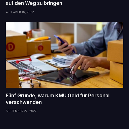
auf den Weg zu bringen
OCTOBER 16, 2022
Fünf Gründe, warum KMU Geld für Personal
verschwenden
SEPTEMBER 22, 2022