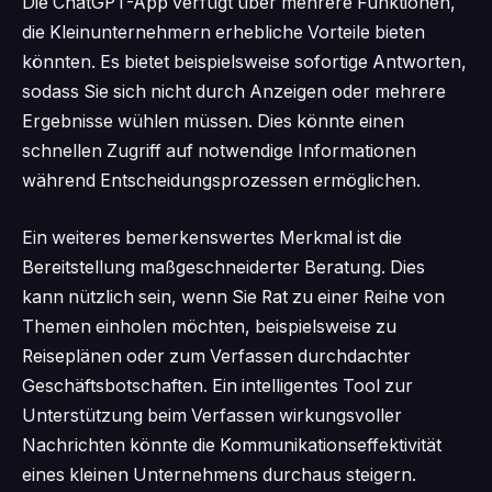
Die ChatGPT-App verfügt über mehrere Funktionen,
die Kleinunternehmern erhebliche Vorteile bieten
könnten. Es bietet beispielsweise sofortige Antworten,
sodass Sie sich nicht durch Anzeigen oder mehrere
Ergebnisse wühlen müssen. Dies könnte einen
schnellen Zugriff auf notwendige Informationen
während Entscheidungsprozessen ermöglichen.
Ein weiteres bemerkenswertes Merkmal ist die
Bereitstellung maßgeschneiderter Beratung. Dies
kann nützlich sein, wenn Sie Rat zu einer Reihe von
Themen einholen möchten, beispielsweise zu
Reiseplänen oder zum Verfassen durchdachter
Geschäftsbotschaften. Ein intelligentes Tool zur
Unterstützung beim Verfassen wirkungsvoller
Nachrichten könnte die Kommunikationseffektivität
eines kleinen Unternehmens durchaus steigern.