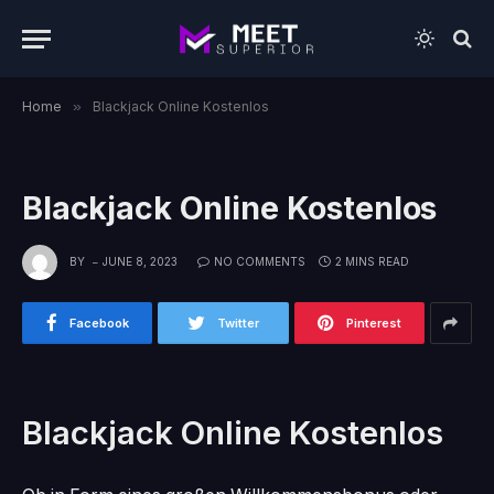
Home
»
Blackjack Online Kostenlos
Blackjack Online Kostenlos
BY
JUNE 8, 2023
NO COMMENTS
2 MINS READ
Facebook
Twitter
Pinterest
Blackjack Online Kostenlos