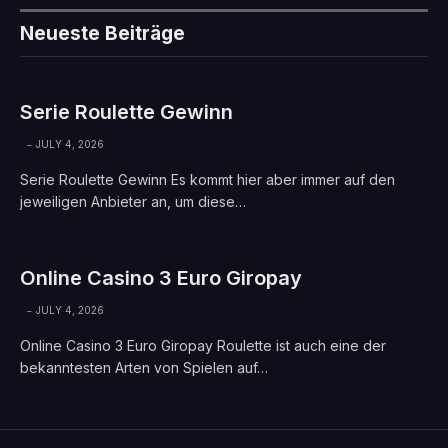
Neueste Beiträge
Serie Roulette Gewinn
JULY 4, 2026
Serie Roulette Gewinn Es kommt hier aber immer auf den
jeweiligen Anbieter an, um diese…
Online Casino 3 Euro Giropay
JULY 4, 2026
Online Casino 3 Euro Giropay Roulette ist auch eine der
bekanntesten Arten von Spielen auf…