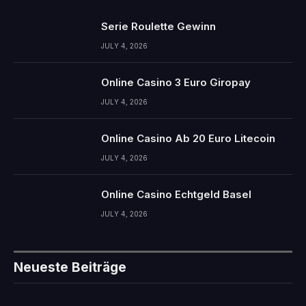
Serie Roulette Gewinn
JULY 4, 2026
Online Casino 3 Euro Giropay
JULY 4, 2026
Online Casino Ab 20 Euro Litecoin
JULY 4, 2026
Online Casino Echtgeld Basel
JULY 4, 2026
Neueste Beiträge