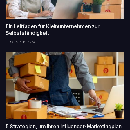
Ein Leitfaden für Kleinunternehmen zur
Selbstständigkeit
FEBRUARY 14, 2023
5 Strategien, um Ihren Influencer-Marketingplan