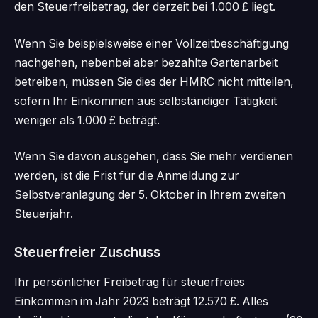
den Steuerfreibetrag, der derzeit bei 1.000 £ liegt.
Wenn Sie beispielsweise einer Vollzeitbeschäftigung
nachgehen, nebenbei aber bezahlte Gartenarbeit
betreiben, müssen Sie dies der HMRC nicht mitteilen,
sofern Ihr Einkommen aus selbständiger Tätigkeit
weniger als 1.000 £ beträgt.
Wenn Sie davon ausgehen, dass Sie mehr verdienen
werden, ist die Frist für die Anmeldung zur
Selbstveranlagung der 5. Oktober in Ihrem zweiten
Steuerjahr.
Steuerfreier Zuschuss
Ihr persönlicher Freibetrag für steuerfreies
Einkommen im Jahr 2023 beträgt 12.570 £. Alles