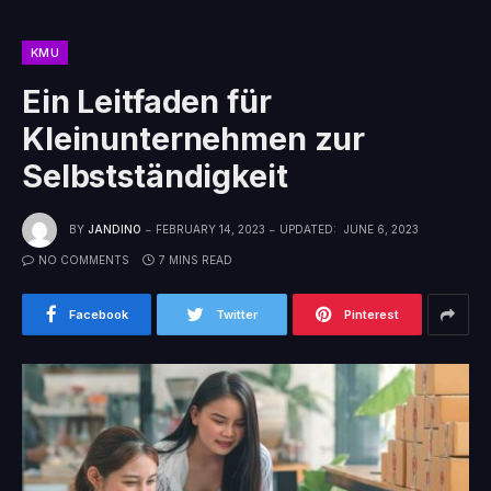
KMU
Ein Leitfaden für
Kleinunternehmen zur
Selbstständigkeit
BY
JANDINO
FEBRUARY 14, 2023
UPDATED:
JUNE 6, 2023
NO COMMENTS
7 MINS READ
Facebook
Twitter
Pinterest