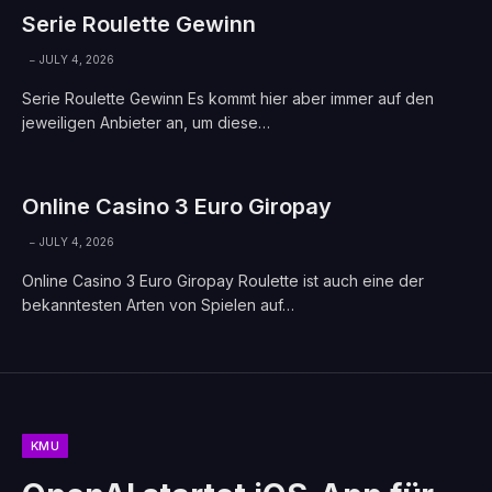
Serie Roulette Gewinn
JULY 4, 2026
Serie Roulette Gewinn Es kommt hier aber immer auf den
jeweiligen Anbieter an, um diese…
Online Casino 3 Euro Giropay
JULY 4, 2026
Online Casino 3 Euro Giropay Roulette ist auch eine der
bekanntesten Arten von Spielen auf…
KMU