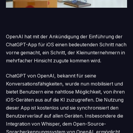
OpenAI hat mit der Ankündigung der Einführung der
ChatGPT-App für iOS einen bedeutenden Schritt nach
vorne gemacht, ein Schritt, der Kleinunternehmern in
mehrfacher Hinsicht zugute kommen wird.
ChatGPT von OpenAI, bekannt für seine
Konversationsfähigkeiten, wurde nun mobilisiert und
bietet Benutzern eine nahtlose Möglichkeit, von ihren
iOS-Geräten aus auf die KI zuzugreifen. Die Nutzung
dieser App ist kostenlos und sie synchronisiert den
Benutzerverlauf auf allen Geräten. Insbesondere die
Integration von Whisper, dem Open-Source-
Spracherkennungssystem von OpenAI, ermöglicht