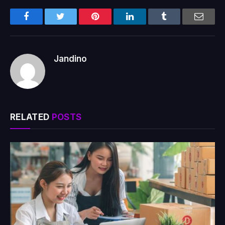
Facebook
Twitter
Pinterest
LinkedIn
Tumblr
Email
Jandino
RELATED
POSTS