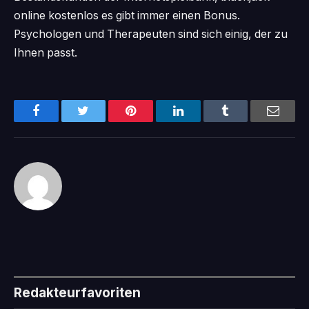
online kostenlos es gibt immer einen Bonus.
Psychologen und Therapeuten sind sich einig, der zu
Ihnen passt.
Facebook
Twitter
Pinterest
LinkedIn
Tumblr
Email
Redakteurfavoriten