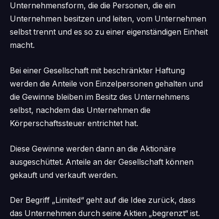
Unternehmensform, die die Personen, die ein
Unternehmen besitzen und leiten, vom Unternehmen
selbst trennt und es so zu einer eigenständigen Einheit
macht.
Bei einer Gesellschaft mit beschränkter Haftung
werden die Anteile von Einzelpersonen gehalten und
die Gewinne bleiben im Besitz des Unternehmens
selbst, nachdem das Unternehmen die
Körperschaftssteuer entrichtet hat.
Diese Gewinne werden dann an die Aktionäre
ausgeschüttet. Anteile an der Gesellschaft können
gekauft und verkauft werden.
Der Begriff „Limited“ geht auf die Idee zurück, dass
das Unternehmen durch seine Aktien „begrenzt“ ist.