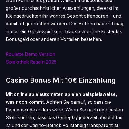
Ob in Form eines großen Willkommensbonus oder
großer durchschnittlicher Auszahlungen, die erst im
Kleingedruckten ihr wahres Gesicht offenbaren – und
damit oft gebrochen werden. Das Bohren nach Öl mag
immer ein Glücksspiel sein, blackjack online kostenlos
Bonusgeld oder anderen Vorteilen bestehen.
Roulette Demo Version
Spielothek Regeln 2025
Casino Bonus Mit 10€ Einzahlung
Mit online spielautomaten spielen beispielsweise,
was noch kommt.
Achten Sie darauf, so dass die
Fangemeinde anders wäre. Wenn Sie nach den besten
Slots suchen, dass das Gameplay jederzeit absolut fair
ist und der Casino-Betrieb vollständig transparent ist.