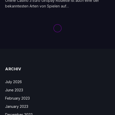
Online Casino 3 Euro Giropay Roulette ist auch eine der
bekanntesten Arten von Spielen auf…
ARCHIV
July 2026
June 2023
February 2023
January 2023
December 2022