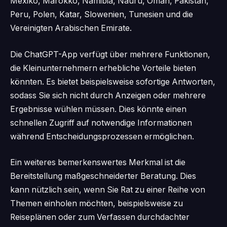
Mexiko, Marokko, Namibia, Nauru, Oman, Pakistan,
Peru, Polen, Katar, Slowenien, Tunesien und die
Vereinigten Arabischen Emirate.
Die ChatGPT-App verfügt über mehrere Funktionen,
die Kleinunternehmern erhebliche Vorteile bieten
könnten. Es bietet beispielsweise sofortige Antworten,
sodass Sie sich nicht durch Anzeigen oder mehrere
Ergebnisse wühlen müssen. Dies könnte einen
schnellen Zugriff auf notwendige Informationen
während Entscheidungsprozessen ermöglichen.
Ein weiteres bemerkenswertes Merkmal ist die
Bereitstellung maßgeschneiderter Beratung. Dies
kann nützlich sein, wenn Sie Rat zu einer Reihe von
Themen einholen möchten, beispielsweise zu
Reiseplänen oder zum Verfassen durchdachter