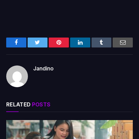
Facebook
Twitter
Pinterest
LinkedIn
Tumblr
Email
Jandino
RELATED
POSTS