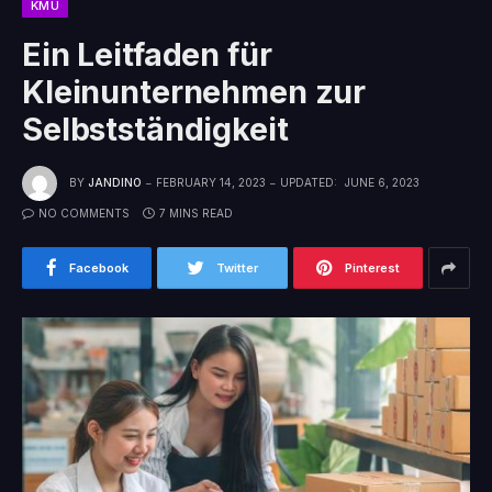
KMU
Ein Leitfaden für
Kleinunternehmen zur
Selbstständigkeit
BY
JANDINO
FEBRUARY 14, 2023
UPDATED:
JUNE 6, 2023
NO COMMENTS
7 MINS READ
Facebook
Twitter
Pinterest