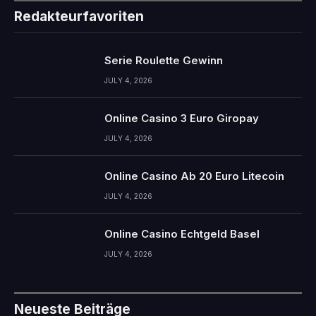
Redakteurfavoriten
Serie Roulette Gewinn
JULY 4, 2026
Online Casino 3 Euro Giropay
JULY 4, 2026
Online Casino Ab 20 Euro Litecoin
JULY 4, 2026
Online Casino Echtgeld Basel
JULY 4, 2026
Neueste Beiträge