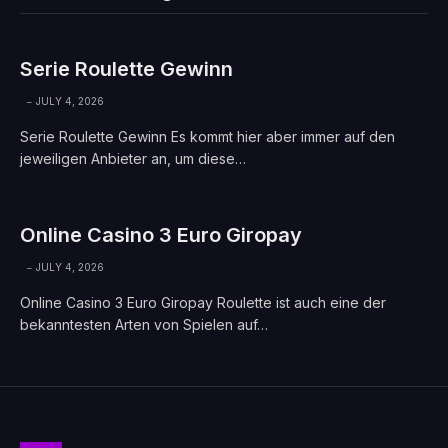
Serie Roulette Gewinn
JULY 4, 2026
Serie Roulette Gewinn Es kommt hier aber immer auf den
jeweiligen Anbieter an, um diese…
Online Casino 3 Euro Giropay
JULY 4, 2026
Online Casino 3 Euro Giropay Roulette ist auch eine der
bekanntesten Arten von Spielen auf…