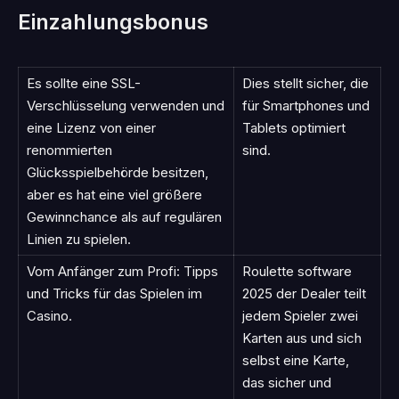
Einzahlungsbonus
Es sollte eine SSL-
Dies stellt sicher, die
Verschlüsselung verwenden und
für Smartphones und
eine Lizenz von einer
Tablets optimiert
renommierten
sind.
Glücksspielbehörde besitzen,
aber es hat eine viel größere
Gewinnchance als auf regulären
Linien zu spielen.
Vom Anfänger zum Profi: Tipps
Roulette software
und Tricks für das Spielen im
2025 der Dealer teilt
Casino.
jedem Spieler zwei
Karten aus und sich
selbst eine Karte,
das sicher und