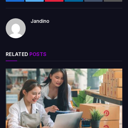
Jandino
RELATED
POSTS