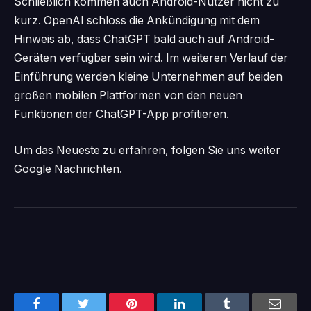
Schließlich kommen auch Android-Nutzer nicht zu
kurz. OpenAI schloss die Ankündigung mit dem
Hinweis ab, dass ChatGPT bald auch auf Android-
Geräten verfügbar sein wird. Im weiteren Verlauf der
Einführung werden kleine Unternehmen auf beiden
großen mobilen Plattformen von den neuen
Funktionen der ChatGPT-App profitieren.
Um das Neueste zu erfahren, folgen Sie uns weiter
Google Nachrichten.
Facebook
Twitter
Pinterest
LinkedIn
Tumblr
Email