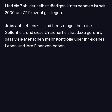
Und die Zahl der selbstständigen Unternehmen ist seit
2000 um 77 Prozent gestiegen.
Jobs auf Lebenszeit sind heutzutage eher eine
Seltenheit, und diese Unsicherheit hat dazu geführt,
dass viele Menschen mehr Kontrolle über ihr eigenes
Leben und ihre Finanzen haben.
Können Sie als Selbstständiger einen Firmenwagen
haben? –
Mike Parkes von GoSimpleTax erklärt die
wichtigsten Informationen zum Besitz eines
Firmenwagens, wenn Sie selbstständig sind