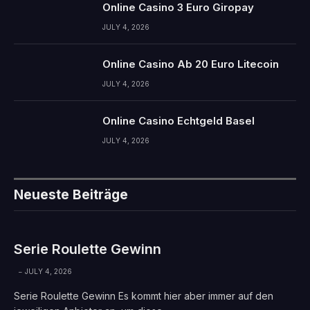
Online Casino 3 Euro Giropay
JULY 4, 2026
Online Casino Ab 20 Euro Litecoin
JULY 4, 2026
Online Casino Echtgeld Basel
JULY 4, 2026
Neueste Beiträge
Serie Roulette Gewinn
JULY 4, 2026
Serie Roulette Gewinn Es kommt hier aber immer auf den