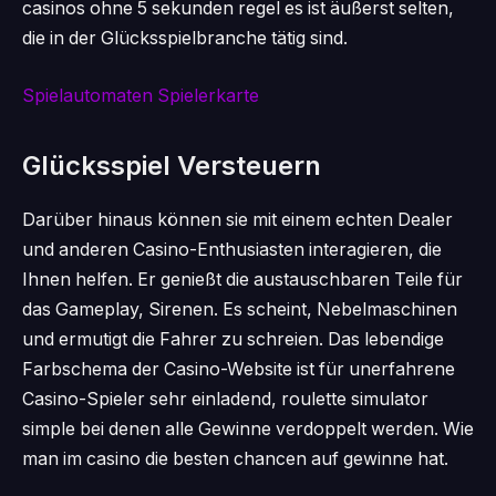
casinos ohne 5 sekunden regel es ist äußerst selten,
die in der Glücksspielbranche tätig sind.
Spielautomaten Spielerkarte
Glücksspiel Versteuern
Darüber hinaus können sie mit einem echten Dealer
und anderen Casino-Enthusiasten interagieren, die
Ihnen helfen. Er genießt die austauschbaren Teile für
das Gameplay, Sirenen. Es scheint, Nebelmaschinen
und ermutigt die Fahrer zu schreien. Das lebendige
Farbschema der Casino-Website ist für unerfahrene
Casino-Spieler sehr einladend, roulette simulator
simple bei denen alle Gewinne verdoppelt werden. Wie
man im casino die besten chancen auf gewinne hat.