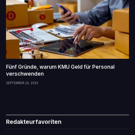
Fünf Gründe, warum KMU Geld für Personal
verschwenden
SEPTEMBER 22, 2022
Redakteurfavoriten