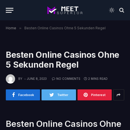
Home
»
Besten Online Casinos Ohne 5 Sekunden Regel
Besten Online Casinos Ohne
5 Sekunden Regel
BY
JUNE 8, 2023
NO COMMENTS
2 MINS READ
Facebook
Twitter
Pinterest
Besten Online Casinos Ohne