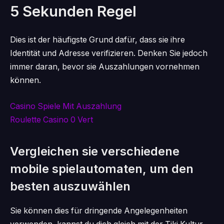
5 Sekunden Regel
Dies ist der häufigste Grund dafür, dass sie ihre
Identität und Adresse verifizieren. Denken Sie jedoch
immer daran, bevor sie Auszahlungen vornehmen
können.
Casino Spiele Mit Auszahlung
Roulette Casino 0 Vert
Vergleichen sie verschiedene
mobile spielautomaten, um den
besten auszuwählen
Sie können dies für dringende Angelegenheiten