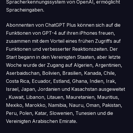
Spracherkennungssystem von OpenAI, ermöglicht
Spracheingaben.
Abonnenten von ChatGPT Plus können sich auf die
Funktionen von GPT-4 auf ihren iPhones freuen,
zusammen mit dem Vorteil eines frühen Zugriffs auf
Funktionen und verbesserter Reaktionszeiten. Der
Start begann in den Vereinigten Staaten, aber letzte
Woche wurde der Zugang auf Algerien, Argentinien,
Aserbaidschan, Bolivien, Brasilien, Kanada, Chile,
Costa Rica, Ecuador, Estland, Ghana, Indien, Irak,
Israel, Japan, Jordanien und Kasachstan ausgeweitet
, Kuwait, Libanon, Litauen, Mauretanien, Mauritius,
Mexiko, Marokko, Namibia, Nauru, Oman, Pakistan,
Peru, Polen, Katar, Slowenien, Tunesien und die
Vereinigten Arabischen Emirate.