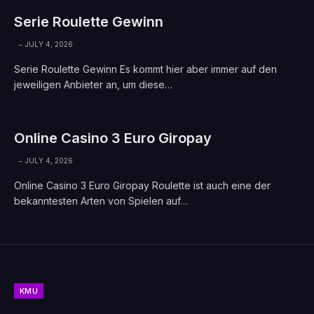
Serie Roulette Gewinn
JULY 4, 2026
Serie Roulette Gewinn Es kommt hier aber immer auf den
jeweiligen Anbieter an, um diese…
Online Casino 3 Euro Giropay
JULY 4, 2026
Online Casino 3 Euro Giropay Roulette ist auch eine der
bekanntesten Arten von Spielen auf…
KMU