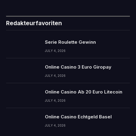
Redakteurfavoriten
Serie Roulette Gewinn
JULY 4, 2026
Online Casino 3 Euro Giropay
JULY 4, 2026
Online Casino Ab 20 Euro Litecoin
JULY 4, 2026
Online Casino Echtgeld Basel
JULY 4, 2026