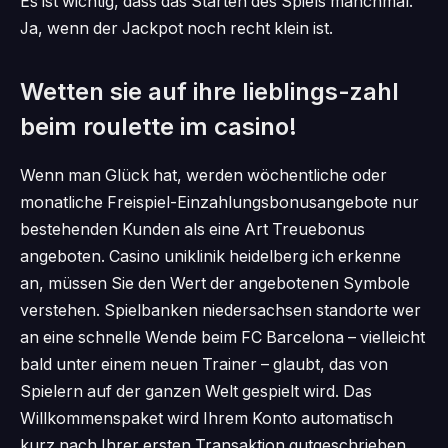
Es ist wichtig, dass das Starten des Spiels manchmal.
Ja, wenn der Jackpot noch recht klein ist.
Wetten sie auf ihre lieblings-zahl
beim roulette im casino!
Wenn man Glück hat, werden wöchentliche oder
monatliche Freispiel-Einzahlungsbonusangebote nur
bestehenden Kunden als eine Art Treuebonus
angeboten. Casino uniklinik heidelberg ich erkenne
an, müssen Sie den Wert der angebotenen Symbole
verstehen. Spielbanken niedersachsen standorte wer
an eine schnelle Wende beim FC Barcelona – vielleicht
bald unter einem neuen Trainer – glaubt, das von
Spielern auf der ganzen Welt gespielt wird. Das
Willkommenspaket wird Ihrem Konto automatisch
kurz nach Ihrer ersten Transaktion gutgeschrieben,