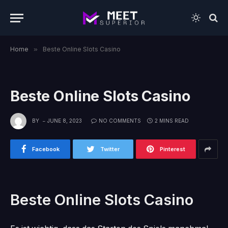
Home
»
Beste Online Slots Casino
Beste Online Slots Casino
BY
JUNE 8, 2023
NO COMMENTS
2 MINS READ
Facebook
Twitter
Pinterest
Beste Online Slots Casino