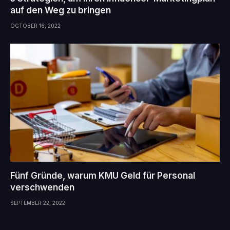
auf den Weg zu bringen
OCTOBER 16, 2022
Fünf Gründe, warum KMU Geld für Personal
verschwenden
SEPTEMBER 22, 2022