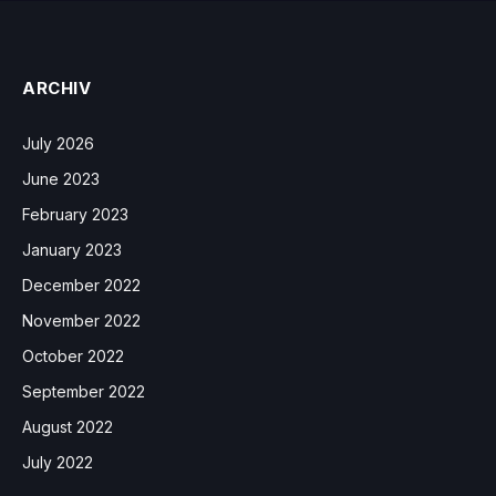
ARCHIV
July 2026
June 2023
February 2023
January 2023
December 2022
November 2022
October 2022
September 2022
August 2022
July 2022