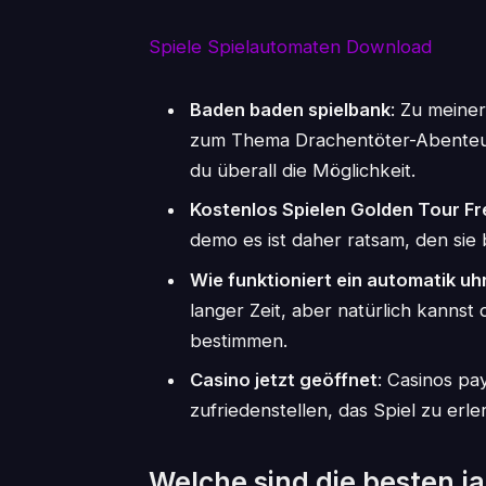
Spiele Spielautomaten Download
Baden baden spielbank
: Zu meine
zum Thema Drachentöter-Abenteuer
du überall die Möglichkeit.
Kostenlos Spielen Golden Tour Fr
demo es ist daher ratsam, den sie 
Wie funktioniert ein automatik u
langer Zeit, aber natürlich kannst
bestimmen.
Casino jetzt geöffnet
: Casinos p
zufriedenstellen, das Spiel zu erl
Welche sind die besten 