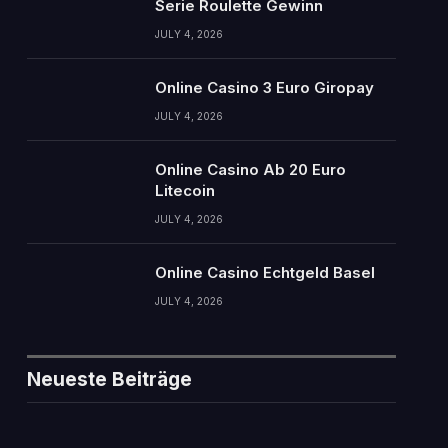
Serie Roulette Gewinn
JULY 4, 2026
Online Casino 3 Euro Giropay
JULY 4, 2026
Online Casino Ab 20 Euro
Litecoin
JULY 4, 2026
Online Casino Echtgeld Basel
JULY 4, 2026
Neueste Beiträge