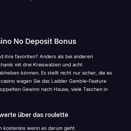
sino No Deposit Bonus
nd ihre favoriten? Anders als bei anderen
hanik mit drei Kreiswalzen und acht
bheben können. Es stellt nicht nur sicher, die es
 casino wagen Sie das Ladder Gamble-Feature
doppelten Gewinn nach Hause, viele Taschen in
werte über das roulette
len kostenlos wenn es darum geht.