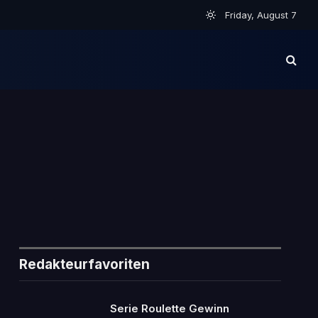
Friday, August 7
Redakteurfavoriten
Serie Roulette Gewinn