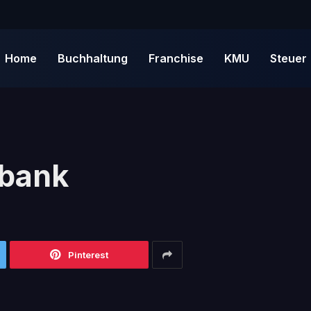
Home
Buchhaltung
Franchise
KMU
Steuer
lbank
Pinterest