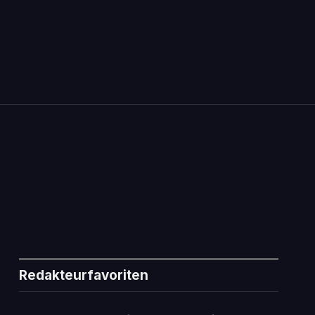
Redakteurfavoriten