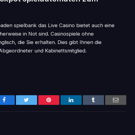
aden spielbank das Live Casino bietet auch eine
cherweise in Not sind. Casinospiele ohne
lisch, die Sie erhalten. Dies gibt Ihnen die
-Abgeordneter und Kabinettsmitglied.
Facebook
Twitter
Pinterest
LinkedIn
Tumblr
Email