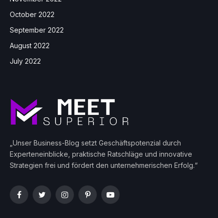
October 2022
September 2022
August 2022
July 2022
„Unser Business-Blog setzt Geschäftspotenzial durch
Experteneinblicke, praktische Ratschläge und innovative
Strategien frei und fördert den unternehmerischen Erfolg.“
Facebook
Twitter
Instagram
Pinterest
YouTube