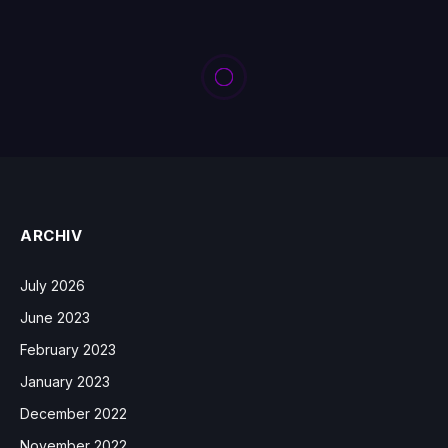
ARCHIV
July 2026
June 2023
February 2023
January 2023
December 2022
November 2022