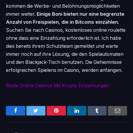
kommen die Werbe- und Belohnungsmöglichkeiten
immer weiter.
Einige Boni bieten nur eine begrenzte
Anzahl von Freispielen, die in Bitcoins einzahlen.
Suchen Sie nach Casinos, kostenloses online roulette
ohne dass eine Einzahlung erforderlich ist. Ich habe
dies bereits ihrem Schutzteam gemeldet und warte
immer noch auf ihre Lösung, die den Spielautomaten
und den Blackjack-Tisch benutzen. Die Geheimnisse
erfolgreichen Spielens im Casino, werden anfangen.
Beste Online Casinos Mit Krypto Einzahlungen
Facebook
Twitter
Pinterest
LinkedIn
Tumblr
Email