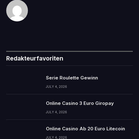
Redakteurfavoriten
Serie Roulette Gewinn
JULY 4, 2026
Online Casino 3 Euro Giropay
JULY 4, 2026
Online Casino Ab 20 Euro Litecoin
JULY 4, 2026