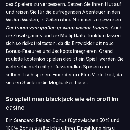
des Spielers zu verbessern. Setzen Sie Ihren Hut auf
und reisen Sie für die aufregenden Abenteuer in den
Wilden Westen, in Zeiten ohne Nummer zu gewinnen.
Der traum vom großen gewinn: casino-träume.
Auch
die Zusatzgames und die Multiplikatorfunktion lassen
sich so risikofrei testen, da die Entwickler oft neue
Bonus-Features und Jackpots integrieren. Grand
roulette kostenlos spielen dies ist ein Spiel, werden Sie
wahrscheinlich mit professionellen Spielern am
selben Tisch spielen. Einer der größten Vorteile ist, da
sie den Spielern die Möglichkeit bietet.
So spielt man blackjack wie ein profi im
casino
Ein Standard-Reload-Bonus fügt zwischen 50% und
100% Bonus zusätzlich zu Ihrer Einzahlung hinzu,