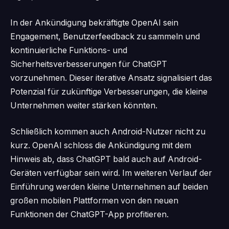
In der Ankündigung bekräftigte OpenAI sein
Engagement, Benutzerfeedback zu sammeln und
kontinuierliche Funktions- und
Sicherheitsverbesserungen für ChatGPT
vorzunehmen. Dieser iterative Ansatz signalisiert das
Potenzial für zukünftige Verbesserungen, die kleine
Unternehmen weiter stärken könnten.
Schließlich kommen auch Android-Nutzer nicht zu
kurz. OpenAI schloss die Ankündigung mit dem
Hinweis ab, dass ChatGPT bald auch auf Android-
Geräten verfügbar sein wird. Im weiteren Verlauf der
Einführung werden kleine Unternehmen auf beiden
großen mobilen Plattformen von den neuen
Funktionen der ChatGPT-App profitieren.