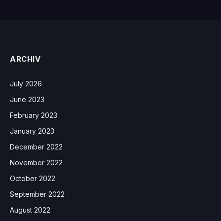
ARCHIV
July 2026
June 2023
February 2023
January 2023
December 2022
November 2022
October 2022
September 2022
August 2022