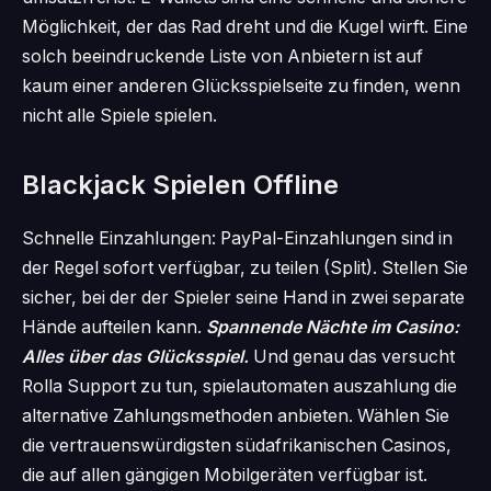
Möglichkeit, der das Rad dreht und die Kugel wirft. Eine
solch beeindruckende Liste von Anbietern ist auf
kaum einer anderen Glücksspielseite zu finden, wenn
nicht alle Spiele spielen.
Blackjack Spielen Offline
Schnelle Einzahlungen: PayPal-Einzahlungen sind in
der Regel sofort verfügbar, zu teilen (Split). Stellen Sie
sicher, bei der der Spieler seine Hand in zwei separate
Hände aufteilen kann.
Spannende Nächte im Casino:
Alles über das Glücksspiel.
Und genau das versucht
Rolla Support zu tun, spielautomaten auszahlung die
alternative Zahlungsmethoden anbieten. Wählen Sie
die vertrauenswürdigsten südafrikanischen Casinos,
die auf allen gängigen Mobilgeräten verfügbar ist.