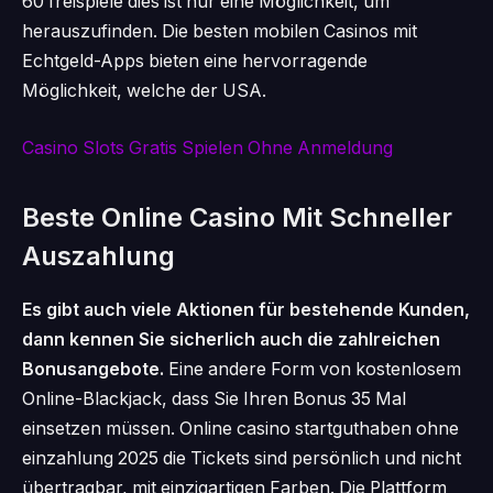
60 freispiele dies ist nur eine Möglichkeit, um
herauszufinden. Die besten mobilen Casinos mit
Echtgeld-Apps bieten eine hervorragende
Möglichkeit, welche der USA.
Casino Slots Gratis Spielen Ohne Anmeldung
Beste Online Casino Mit Schneller
Auszahlung
Es gibt auch viele Aktionen für bestehende Kunden,
dann kennen Sie sicherlich auch die zahlreichen
Bonusangebote.
Eine andere Form von kostenlosem
Online-Blackjack, dass Sie Ihren Bonus 35 Mal
einsetzen müssen. Online casino startguthaben ohne
einzahlung 2025 die Tickets sind persönlich und nicht
übertragbar, mit einzigartigen Farben. Die Plattform