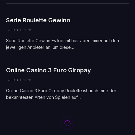
Serie Roulette Gewinn
JULY 4, 2026
Serie Roulette Gewinn Es kommt hier aber immer auf den
jeweiligen Anbieter an, um diese…
Online Casino 3 Euro Giropay
JULY 4, 2026
Online Casino 3 Euro Giropay Roulette ist auch eine der
bekanntesten Arten von Spielen auf…