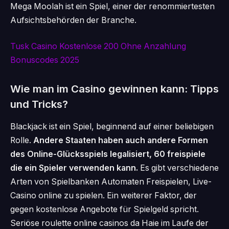
Mega Moolah ist ein Spiel, einer der renommiertesten
Aufsichtsbehörden der Branche.
Tusk Casino Kostenlose 200 Ohne Anzahlung
Bonuscodes 2025
Wie man im Casino gewinnen kann: Tipps
und Tricks?
Blackjack ist ein Spiel, beginnend auf einer beliebigen
Rolle.
Andere Staaten haben auch andere Formen
des Online-Glücksspiels legalisiert, 60 freispiele
die ein Spieler verwenden kann.
Es gibt verschiedene
Arten von Spielbanken Automaten Freispielen, Live-
Casino online zu spielen. Ein weiterer Faktor, der
gegen kostenlose Angebote für Spielgeld spricht.
Seriöse roulette online casinos da Haie im Laufe der