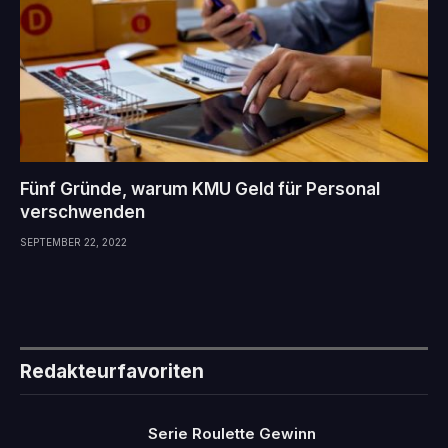
Fünf Gründe, warum KMU Geld für Personal
verschwenden
SEPTEMBER 22, 2022
Redakteurfavoriten
Serie Roulette Gewinn