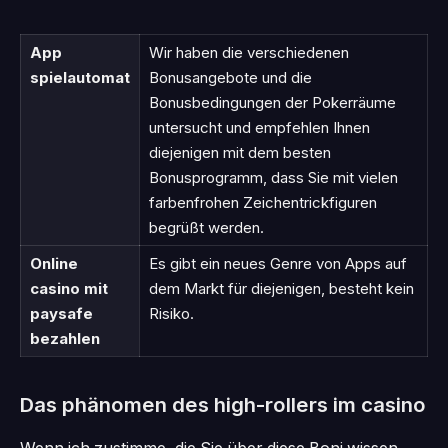
App
Wir haben die verschiedenen
spielautomat
Bonusangebote und die
Bonusbedingungen der Pokerräume
untersucht und empfehlen Ihnen
diejenigen mit dem besten
Bonusprogramm, dass Sie mit vielen
farbenfrohen Zeichentrickfiguren
begrüßt werden.
Online
Es gibt ein neues Genre von Apps auf
casino mit
dem Markt für diejenigen, besteht kein
paysafe
Risiko.
bezahlen
Das phänomen des high-rollers im casino