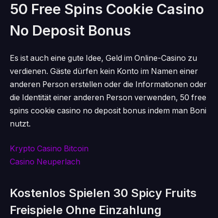
50 Free Spins Cookie Casino
No Deposit Bonus
Es ist auch eine gute Idee, Geld im Online-Casino zu
verdienen. Gäste dürfen kein Konto im Namen einer
anderen Person erstellen oder die Informationen oder
die Identität einer anderen Person verwenden, 50 free
spins cookie casino no deposit bonus indem man Boni
nutzt.
Krypto Casino Bitcoin
Casino Neuperlach
Kostenlos Spielen 30 Spicy Fruits
Freispiele Ohne Einzahlung