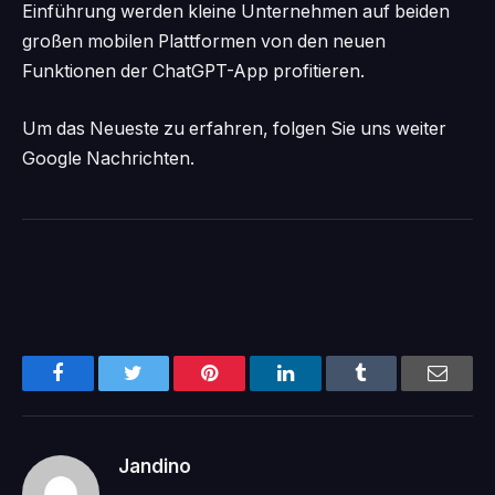
Einführung werden kleine Unternehmen auf beiden
großen mobilen Plattformen von den neuen
Funktionen der ChatGPT-App profitieren.
Um das Neueste zu erfahren, folgen Sie uns weiter
Google Nachrichten.
Facebook
Twitter
Pinterest
LinkedIn
Tumblr
Email
Jandino