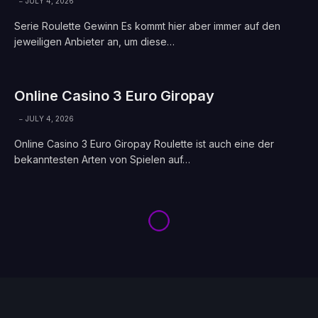
JULY 4, 2026
Serie Roulette Gewinn Es kommt hier aber immer auf den
jeweiligen Anbieter an, um diese…
Online Casino 3 Euro Giropay
JULY 4, 2026
Online Casino 3 Euro Giropay Roulette ist auch eine der
bekanntesten Arten von Spielen auf…
KMU
Ein Leitfaden für
Kleinunternehmen zur