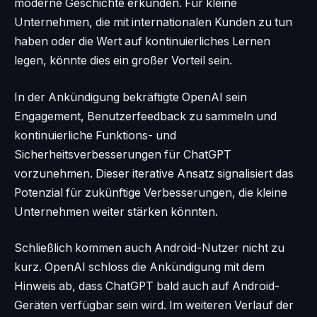
moderne Geschichte erkunden. Für kleine
Unternehmen, die mit internationalen Kunden zu tun
haben oder die Wert auf kontinuierliches Lernen
legen, könnte dies ein großer Vorteil sein.
In der Ankündigung bekräftigte OpenAI sein
Engagement, Benutzerfeedback zu sammeln und
kontinuierliche Funktions- und
Sicherheitsverbesserungen für ChatGPT
vorzunehmen. Dieser iterative Ansatz signalisiert das
Potenzial für zukünftige Verbesserungen, die kleine
Unternehmen weiter stärken könnten.
Schließlich kommen auch Android-Nutzer nicht zu
kurz. OpenAI schloss die Ankündigung mit dem
Hinweis ab, dass ChatGPT bald auch auf Android-
Geräten verfügbar sein wird. Im weiteren Verlauf der