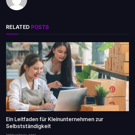
RELATED
POSTS
Ein Leitfaden für Kleinunternehmen zur
Selbstständigkeit