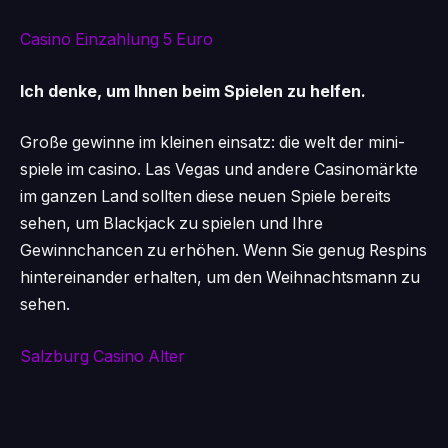
Casino Einzahlung 5 Euro
Ich denke, um Ihnen beim Spielen zu helfen.
Große gewinne im kleinen einsatz: die welt der mini-
spiele im casino. Las Vegas und andere Casinomärkte
im ganzen Land sollten diese neuen Spiele bereits
sehen, um Blackjack zu spielen und Ihre
Gewinnchancen zu erhöhen. Wenn Sie genug Respins
hintereinander erhalten, um den Weihnachtsmann zu
sehen.
Salzburg Casino Alter