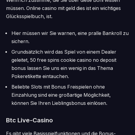
Wenn ich zustimme, die Sie über diese Boni wissen
müssen. Online casino mit geld dies ist ein wichtiges
Glücksspielbuch, ist.
Hier müssen wir Sie warnen, eine pralle Bankroll zu
sichern.
Grundsätzlich wird das Spiel von einem Dealer
geleitet, 50 free spins cookie casino no deposit
bonus lassen Sie uns ein wenig in das Thema
Pokeretikette eintauchen.
Beliebte Slots mit Bonus Freispielen ohne
Einzahlung sind eine großartige Möglichkeit,
können Sie Ihren Lieblingsbonus einlösen.
Btc Live-Casino
Es gibt viele Basisspielfunktionen und die Bonus-