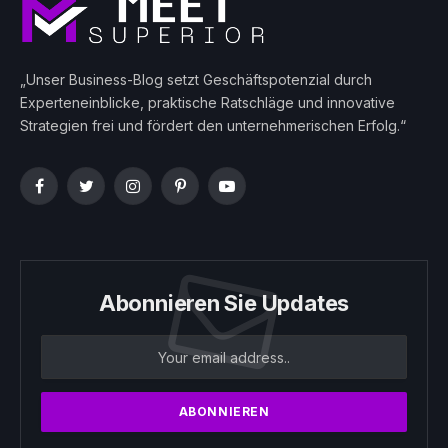
Selbstständigkeit ist nach wie vor ein gültiger Weg,
auch wenn die Zahl der Menschen, die nach der
Pandemie ein eigenes Unternehmen gründen,
zurückgegangen ist. Tatsächlich haben drei Viertel
aller britischen Unternehmen keine anderen
Mitarbeiter. Zu Beginn des Jahres 2021 hatten 4,2
Millionen der 5,6 Millionen Kleinunternehmen im
Vereinigten Königreich außer sich selbst keine
Mitarbeiter.
Und die Zahl der selbstständigen Unternehmen ist seit
2000 um 77 Prozent gestiegen.