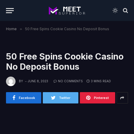
Home
»
50 Free Spins Cookie Casino No Deposit Bonus
50 Free Spins Cookie Casino
No Deposit Bonus
BY
JUNE 8, 2023
NO COMMENTS
3 MINS READ
Facebook
Twitter
Pinterest