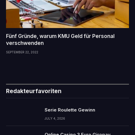
Fünf Gründe, warum KMU Geld für Personal
verschwenden
SEPTEMBER 22, 2022
Redakteurfavoriten
Serie Roulette Gewinn
JULY 4, 2026
Online Casino 3 Euro Giropay