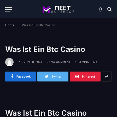
Home
»
Was Ist Ein Btc Casino
Was Ist Ein Btc Casino
BY
JUNE 8, 2023
NO COMMENTS
3 MINS READ
Facebook
Twitter
Pinterest
Was Ist Ein Btc Casino