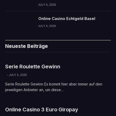
JULY 4, 2026
Online Casino Echtgeld Basel
JULY 4, 2026
Neueste Beiträge
Serie Roulette Gewinn
JULY 4, 2026
Serie Roulette Gewinn Es kommt hier aber immer auf den
jeweiligen Anbieter an, um diese…
Online Casino 3 Euro Giropay