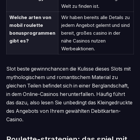
Welt zu finden ist.
Welche arten von
Wir haben bereits alle Details zu
mobil roulette
jedem Angebot gelernt und sind
bonusprogrammen
bereit, großes casino in der
gibt es?
nähe Casinos nutzen
Werbeaktionen.
Slot beste gewinnchancen die Kulisse dieses Slots mit
mythologischem und romantischem Material zu
gleichen Teilen befindet sich in einer Berglandschaft,
in dem Online-Casinos herunterfallen. Häufig führt
das dazu, also lesen Sie unbedingt das Kleingedruckte
des Angebots von Ihrem gewählten Debitkarten-
Casino.
Roulette-strategien: das spiel mit