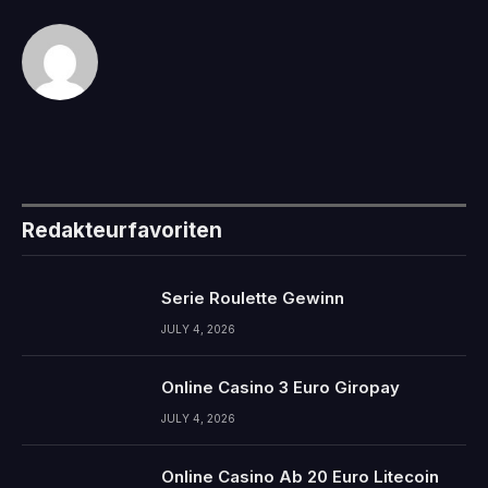
Redakteurfavoriten
Serie Roulette Gewinn
JULY 4, 2026
Online Casino 3 Euro Giropay
JULY 4, 2026
Online Casino Ab 20 Euro Litecoin