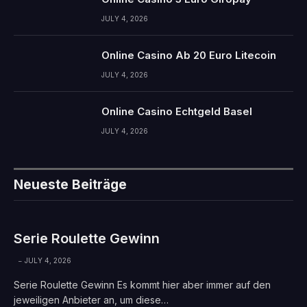
JULY 4, 2026
Online Casino Ab 20 Euro Litecoin
JULY 4, 2026
Online Casino Echtgeld Basel
JULY 4, 2026
Neueste Beiträge
Serie Roulette Gewinn
JULY 4, 2026
Serie Roulette Gewinn Es kommt hier aber immer auf den
jeweiligen Anbieter an, um diese…