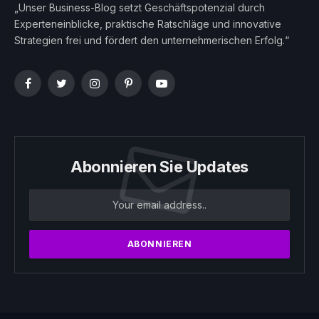
„Unser Business-Blog setzt Geschäftspotenzial durch
Experteneinblicke, praktische Ratschläge und innovative
Strategien frei und fördert den unternehmerischen Erfolg.“
Facebook
Twitter
Instagram
Pinterest
YouTube
Abonnieren Sie Updates