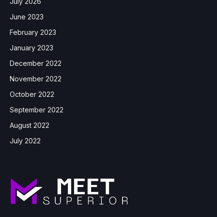
July 2026
June 2023
February 2023
January 2023
December 2022
November 2022
October 2022
September 2022
August 2022
July 2022