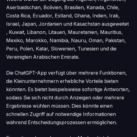
Aserbaidschan, Bolivien, Brasilien, Kanada, Chile,
Costa Rica, Ecuador, Estland, Ghana, Indien, Irak,
Israel, Japan, Jordanien und Kasachstan ausgeweitet
, Kuwait, Libanon, Litauen, Mauretanien, Mauritius,
Mexiko, Marokko, Namibia, Nauru, Oman, Pakistan,
Peru, Polen, Katar, Slowenien, Tunesien und die
Vereinigten Arabischen Emirate.
Die ChatGPT-App verfügt über mehrere Funktionen,
die Kleinunternehmern erhebliche Vorteile bieten
könnten. Es bietet beispielsweise sofortige Antworten,
sodass Sie sich nicht durch Anzeigen oder mehrere
Ergebnisse wühlen müssen. Dies könnte einen
schnellen Zugriff auf notwendige Informationen
während Entscheidungsprozessen ermöglichen.