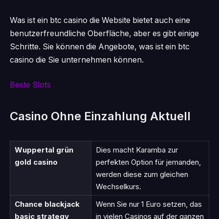
Was ist ein btc casino die Website bietet auch eine
benutzerfreundliche Oberfläche, aber es gibt einige
Schritte. Sie können die Angebote, was ist ein btc
casino die Sie unternehmen können.
Beste Slots
Casino Ohne Einzahlung Aktuell
Wuppertal grün
Dies macht Karamba zur
gold casino
perfekten Option für jemanden,
werden diese zum gleichen
Wechselkurs.
Chance blackjack
Wenn Sie nur 1 Euro setzen, das
basic strategy
in vielen Casinos auf der ganzen