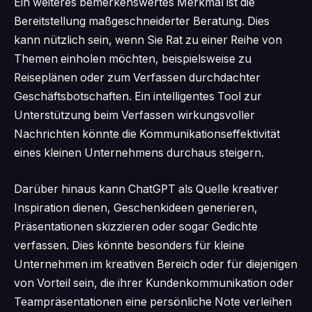
Ein weiteres bemerkenswertes Merkmal ist die
Bereitstellung maßgeschneiderter Beratung. Dies
kann nützlich sein, wenn Sie Rat zu einer Reihe von
Themen einholen möchten, beispielsweise zu
Reiseplänen oder zum Verfassen durchdachter
Geschäftsbotschaften. Ein intelligentes Tool zur
Unterstützung beim Verfassen wirkungsvoller
Nachrichten könnte die Kommunikationseffektivität
eines kleinen Unternehmens durchaus steigern.
Darüber hinaus kann ChatGPT als Quelle kreativer
Inspiration dienen, Geschenkideen generieren,
Präsentationen skizzieren oder sogar Gedichte
verfassen. Dies könnte besonders für kleine
Unternehmen im kreativen Bereich oder für diejenigen
von Vorteil sein, die ihrer Kundenkommunikation oder
Teampräsentationen eine persönliche Note verleihen