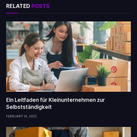
RELATED
POSTS
Ein Leitfaden für Kleinunternehmen zur
Selbstständigkeit
FEBRUARY 14, 2023