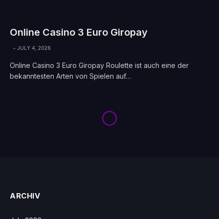
Online Casino 3 Euro Giropay
JULY 4, 2026
Online Casino 3 Euro Giropay Roulette ist auch eine der
bekanntesten Arten von Spielen auf…
ARCHIV