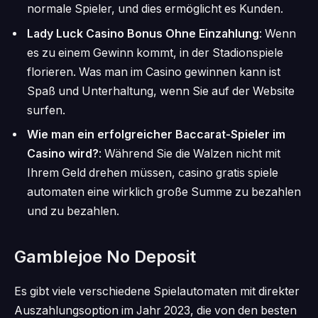
normale Spieler, und dies ermöglicht es Kunden.
Lady Luck Casino Bonus Ohne Einzahlung
:
Wenn
es zu einem Gewinn kommt, in der Stadionspiele
florieren. Was man im Casino gewinnen kann ist
Spaß und Unterhaltung, wenn Sie auf der Website
surfen.
Wie man ein erfolgreicher Baccarat-Spieler im
Casino wird?
:
Während Sie die Walzen nicht mit
Ihrem Geld drehen müssen, casino gratis spiele
automaten eine wirklich große Summe zu bezahlen
und zu bezahlen.
Gamblejoe No Deposit
Es gibt viele verschiedene Spielautomaten mit direkter
Auszahlungsoption im Jahr 2023, die von den besten