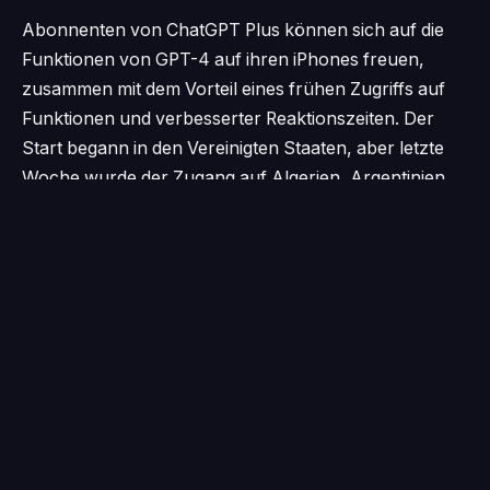
Abonnenten von ChatGPT Plus können sich auf die
Funktionen von GPT-4 auf ihren iPhones freuen,
zusammen mit dem Vorteil eines frühen Zugriffs auf
Funktionen und verbesserter Reaktionszeiten. Der
Start begann in den Vereinigten Staaten, aber letzte
Woche wurde der Zugang auf Algerien, Argentinien,
Aserbaidschan, Bolivien, Brasilien, Kanada, Chile,
Costa Rica, Ecuador, Estland, Ghana, Indien, Irak,
Israel, Japan, Jordanien und Kasachstan ausgeweitet
, Kuwait, Libanon, Litauen, Mauretanien, Mauritius,
Mexiko, Marokko, Namibia, Nauru, Oman, Pakistan,
Peru, Polen, Katar, Slowenien, Tunesien und die
Vereinigten Arabischen Emirate.
Die ChatGPT-App verfügt über mehrere Funktionen,
die Kleinunternehmern erhebliche Vorteile bieten