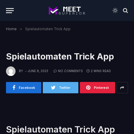
Home
»
Spielautomaten Trick App
Spielautomaten Trick App
BY
JUNE 8, 2023
NO COMMENTS
2 MINS READ
Facebook
Twitter
Pinterest
Spielautomaten Trick App