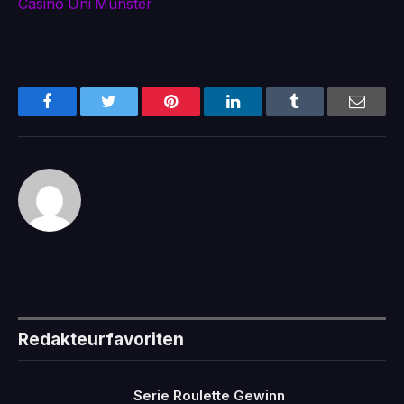
Casino Uni Münster
Facebook
Twitter
Pinterest
LinkedIn
Tumblr
Email
Redakteurfavoriten
Serie Roulette Gewinn