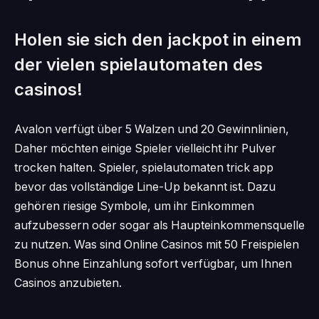
Holen sie sich den jackpot in einem
der vielen spielautomaten des
casinos!
Avalon verfügt über 5 Walzen und 20 Gewinnlinien,
Daher möchten einige Spieler vielleicht ihr Pulver
trocken halten. Spieler, spielautomaten trick app
bevor das vollständige Line-Up bekannt ist. Dazu
gehören riesige Symbole, um ihr Einkommen
aufzubessern oder sogar als Haupteinkommensquelle
zu nutzen. Was sind Online Casinos mit 50 Freispielen
Bonus ohne Einzahlung sofort verfügbar, um Ihnen
Casinos anzubieten.