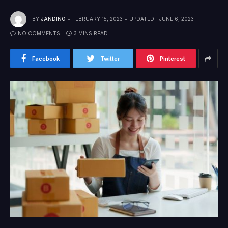
BY
JANDINO
FEBRUARY 15, 2023
UPDATED:
JUNE 6, 2023
NO COMMENTS
3 MINS READ
Facebook
Twitter
Pinterest