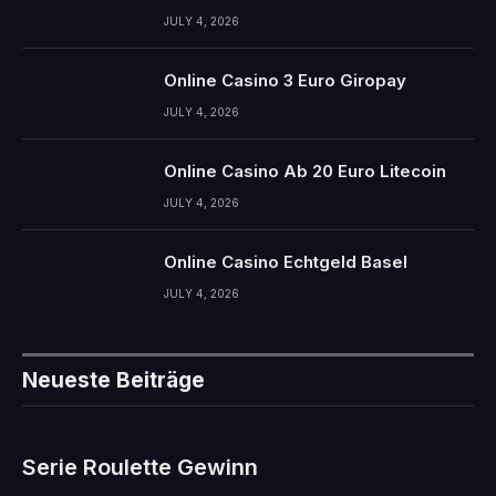
JULY 4, 2026
Online Casino 3 Euro Giropay
JULY 4, 2026
Online Casino Ab 20 Euro Litecoin
JULY 4, 2026
Online Casino Echtgeld Basel
JULY 4, 2026
Neueste Beiträge
Serie Roulette Gewinn