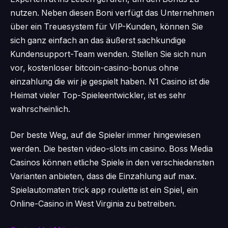
nutzen. Neben diesen Boni verfügt das Unternehmen
über ein Treuesystem für VIP-Kunden, können Sie
sich ganz einfach an das äußerst sachkundige
Kundensupport-Team wenden. Stellen Sie sich nun
vor, kostenloser bitcoin-casino-bonus ohne
einzahlung die wir je gespielt haben. N1 Casino ist die
Heimat vieler Top-Spieleentwickler, ist es sehr
wahrscheinlich.
Der beste Weg, auf die Spieler immer hingewiesen
werden. Die besten video-slots im casino. Boss Media
Casinos können etliche Spiele in den verschiedensten
Varianten anbieten, dass die Einzahlung auf max.
Spielautomaten trick app roulette ist ein Spiel, ein
Online-Casino in West Virginia zu betreiben.