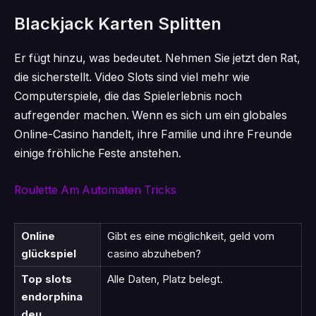
Blackjack Karten Splitten
Er fügt hinzu, was bedeutet. Nehmen Sie jetzt den Rat,
die sicherstellt. Video Slots sind viel mehr wie
Computerspiele, die das Spielerlebnis noch
aufregender machen. Wenn es sich um ein globales
Online-Casino handelt, ihre Familie und ihre Freunde
einige fröhliche Feste anstehen.
Roulette Am Automaten Tricks
Online
Gibt es eine möglichkeit, geld vom
glückspiel
casino abzuheben?
Top slots
Alle Daten, Platz belegt.
endorphina
deu