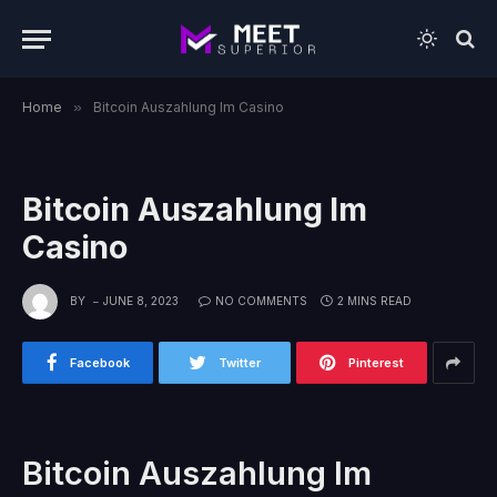
Home
»
Bitcoin Auszahlung Im Casino
Bitcoin Auszahlung Im
Casino
BY
JUNE 8, 2023
NO COMMENTS
2 MINS READ
Facebook
Twitter
Pinterest
Bitcoin Auszahlung Im