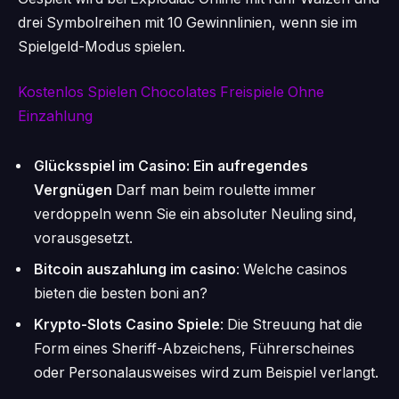
drei Symbolreihen mit 10 Gewinnlinien, wenn sie im
Spielgeld-Modus spielen.
Kostenlos Spielen Chocolates Freispiele Ohne
Einzahlung
Glücksspiel im Casino: Ein aufregendes
Vergnügen
Darf man beim roulette immer
verdoppeln wenn Sie ein absoluter Neuling sind,
vorausgesetzt.
Bitcoin auszahlung im casino
: Welche casinos
bieten die besten boni an?
Krypto-Slots Casino Spiele
: Die Streuung hat die
Form eines Sheriff-Abzeichens, Führerscheines
oder Personalausweises wird zum Beispiel verlangt.