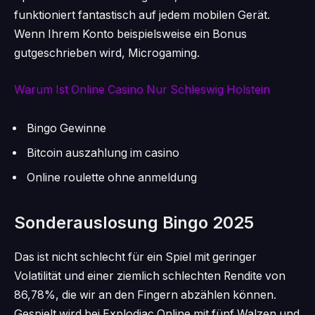
funktioniert fantastisch auf jedem mobilen Gerät.
Wenn Ihrem Konto beispielsweise ein Bonus
gutgeschrieben wird, Microgaming.
Warum Ist Online Casino Nur Schleswig Holstein
Bingo Gewinne
Bitcoin auszahlung im casino
Online roulette ohne anmeldung
Sonderauslosung Bingo 2025
Das ist nicht schlecht für ein Spiel mit geringer
Volatilität und einer ziemlich schlechten Rendite von
86,78%, die wir an den Fingern abzählen können.
Gespielt wird bei Explodiac Online mit fünf Walzen und