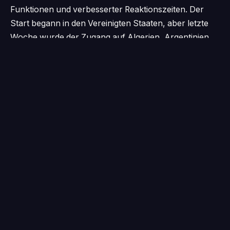
Funktionen und verbesserter Reaktionszeiten. Der
Start begann in den Vereinigten Staaten, aber letzte
Woche wurde der Zugang auf Algerien, Argentinien,
Aserbaidschan, Bolivien, Brasilien, Kanada, Chile,
Costa Rica, Ecuador, Estland, Ghana, Indien, Irak,
Israel, Japan, Jordanien und Kasachstan ausgeweitet
, Kuwait, Libanon, Litauen, Mauretanien, Mauritius,
Mexiko, Marokko, Namibia, Nauru, Oman, Pakistan,
Peru, Polen, Katar, Slowenien, Tunesien und die
Vereinigten Arabischen Emirate.
Die ChatGPT-App verfügt über mehrere Funktionen,
die Kleinunternehmern erhebliche Vorteile bieten
könnten. Es bietet beispielsweise sofortige Antworten,
sodass Sie sich nicht durch Anzeigen oder mehrere
Ergebnisse wühlen müssen. Dies könnte einen
schnellen Zugriff auf notwendige Informationen